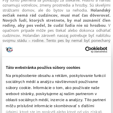
oznamujú votrelcov, zmeny prostredia a hrozby. Sú skvelými
strážcami domov, ale do bytov sa nehodia.
Holandský
ovčiak nemá rád cudzincov, musí mať čas dôverovať.
Nových ľudí, ktorých stretnete, by mal zoznámiť člen
rodiny, aby pes vedel, že cudzí ľudia nie sú hrozbou
. V
opačnom prípade môže pes štekať alebo dokonca odháňať
cudzincov. Holanďan zároveň naozaj potrebuje byť nablízku
svojmu stádu – rodine. Tento pes by nemal byť ponechaný
sám alebo odsúdený stráviť celý svoj život vonku, v búde
alebo v koterci, pretože sa môže stať divokým. Holandský
ovčiak sa napriek tomu, že je strážcom a obrancom rodiny,
rád mazná a zaspáva v lone svojich ľudí.
Táto webstránka používa súbory cookies
Mohlo by vás zaujímať:
Prečo pes breše?
Na prispôsobenie obsahu a reklám, poskytovanie funkcií
sociálnych médií a analýzu návštevnosti používame
súbory cookie. Informácie o tom, ako používate naše
webové stránky, poskytujeme aj našim partnerom v
oblasti sociálnych médií, inzercie a analýzy. Títo partneri
môžu príslušné informácie skombinovať s ďalšími
údajmi, ktoré ste im poskytli alebo ktoré od vás získali,