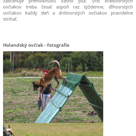
zabraňuje premoknutiu vášho psa. Srsť krátkosrstých
ovčiakov treba česať aspoň raz týždenne, dlhosrstých
ovčiakov každý deň a drôtosrstých ovčiakov pravidelne
strihať.
Holandský ovčiak - fotografie