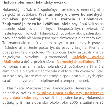
História plemena Holandský ovčiak
Holandský ovčiak má spoločných predkov s nemeckými a
belgickými ovčiakmi.
Prvé zmienky o chove holandských
ovčiakov pochádzajú z 19. storočia z Holandska.
Zaujímavé je, že to boli väčšinou biele psy.
Používali sa na
pasenie stád oviec a iných hospodárskych zvierat. V
nasledujúcich rokoch Holandských ovčiakov ako pastierskych
psov nahradili plemená psov špecializovanejšie na tento účel.
To znamenalo menší záujem o týchto pastierskych psov a
následne aj zníženie počtu týchto psov v krajine. Plemeno
opäť prekvitalo v polovici 19. storočia, kedy sa začali krížiť s
belgickými ovčiakmi. (Groenendael,
Belgický ovčiak
(Malinois)
a tiež v prvých fázach
Nemeckých ovčiakov
. Táto
kombinácia zmenila farbu holandských ovčiakov na žíhanú a
eliminovala bielych a tiež zostrila niektoré črty ovčiakov. Stali
sa z nich psy, ktoré ešte ochotnejšie spolupracovali, rýchlejšie
sa učili, boli vytrvalí, disciplinovaní a temperamentní.
V klasifikácii Medzinárodnej kynologickej federácie FCI je
holandský ovčiak v
skupiny I pastierske psy, pastierske
psy a pastierske psy
a v sekcii 1 – pastierske psy. Holandské
ovčiaky prišli na Slovensko okolo roku 2005 a zatiaľ nie sú