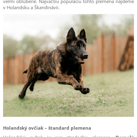
veľmi obľúbené. Najväčšiu populáciu tohto plemena nájdeme
v Holandsku a Škandinávii.
Holandský ovčiak – štandard plemena