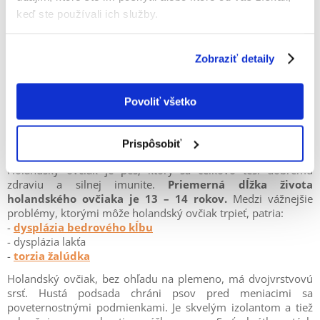
keď ste používali ich služby.
Zobraziť detaily
Povoliť všetko
Prispôsobiť
Holandský ovčiak – zdravie a starostlivosť
Holandský ovčiak je pes, ktorý sa celkovo teší dobrému
zdraviu a silnej imunite.
Priemerná dĺžka života
holandského ovčiaka je 13 – 14 rokov.
Medzi vážnejšie
problémy, ktorými môže holandský ovčiak trpieť, patria:
-
dysplázia bedrového kĺbu
- dysplázia lakťa
-
torzia žalúdka
Holandský ovčiak, bez ohľadu na plemeno, má dvojvrstvovú
srsť. Hustá podsada chráni psov pred meniacimi sa
poveternostnými podmienkami. Je skvelým izolantom a tiež