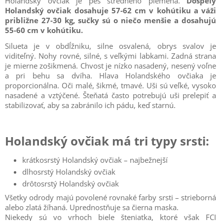
Holandský ovčiak je pes stredného plemena.
Dospelý
Holandský ovčiak dosahuje 57-62 cm v kohútiku a váži
približne 27-30 kg, sučky sú o niečo menšie a dosahujú
55-60 cm v kohútiku.
Silueta je v obdĺžniku, silne osvalená, obrys svalov je
viditeľný. Nohy rovné, silné, s veľkými labkami. Zadná strana
je mierne zošikmená. Chvost je nízko nasadený, nesený voľne
a pri behu sa dvíha. Hlava Holandského ovčiaka je
proporcionálna. Oči malé, šikmé, tmavé. Uši sú veľké, vysoko
nasadené a vztýčené. Šteňatá často potrebujú uši prelepiť a
stabilizovať, aby sa zabránilo ich pádu, keď starnú.
Holandský ovčiak má tri typy srsti:
krátkosrstý Holandský ovčiak – najbežnejší
dlhosrstý Holandský ovčiak
drôtosrstý Holandský ovčiak
Všetky odrody majú povolené rovnaké farby srsti – strieborná
alebo zlatá žíhaná. Uprednostňuje sa čierna maska.
Niekedy sú vo vrhoch biele šteniatka, ktoré však FCI