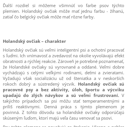
Ďalší rozdiel si môžeme všimnúť vo farbe psov týchto
plemien. Holandský ovčiak môže mať jednu farbu - žíhanú,
zatiaľ čo belgický ovčiak môže mať rôzne farby.
Holandský ovčiak – charakter
Holandský ovčiak sú veľmi inteligentní psi a ochotní pracovať
s ľuďmi. Ich vnímavosť a zvedavosť na okolie vyvolávajú efekt
obratnosti a rýchlej reakcie. Zároveň je potrebné poznamenať,
že Holandské ovčiaky sú vyrovnané a oddané. Veľmi dobre
vychádzajú s celými veľkými rodinami, deťmi a zvieratami.
Vyžadujú však socializáciu už od šteniatka a v neskorších
rokoch dobrý a sústredený výcvik.
Holandský ovčiak sú
pracovné psy a bez aktivity, úloh, športu a výcviku
upadajú do zlých návykov a sú veľmi frustrovaní.
V
takýchto prípadoch sa psi môžu stať temperamentnými a
príliš reaktívnymi. Denná práca s týmto plemenom je
povinná. Z tohto dôvodu sa holandské ovčiaky odporúčajú
skúseným ľuďom, ktorí majú veľa času venovať sa psovi.
Psy tohto plemena sa považujú za štekanie. Hlasno a nahlas