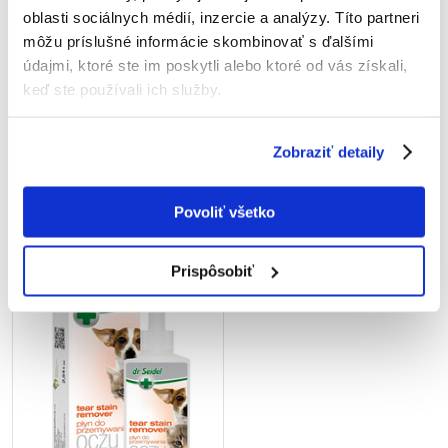
oblasti sociálnych médií, inzercie a analýzy. Títo partneri
môžu príslušné informácie skombinovať s ďalšími
údajmi, ktoré ste im poskytli alebo ktoré od vás získali,
DR SEIDLA Płyn Do
keď ste používali ich služby.
Przemywania Uszu 75 ml
Zobraziť detaily
€
6.09
Povoliť všetko
PRIDAŤ DO KOŠÍKA
Prispôsobiť