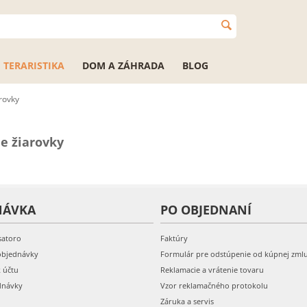
TERARISTIKA
DOM A ZÁHRADA
BLOG
arovky
ne žiarovky
NÁVKA
PO OBJEDNANÍ
satoro
Faktúry
objednávky
Formulár pre odstúpenie od kúpnej zml
k účtu
Reklamacie a vrátenie tovaru
dnávky
Vzor reklamačného protokolu
Záruka a servis