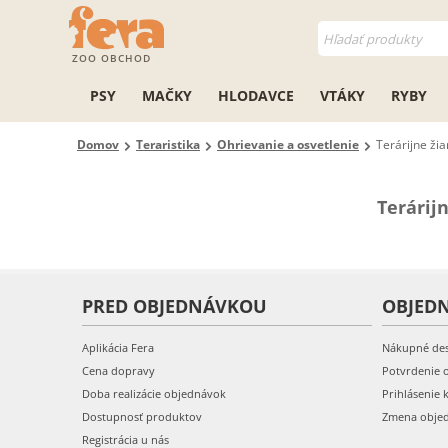
ZOO OBCHOD
PSY
MAČKY
HLODAVCE
VTÁKY
RYBY
Domov
Teraristika
Ohrievanie a osvetlenie
Terárijne ži
Terárij
PRED OBJEDNÁVKOU
OBJED
Aplikácia Fera
Nákupné de
Cena dopravy
Potvrdenie 
Doba realizácie objednávok
Prihlásenie 
Dostupnosť produktov
Zmena obje
Registrácia u nás