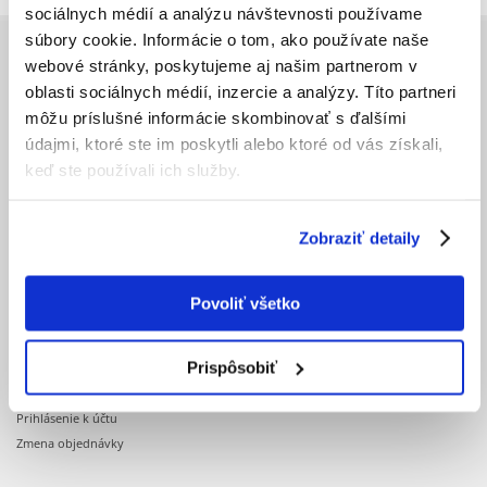
sociálnych médií a analýzu návštevnosti používame
súbory cookie. Informácie o tom, ako používate naše
PRED OBJEDNÁVKOU
webové stránky, poskytujeme aj našim partnerom v
oblasti sociálnych médií, inzercie a analýzy. Títo partneri
Aplikácia Fera
môžu príslušné informácie skombinovať s ďalšími
Cena dopravy
údajmi, ktoré ste im poskytli alebo ktoré od vás získali,
Doba realizácie objednávok
keď ste používali ich služby.
Dostupnosť produktov
Registrácia u nás
Obchodné podmienky
Zobraziť detaily
Ochrana osobných údajov
Povoliť všetko
OBJEDNÁVKA
Prispôsobiť
Nákupné desatoro
Potvrdenie objednávky
Prihlásenie k účtu
Zmena objednávky