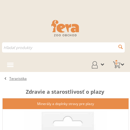
ZOO OBCHOD
0
Teraristika
Zdravie a starostlivosť o plazy
Minerály a doplnky stravy pre plazy