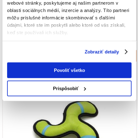
webové stránky, poskytujeme aj našim partnerom v
oblasti sociálnych médií, inzercie a analýzy. Títo partneri
môžu príslušné informácie skombinovať s ďalšími
údajmi, ktoré ste im poskytli alebo ktoré od vás získali,
keď ste používali ich služby.
Zobraziť detaily
Aportovacie hračky pre psov
Povoliť všetko
Prispôsobiť