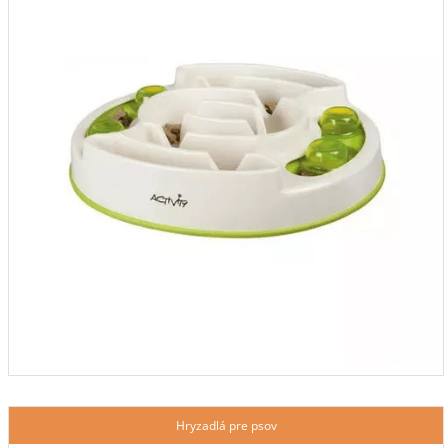
Hryzadlá pre psov