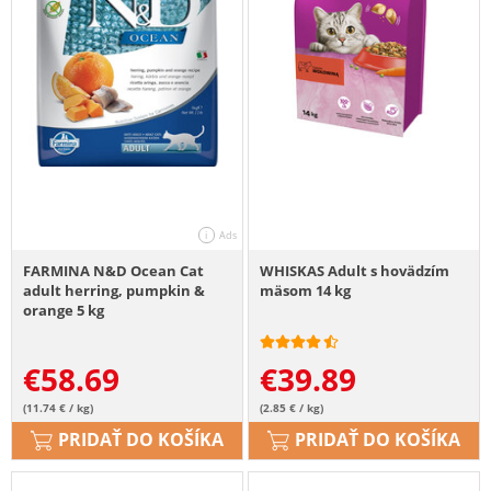
FARMINA N&D Ocean Cat
WHISKAS Adult s hovädzím
adult herring, pumpkin &
mäsom 14 kg
orange 5 kg
€
58.69
€
39.89
(11.74 € / kg)
(2.85 € / kg)
PRIDAŤ DO KOŠÍKA
PRIDAŤ DO KOŠÍKA