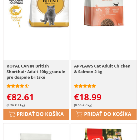
ROYAL CANIN British
APPLAWS Cat Adult Chicken
Shorthair Adult 10kg granule
& Salmon 2 kg
pre dospelé britské
krátkosrsté mačky
€
82.61
€
18.99
(8.26 € / kg)
(9.50 € / kg)
PRIDAŤ DO KOŠÍKA
PRIDAŤ DO KOŠÍKA