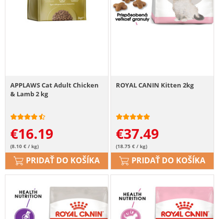
APPLAWS Cat Adult Chicken
ROYAL CANIN Kitten 2kg
& Lamb 2 kg
€
16.19
€
37.49
(8.10 € / kg)
(18.75 € / kg)
PRIDAŤ DO KOŠÍKA
PRIDAŤ DO KOŠÍKA