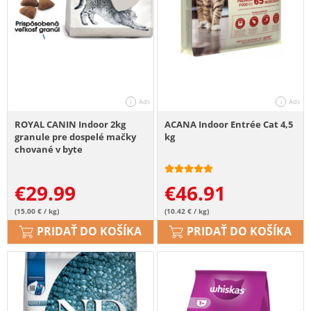
ROYAL CANIN Indoor 2kg
ACANA Indoor Entrée Cat 4,5
granule pre dospelé mačky
kg
chované v byte
€
29.99
€
46.91
(15.00 € / kg)
(10.42 € / kg)
PRIDAŤ DO KOŠÍKA
PRIDAŤ DO KOŠÍKA