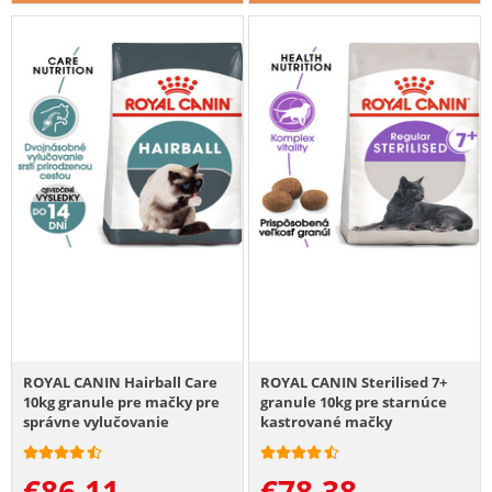
ROYAL CANIN Hairball Care
ROYAL CANIN Sterilised 7+
10kg granule pre mačky pre
granule 10kg pre starnúce
správne vylučovanie
kastrované mačky
€
86.11
€
78.38