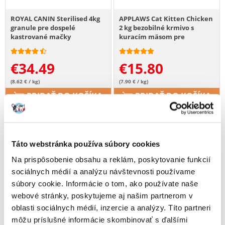
ROYAL CANIN Sterilised 4kg
APPLAWS Cat Kitten Chicken
granule pre dospelé
2 kg bezobilné krmivo s
kastrované mačky
kuracím mäsom pre
mačiatka
€
34.49
€
15.80
(8.62 € / kg)
(7.90 € / kg)
PRIDAŤ DO KOŠÍKA
PRIDAŤ DO KOŠÍKA
Táto webstránka používa súbory cookies
Na prispôsobenie obsahu a reklám, poskytovanie funkcií
sociálnych médií a analýzu návštevnosti používame
súbory cookie. Informácie o tom, ako používate naše
webové stránky, poskytujeme aj našim partnerom v
oblasti sociálnych médií, inzercie a analýzy. Títo partneri
môžu príslušné informácie skombinovať s ďalšími