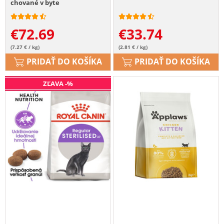
chované v byte
€
72.69
€
33.74
(7.27 € / kg)
(2.81 € / kg)
PRIDAŤ DO KOŠÍKA
PRIDAŤ DO KOŠÍKA
ZĽAVA -%