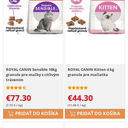
ROYAL CANIN Sensible 10kg
ROYAL CANIN Kitten 4 kg
granule pre mačky s citlivým
granule pre mačiatka
trávením
€
77.30
€
44.30
(7.73 € / kg)
(11.08 € / kg)
PRIDAŤ DO KOŠÍKA
PRIDAŤ DO KOŠÍKA