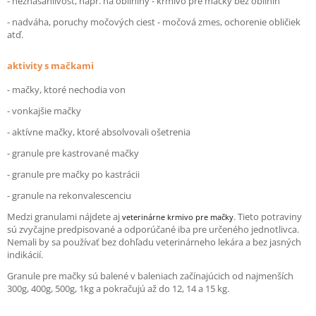
- neznášanlivosť, napr. na obilniny - krmivo pre mačky bez obilnín
- nadváha, poruchy močových ciest - močová zmes, ochorenie obličiek
atď.
aktivity s mačkami
- mačky, ktoré nechodia von
- vonkajšie mačky
- aktívne mačky, ktoré absolvovali ošetrenia
- granule pre kastrované mačky
- granule pre mačky po kastrácii
- granule na rekonvalescenciu
Medzi granulami nájdete aj
. Tieto potraviny
veterinárne krmivo pre mačky
sú zvyčajne predpisované a odporúčané iba pre určeného jednotlivca.
Nemali by sa používať bez dohľadu veterinárneho lekára a bez jasných
indikácií.
Granule pre mačky sú balené v baleniach začínajúcich od najmenších
300g, 400g, 500g, 1kg a pokračujú až do 12, 14 a 15 kg.