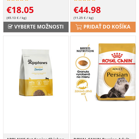
mesiacov 400 g
€
18.05
€
44.98
(45.13 € / kg)
(11.25 € / kg)
VYBERTE MOŽNOSTI
PRIDAŤ DO KOŠÍKA