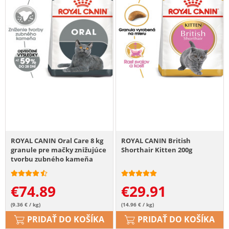
ROYAL CANIN Oral Care 8 kg
ROYAL CANIN British
granule pre mačky znižujúce
Shorthair Kitten 200g
tvorbu zubného kameňa
€
74.89
€
29.91
(9.36 € / kg)
(14.96 € / kg)
PRIDAŤ DO KOŠÍKA
PRIDAŤ DO KOŠÍKA