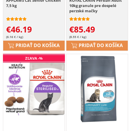
APPLAWS Cat Senior Chicken
ROYAL CANIN Persian Adult
7,5 kg
10kg granule pre dospelé
perzské mačky
€
46.19
€
85.49
(6.16 € / kg)
(8.55 € / kg)
PRIDAŤ DO KOŠÍKA
PRIDAŤ DO KOŠÍKA
ZĽAVA -%