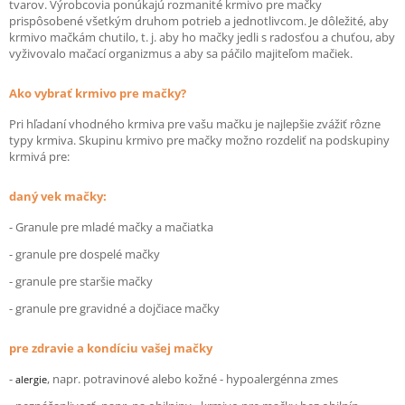
tvarov. Výrobcovia ponúkajú rozmanité krmivo pre mačky
prispôsobené všetkým druhom potrieb a jednotlivcom. Je dôležité, aby
krmivo mačkám chutilo, t. j. aby ho mačky jedli s radosťou a chuťou, aby
vyživovalo mačací organizmus a aby sa páčilo majiteľom mačiek.
Ako vybrať krmivo pre mačky?
Pri hľadaní vhodného krmiva pre vašu mačku je najlepšie zvážiť rôzne
typy krmiva. Skupinu krmivo pre mačky možno rozdeliť na podskupiny
krmivá pre:
daný vek mačky:
- Granule pre mladé mačky a mačiatka
- granule pre dospelé mačky
- granule pre staršie mačky
- granule pre gravidné a dojčiace mačky
pre zdravie a kondíciu vašej mačky
-
, napr. potravinové alebo kožné - hypoalergénna zmes
alergie