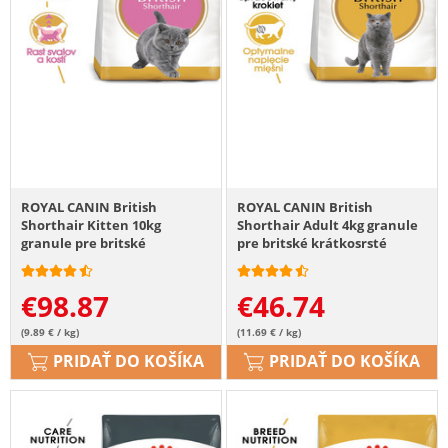
ROYAL CANIN British
ROYAL CANIN British
Shorthair Kitten 10kg
Shorthair Adult 4kg granule
granule pre britské
pre britské krátkosrsté
krátkosrsté mačiatka
mačky
€
98.87
€
46.74
(9.89 € / kg)
(11.69 € / kg)
PRIDAŤ DO KOŠÍKA
PRIDAŤ DO KOŠÍKA