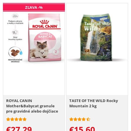
ZĽAVA -%
ROYAL CANIN
TASTE OF THE WILD Rocky
Mother&Babycat granule
Mountain 2 kg
pre gravidné alebo dojčiace
mačky a mačiatka od 1 do 4
mesiacov 2 kg
€
27.29
€
15.60