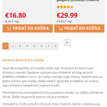
podporu zdravého trávenia
€
16.80
€
29.99
(8.40 € / kg)
(15.00 € / kg)
PRIDAŤ DO KOŠÍKA
PRIDAŤ DO KOŠÍKA
...
1
2
3
4
5
6
7
8
Správne krmivo pre mačky
Granule aj kapsičky pre mačky môžu byť vhodným krmivom pre
domáce zvieratá. Správne rozhodnutie ohľadom ich kúpi je dosť
dôležité vzhľadom na to, že mačky nemajú rady zmeny. Navyknutie na
jedno krmivo pre mačky môže neskôr spôsobiť problémy pri zmene
typu krmiva a následnom zvykaní si naň.
Plnohodnotná a kompletná strava pokrýva nároky na všetky potrebné
živiny. Ďalšie doplnenie potom nie je potrebné.
Chovateľ si môže vybrať z rôznych chutí, hodnôt, textúr a dokonca aj