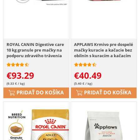
ROYAL CANIN Digestive care
APPLAWS Krmivo pre dospelé
10 kg granule pre mačky na
mačky kuracie a kačacie bez
podporu zdravého trávenia
obilnín s kuracím a kačacím
mäsom pre dospelé mačky
7,5 kg
€
93.29
€
40.49
(9.33 € / kg)
(5.40 € / kg)
PRIDAŤ DO KOŠÍKA
PRIDAŤ DO KOŠÍKA