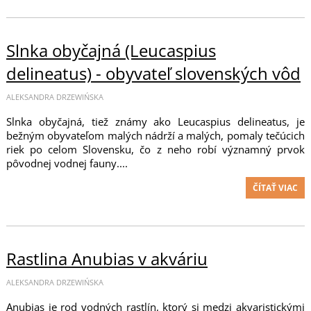
Slnka obyčajná (Leucaspius
delineatus) - obyvateľ slovenských vôd
ALEKSANDRA DRZEWIŃSKA
Slnka obyčajná, tiež známy ako Leucaspius delineatus, je
bežným obyvateľom malých nádrží a malých, pomaly tečúcich
riek po celom Slovensku, čo z neho robí významný prvok
pôvodnej vodnej fauny....
ČÍTAŤ VIAC
Rastlina Anubias v akváriu
ALEKSANDRA DRZEWIŃSKA
Anubias je rod vodných rastlín, ktorý si medzi akvaristickými