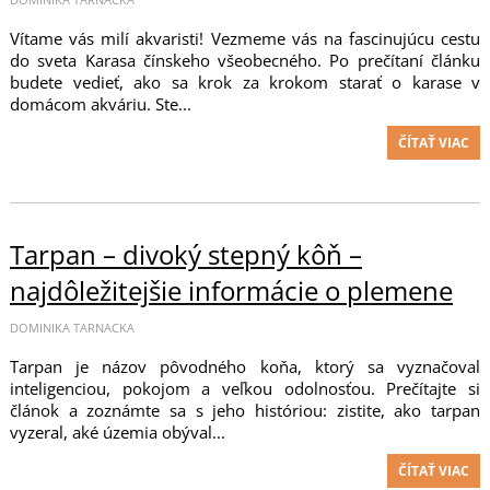
Vítame vás milí akvaristi! Vezmeme vás na fascinujúcu cestu
do sveta Karasa čínskeho všeobecného. Po prečítaní článku
budete vedieť, ako sa krok za krokom starať o karase v
domácom akváriu. Ste...
ČÍTAŤ VIAC
Tarpan – divoký stepný kôň –
najdôležitejšie informácie o plemene
DOMINIKA TARNACKA
Tarpan je názov pôvodného koňa, ktorý sa vyznačoval
inteligenciou, pokojom a veľkou odolnosťou. Prečítajte si
článok a zoznámte sa s jeho históriou: zistite, ako tarpan
vyzeral, aké územia obýval...
ČÍTAŤ VIAC