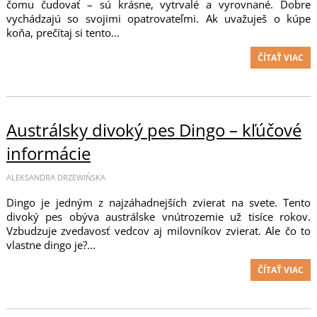
čomu čudovať – sú krásne, vytrvalé a vyrovnané. Dobre
vychádzajú so svojimi opatrovateľmi. Ak uvažuješ o kúpe
koňa, prečítaj si tento...
ČÍTAŤ VIAC
Austrálsky divoký pes Dingo – kľúčové
informácie
ALEKSANDRA DRZEWIŃSKA
Dingo je jedným z najzáhadnejších zvierat na svete. Tento
divoký pes obýva austrálske vnútrozemie už tisíce rokov.
Vzbudzuje zvedavosť vedcov aj milovníkov zvierat. Ale čo to
vlastne dingo je?...
ČÍTAŤ VIAC