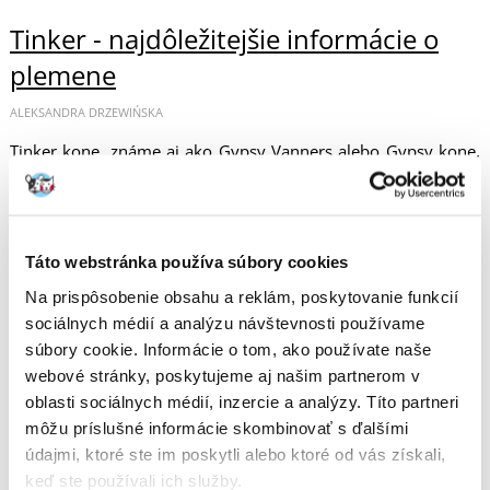
Tinker - najdôležitejšie informácie o
plemene
ALEKSANDRA DRZEWIŃSKA
Tinker kone, známe aj ako Gypsy Vanners alebo Gypsy kone,
sú cenené pre svoj jedinečný vzhľad vrátane nadýchaných
nôh. Srsť podobná kravskej priťahuje pozornosť mnohých ľudí
a jej priateľská...
ČÍTAŤ VIAC
Táto webstránka používa súbory cookies
Na prispôsobenie obsahu a reklám, poskytovanie funkcií
sociálnych médií a analýzu návštevnosti používame
súbory cookie. Informácie o tom, ako používate naše
Hrdlička (Streptopelia decaocto) -
webové stránky, poskytujeme aj našim partnerom v
spoznajte holubicu, ktorá sa stala
oblasti sociálnych médií, inzercie a analýzy. Títo partneri
môžu príslušné informácie skombinovať s ďalšími
symbolom lásky
údajmi, ktoré ste im poskytli alebo ktoré od vás získali,
ALEKSANDRA DRZEWIŃSKA
keď ste používali ich služby.