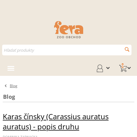
ZOO OBCHOD
0
Blog
Blog
Karas čínsky (Carassius auratus
auratus) - popis druhu
DOMINIKA TARNACKA