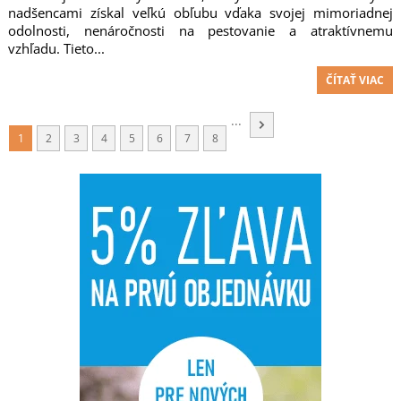
nadšencami získal veľkú obľubu vďaka svojej mimoriadnej
odolnosti, nenáročnosti na pestovanie a atraktívnemu
vzhľadu. Tieto...
ČÍTAŤ VIAC
...
1
2
3
4
5
6
7
8