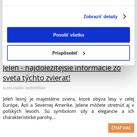
Hrdlička je vták, ktorý priťahuje pozornosť svojím jemným
vzhľadom a pokojnou povahou. Na Slovensku sa častejšie
Zobraziť detaily
používa názov kosák, ale ide o toho istého vtáka. Tieto štíhle,
rafinovane operené...
Povoliť všetko
ČÍTAŤ VIAC
Prispôsobiť
Jeleň - najdôležitejšie informácie zo
sveta týchto zvierat!
ALEKSANDRA DRZEWIŃSKA
Jeleň lesný je majestátne zviera, ktoré obýva lesy v celej
Európe, Ázii a Severnej Amerike. Jelene môžete stretnúť aj v
poľských lesoch. Sú symbolom sily a elegancie a ich
charakteristické parohy...
ČÍTAŤ VIAC