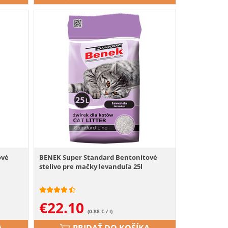
ové
BENEK Super Standard Bentonitové
stelivo pre mačky levanduľa 25l
€
22.10
(0.88 € / l)