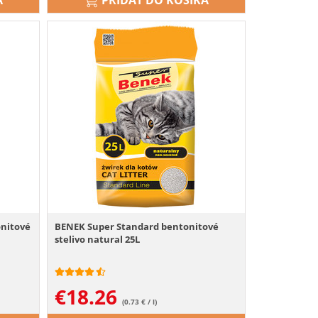
A
PRIDAŤ DO KOŠÍKA
onitové
BENEK Super Standard bentonitové
stelivo natural 25L
€
18.26
(0.73 € / l)