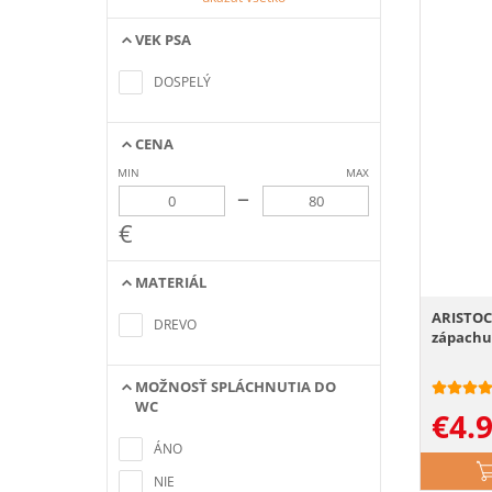
VEK PSA
Nenašli sa žiadne položky
zodpovedajúce kritériám
DOSPELÝ
vyhľadávania
CENA
MIN
MAX
–
€
MATERIÁL
Nenašli sa žiadne položky
ARISTOCA
zodpovedajúce kritériám
DREVO
zápachu 
vyhľadávania
MOŽNOSŤ SPLÁCHNUTIA DO
WC
€
4.
Nenašli sa žiadne položky
zodpovedajúce kritériám
ÁNO
vyhľadávania
NIE