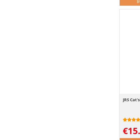
JRS Cat's
€
15