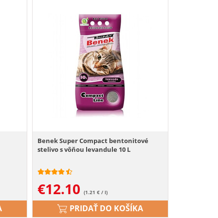
Benek Super Compact bentonitové
stelivo s vôňou levandule 10 L
€
12.10
(1.21 € / l)
A
PRIDAŤ DO KOŠÍKA