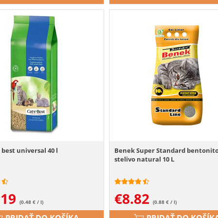
 best universal 40 l
Benek Super Standard bentonit
stelivo natural 10 L
.19
€
8.82
(0.48 € / l)
(0.88 € / l)