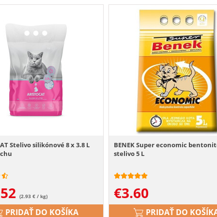
T Stelivo silikónové 8 x 3.8 L
BENEK Super economic bentoni
achu
stelivo 5 L
.52
€
3.60
(2.93 € / kg)
PRIDAŤ DO KOŠÍKA
PRIDAŤ DO KOŠÍK