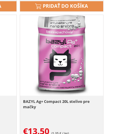
A
PRIDAŤ DO KOŠÍKA
á
BAZYL Ag+ Compact 20L stelivo pre
mačky
€
13.50
(1.35 € / kg)