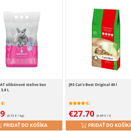
T silikónové stelivo bez
JRS Cat's Best Original 40 l
3,8 L
99
€
27.70
(3.12 € / kg)
(0.69 € / l)
PRIDAŤ DO KOŠÍKA
PRIDAŤ DO KOŠÍK