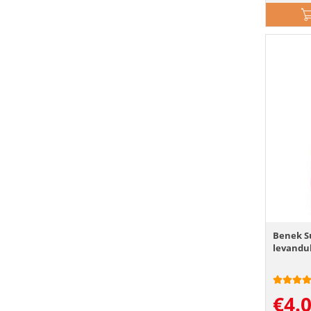
Benek S
levandul
€
4.