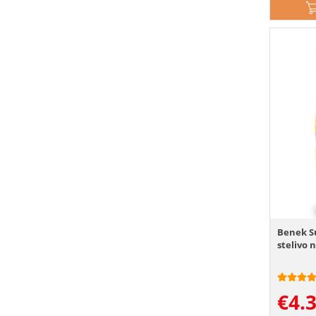
Benek S
stelivo 
€
4.