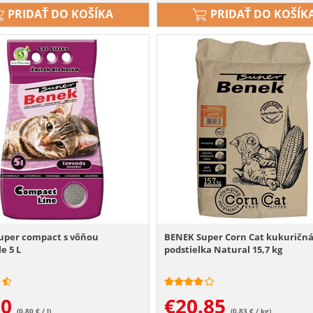
PRIDAŤ DO KOŠÍKA
PRIDAŤ DO KOŠÍK
uper compact s vôňou
BENEK Super Corn Cat kukuričn
e 5 L
podstielka Natural 15,7 kg
00
€
20.85
(0.80 € / l)
(0.83 € / kg)