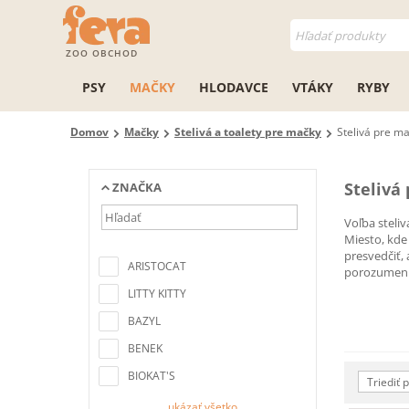
ZOO OBCHOD
PSY
MAČKY
HLODAVCE
VTÁKY
RYBY
Domov
Mačky
Stelivá a toalety pre mačky
Stelivá pre m
Stelivá
ZNAČKA
Voľba steliv
Miesto, kde
Nenašli sa žiadne položky
presvedčiť,
zodpovedajúce kritériám
ARISTOCAT
porozumenie
vyhľadávania
LITTY KITTY
BAZYL
BENEK
BIOKAT'S
Triediť 
ukázať všetko