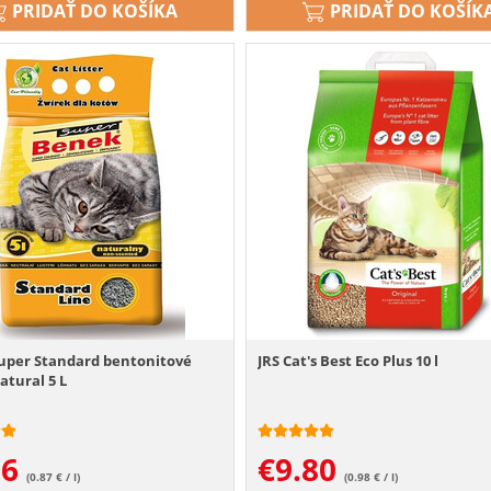
PRIDAŤ DO KOŠÍKA
PRIDAŤ DO KOŠÍK
uper Standard bentonitové
JRS Cat's Best Eco Plus 10 l
natural 5 L
36
€
9.80
(0.87 € / l)
(0.98 € / l)