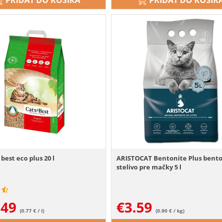
PRIDAŤ DO KOŠÍKA
PRIDAŤ DO KOŠÍK
 best eco plus 20 l
ARISTOCAT Bentonite Plus bent
stelivo pre mačky 5 l
.49
€
3.59
(0.77 € / l)
(0.90 € / kg)