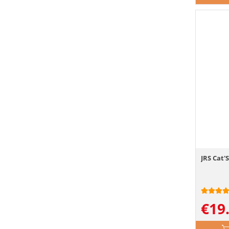
JRS Cat'S
€
19