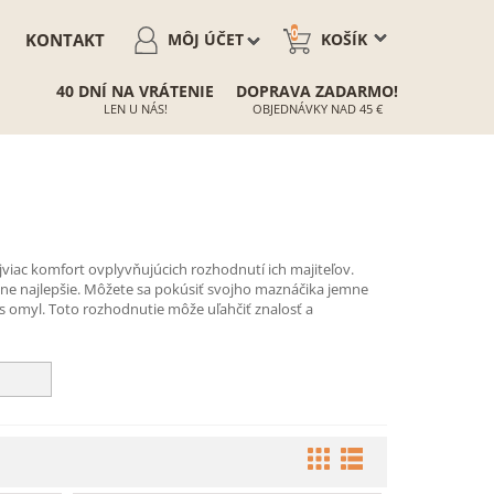
0
KONTAKT
MÔJ ÚČET
KOŠÍK
40 DNÍ NA VRÁTENIE
DOPRAVA ZADARMO!
LEN U NÁS!
OBJEDNÁVKY NAD 45 €
ajviac komfort ovplyvňujúcich rozhodnutí ich majiteľov.
vne najlepšie. Môžete sa pokúsiť svojho maznáčika jemne
us omyl. Toto rozhodnutie môže uľahčiť znalosť a