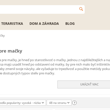
TERARISTIKA
DOM A ZÁHRADA
BLOG
ačky
 pre mačky
a pre mačky, je hneď po starostlivosť o mačky, jednou z najdôležitejších a n
 sa majú usadiť hneď po odstavení od matky, by pre nich malo byť inštinktí
 aby zmenil svoje návyky, ale vyžaduje to trpezlivosť a použitie metódy pok
 dostupných typov stelív pre mačky.
UKÁZAŤ VIAC
podľa popularity: vysoká - nízka
48 na stranu
?