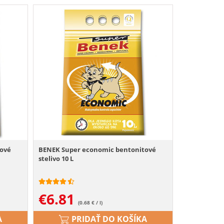
tové
BENEK Super economic bentonitové
stelivo 10 L
€
6.81
(0.68 € / l)
A
PRIDAŤ DO KOŠÍKA