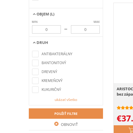
OBJEM (L)
MIN
MAX
–
DRUH
Nenašli sa žiadne položky
zodpovedajúce kritériám
ANTIBAKTERIÁLNY
vyhľadávania
BANTONITOVÝ
DREVENÝ
KREMEŇOVÝ
ARISTOCA
KUKURIČNÝ
bez záp
ukázať všetko
POUŽIŤ FILTRE
€
37
OBNOVIŤ