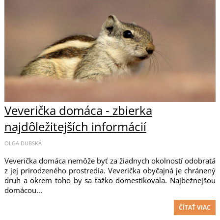
Veverička domáca - zbierka
najdôležitejších informácií
OLGA DUBSKÁ
Veverička domáca nemôže byť za žiadnych okolností odobratá
z jej prirodzeného prostredia. Veverička obyčajná je chránený
druh a okrem toho by sa ťažko domestikovala. Najbežnejšou
domácou...
ČÍTAŤ VIAC