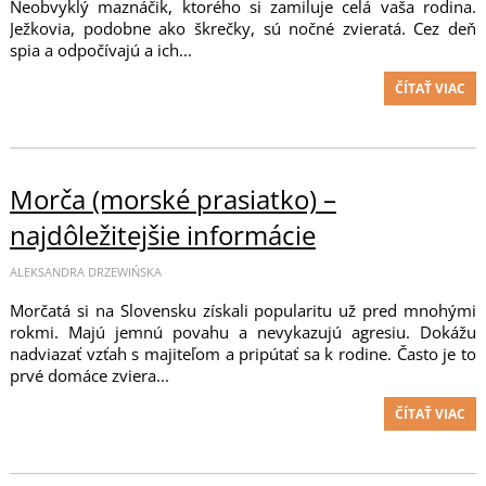
Neobvyklý maznáčik, ktorého si zamiluje celá vaša rodina.
Ježkovia, podobne ako škrečky, sú nočné zvieratá. Cez deň
spia a odpočívajú a ich...
ČÍTAŤ VIAC
Morča (morské prasiatko) –
najdôležitejšie informácie
ALEKSANDRA DRZEWIŃSKA
Morčatá si na Slovensku získali popularitu už pred mnohými
rokmi. Majú jemnú povahu a nevykazujú agresiu. Dokážu
nadviazať vzťah s majiteľom a pripútať sa k rodine. Často je to
prvé domáce zviera...
ČÍTAŤ VIAC