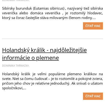
Sibírsky burunduk (Eutamias sibiricus) , nazývaný tiež sibírska
veverička alebo domáca veverička , je roztomilý hlodavec,
ktorý sa čoraz častejšie stáva milovaným členom rodiny....
ČÍTAŤ VIAC
Holandský králik - najdôležitejšie
informácie o plemene
DOMINIKA TARNACKA
Holandský králik je veľmi populárne plemeno králikov na
svete. Niet sa čomu čudovať – je to roztomilé a pokojné zviera,
pričom jeho chov je relatívne jednoduchý. Ak snívaš o ušatom
spoločníkovi,...
ČÍTAŤ VIAC