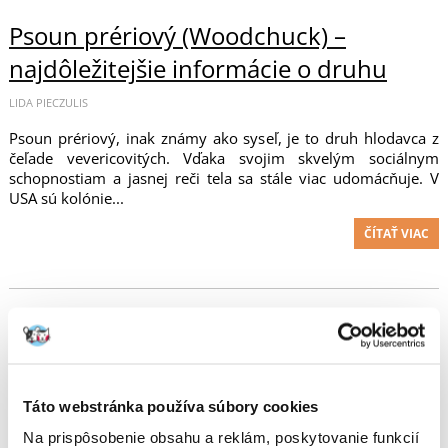
Psoun prériový (Woodchuck) –
najdôležitejšie informácie o druhu
LIDA PIECZULIS
Psoun prériový, inak známy ako syseľ, je to druh hlodavca z
čeľade vevericovitých. Vďaka svojim skvelým sociálnym
schopnostiam a jasnej reči tela sa stále viac udomácňuje. V
USA sú kolónie...
ČÍTAŤ VIAC
Ondatra pižmová (Ondatra zibethicus)
– je to vodná krysa? Najdôležitejšie
informácie o druhu
Táto webstránka používa súbory cookies
DOMINIKA TARNACKA
Na prispôsobenie obsahu a reklám, poskytovanie funkcií