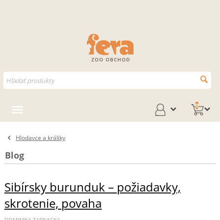
ZOO OBCHOD
0
Hlodavce a králiky
Blog
Sibírsky burunduk – požiadavky,
skrotenie, povaha
DOMINIKA TARNACKA