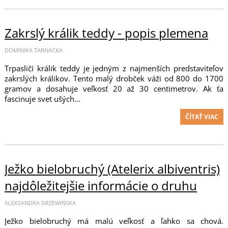
Zakrslý králik teddy - popis plemena
DOMINIKA TARNACKA
Trpasličí králik teddy je jedným z najmenších predstaviteľov
zakrslých králikov. Tento malý drobček váži od 800 do 1700
gramov a dosahuje veľkosť 20 až 30 centimetrov. Ak ťa
fascinuje svet ušých...
ČÍTAŤ VIAC
Ježko bielobruchý (Atelerix albiventris)
najdôležitejšie informácie o druhu
ALEKSANDRA DRZEWIŃSKA
Ježko bielobruchý má malú veľkosť a ľahko sa chová.