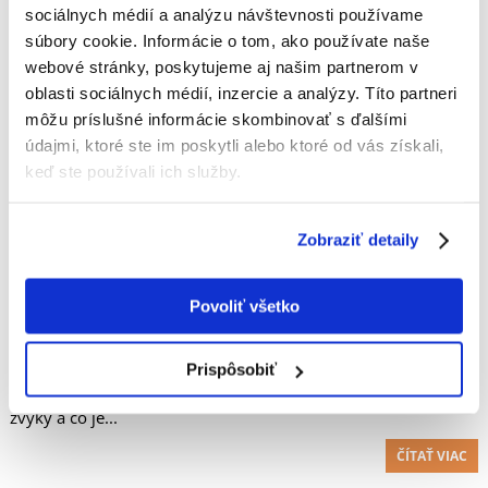
sociálnych médií a analýzu návštevnosti používame
Ondatra pižmová je milý hlodavec, ktorý... aj keď niekedy ľudí
súbory cookie. Informácie o tom, ako používate naše
otravuje, zaslúži si rešpekt. Ako vyzerá ondatra, odkiaľ
webové stránky, poskytujeme aj našim partnerom v
pochádza a ako s ňou dobre vychádzať? Prečítajte si článok a
zistite...
oblasti sociálnych médií, inzercie a analýzy. Títo partneri
môžu príslušné informácie skombinovať s ďalšími
ČÍTAŤ VIAC
údajmi, ktoré ste im poskytli alebo ktoré od vás získali,
keď ste používali ich služby.
Potkany - všetko, čo potrebujete vedieť
Zobraziť detaily
o týchto hlodavcoch
Povoliť všetko
DOMINIKA TARNACKA
Potkan je hlodavec, ktorý vzbudzuje zvláštne emócie. Niektorí
Prispôsobiť
ľudia zbožňujú potkany, iní by toto múdre zviera pod svoju
strechu nikdy nepozvali. Aký je príbeh potkanov, aké majú
zvyky a čo je...
ČÍTAŤ VIAC