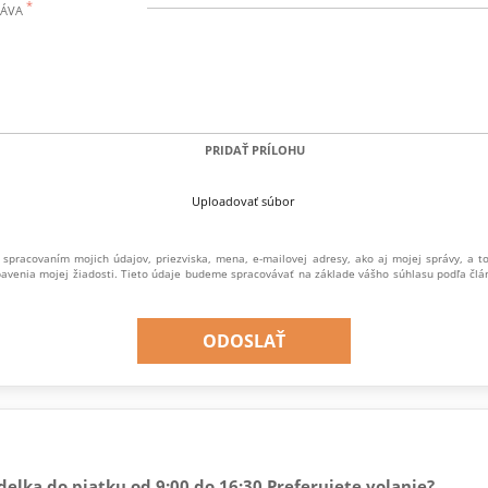
RÁVA
PRIDAŤ PRÍLOHU
Uploadovať súbor
 spracovaním mojich údajov, priezviska, mena, e-mailovej adresy, ako aj mojej správy, a t
avenia mojej žiadosti. Tieto údaje budeme spracovávať na základe vášho súhlasu podľa člá
ODOSLAŤ
delka do piatku od 9:00 do 16:30 Preferujete volanie?