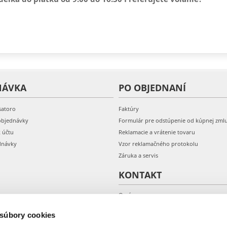
NÁVKA
PO OBJEDNANÍ
satoro
Faktúry
objednávky
Formulár pre odstúpenie od kúpnej zml
k účtu
Reklamacie a vrátenie tovaru
dnávky
Vzor reklamačného protokolu
Záruka a servis
KONTAKT
O nás
Kontakt
 súbory cookies