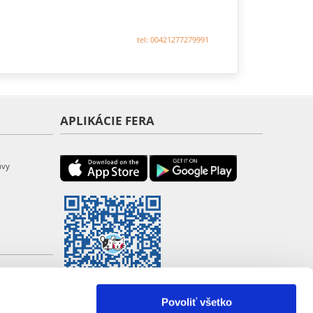
tel: 00421277279991
APLIKÁCIE FERA
uvy
Povoliť všetko