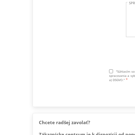
SP
"Súhlasím so
spracovania a vyb
a) DSGVO."
Chcete radšej zavolať?
Zákaznícke centrum je k dispozícii od pon