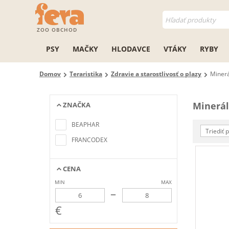
ZOO OBCHOD
PSY
MAČKY
HLODAVCE
VTÁKY
RYBY
Domov
Teraristika
Zdravie a starostlivosť o plazy
Minerá
Minerál
ZNAČKA
Nenašli sa žiadne položky
zodpovedajúce kritériám
BEAPHAR
vyhľadávania
Triediť 
FRANCODEX
CENA
MIN
MAX
–
€