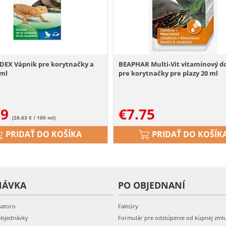
EX Vápnik pre korytnačky a
BEAPHAR Multi-Vit vitamínový d
 ml
pre korytnačky pre plazy 20 ml
39
€
7.75
(26.63 € / 100 ml)
PRIDAŤ DO KOŠÍKA
PRIDAŤ DO KOŠÍK
NÁVKA
PO OBJEDNANÍ
satoro
Faktúry
objednávky
Formulár pre odstúpenie od kúpnej zml