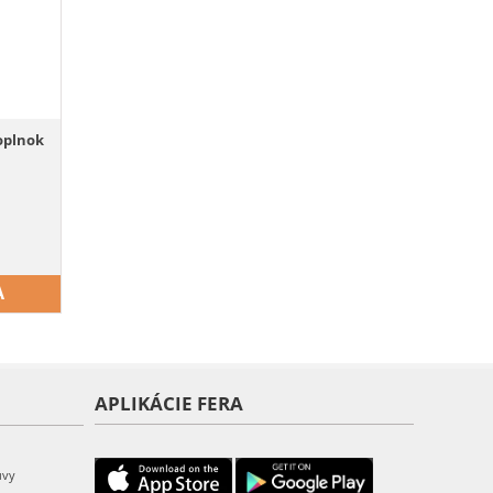
oplnok
A
APLIKÁCIE FERA
uvy