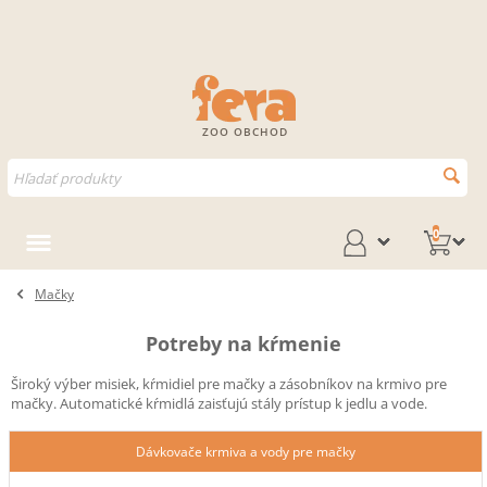
ZOO OBCHOD
0
Mačky
Potreby na kŕmenie
Široký výber misiek, kŕmidiel pre mačky a zásobníkov na krmivo pre
mačky. Automatické kŕmidlá zaisťujú stály prístup k jedlu a vode.
Dávkovače krmiva a vody pre mačky