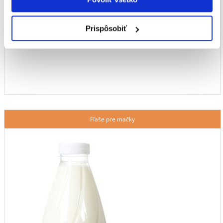
Prispôsobiť
Fľaše pre mačky