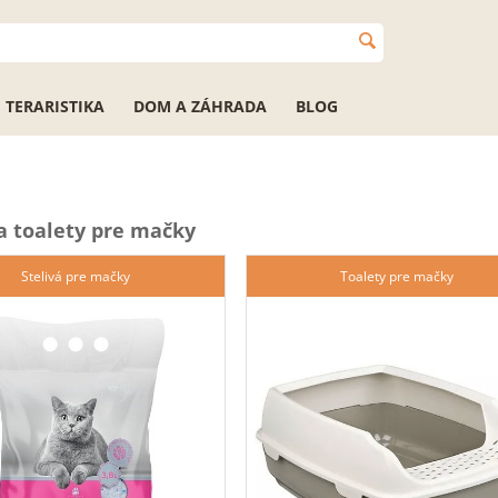
TERARISTIKA
DOM A ZÁHRADA
BLOG
 a toalety pre mačky
Stelivá pre mačky
Toalety pre mačky