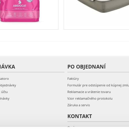
NÁVKA
PO OBJEDNANÍ
satoro
Faktúry
objednávky
Formulár pre odstúpenie od kúpnej zml
k účtu
Reklamacie a vrátenie tovaru
dnávky
Vzor reklamačného protokolu
Záruka a servis
KONTAKT
O nás