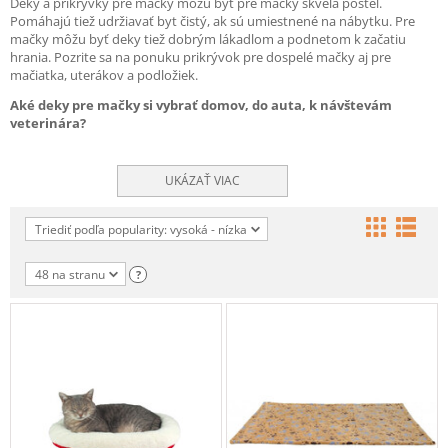
Deky a prikrývky pre mačky môžu byť pre mačky skvelá posteľ.
Pomáhajú tiež udržiavať byt čistý, ak sú umiestnené na nábytku. Pre
mačky môžu byť deky tiež dobrým lákadlom a podnetom k začatiu
hrania. Pozrite sa na ponuku prikrývok pre dospelé mačky aj pre
mačiatka, uterákov a podložiek.
Aké deky pre mačky si vybrať domov, do auta, k návštevám
veterinára?
UKÁZAŤ VIAC
Triediť podľa popularity: vysoká - nízka
48 na stranu
?