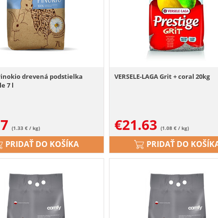
inokio drevená podstielka
VERSELE-LAGA Grit + coral 20kg
e 7 l
07
€
21.63
(1.33 € / kg)
(1.08 € / kg)
PRIDAŤ DO KOŠÍKA
PRIDAŤ DO KOŠÍK