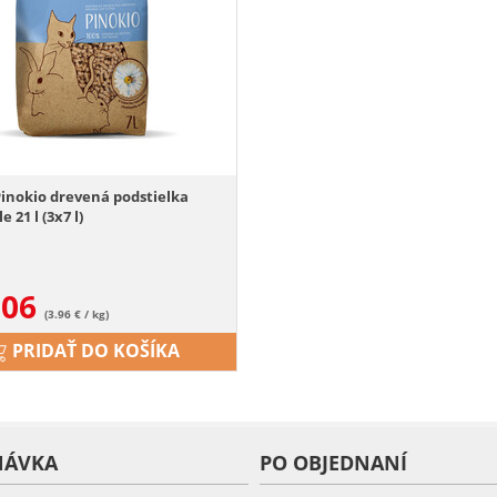
inokio drevená podstielka
 21 l (3x7 l)
.06
(3.96 € / kg)
PRIDAŤ DO KOŠÍKA
NÁVKA
PO OBJEDNANÍ