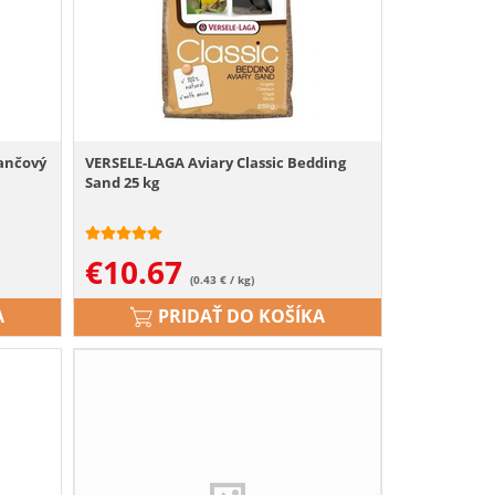
ančový
VERSELE-LAGA Aviary Classic Bedding
Sand 25 kg
€
10.67
(0.43 € / kg)
A
PRIDAŤ DO KOŠÍKA