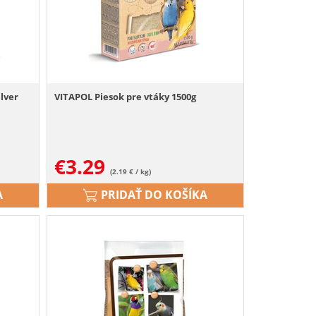
lver
VITAPOL Piesok pre vtáky 1500g
€
3.29
(2.19 € / kg)
A
PRIDAŤ DO KOŠÍKA