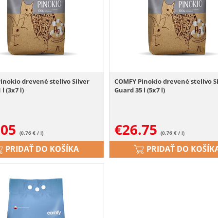
nokio drevené stelivo Silver
COMFY Pinokio drevené stelivo Si
l (3x7 l)
Guard 35 l (5x7 l)
.05
€
26.75
(0.76 € / l)
(0.76 € / l)
PRIDAŤ DO KOŠÍKA
PRIDAŤ DO KOŠÍK