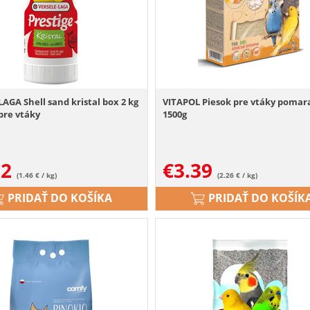
LAGA Shell sand kristal box 2 kg
VITAPOL Piesok pre vtáky pomar
 pre vtáky
1500g
92
€
3.39
(1.46 € / kg)
(2.26 € / kg)
PRIDAŤ DO KOŠÍKA
PRIDAŤ DO KOŠÍK