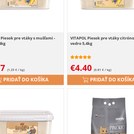
Piesok pre vtáky s mušľami -
VITAPOL Piesok pre vtáky citróno
4kg
vedro 5,4kg
77
€
4.40
(1.25 € / kg)
(0.81 € / kg)
PRIDAŤ DO KOŠÍKA
PRIDAŤ DO KOŠÍK