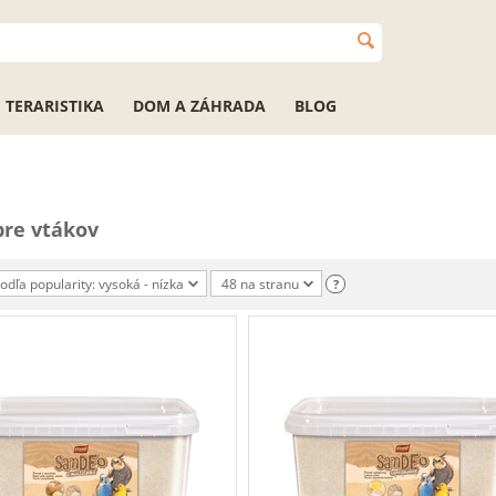
TERARISTIKA
DOM A ZÁHRADA
BLOG
pre vtákov
podľa popularity: vysoká - nízka
48 na stranu
?