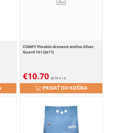
COMFY Pinokio drevené stelivo Silver
Guard 14 l (2x7 l)
€
10.70
(0.76 € / l)
A
PRIDAŤ DO KOŠÍKA