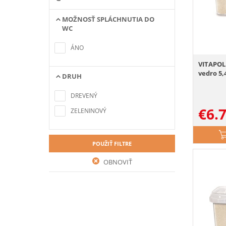
MOŽNOSŤ SPLÁCHNUTIA DO
WC
Nenašli sa žiadne položky
zodpovedajúce kritériám
ÁNO
vyhľadávania
VITAPOL 
vedro 5,
DRUH
Nenašli sa žiadne položky
zodpovedajúce kritériám
DREVENÝ
vyhľadávania
€
6.
ZELENINOVÝ
POUŽIŤ FILTRE
OBNOVIŤ