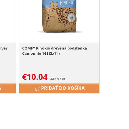
lver
COMFY Pinokio drevená podstielka
Camomile 14 l (2x7 l)
€
10.04
(2.64 € / kg)
A
PRIDAŤ DO KOŠÍKA