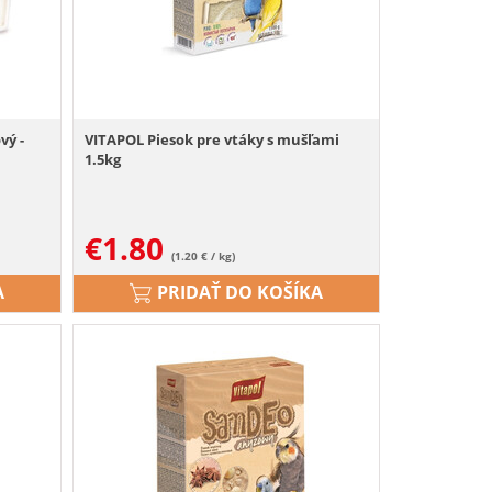
vý -
VITAPOL Piesok pre vtáky s mušľami
1.5kg
€
1.80
(1.20 € / kg)
A
PRIDAŤ DO KOŠÍKA