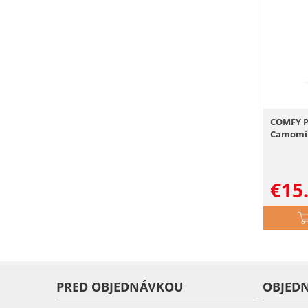
COMFY P
Camomile
€
15
PRED OBJEDNÁVKOU
OBJED