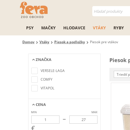
ZOO OBCHOD
PSY
MAČKY
HLODAVCE
VTÁKY
RYBY
Domov
Vtáky
Piesok a podložky
Piesok pre vtákov
Piesok 
ZNAČKA
Nenašli sa žiadne položky
zodpovedajúce kritériám
VERSELE-LAGA
vyhľadávania
Triediť 
COMFY
VITAPOL
CENA
MIN
MAX
–
€