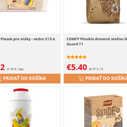
Piesok pre vtáky - vedro 3 l 5.4
COMFY Pinokio drevené stelivo Si
Guard 7 l
22
€
5.40
(1.15 € / kg)
(0.77 € / l)
PRIDAŤ DO KOŠÍKA
PRIDAŤ DO KOŠÍK