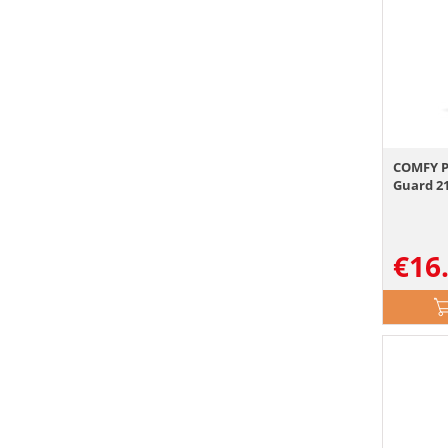
COMFY Pi
Guard 21 
€
16