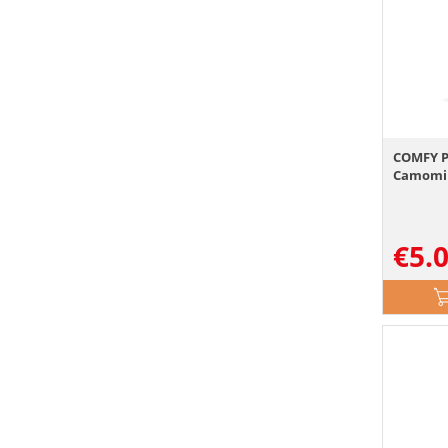
COMFY P
Camomil
€
5.