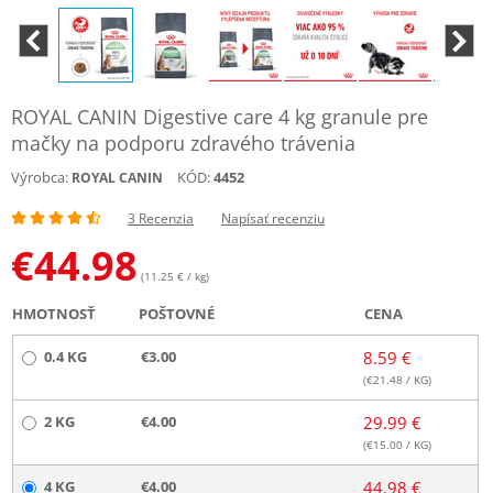
ROYAL CANIN Digestive care 4 kg granule pre
mačky na podporu zdravého trávenia
Výrobca:
KÓD:
4452
ROYAL CANIN
3 Recenzia
Napísať recenziu
€
44.98
(11.25 € / kg)
HMOTNOSŤ
POŠTOVNÉ
CENA
0.4 KG
€3.00
8.59 €
(€
21.48
/ KG)
2 KG
€4.00
29.99 €
(€
15.00
/ KG)
4 KG
€4.00
44.98 €