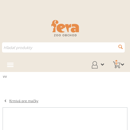
ZOO OBCHOD
0
vv
Krmivá pre mačky