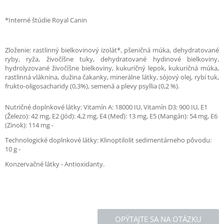
*Interné štúdie Royal Canin
Zloženie: rastlinný bielkovinový izolát*, pšeničná múka, dehydratované
ryby, ryža, živočíšne tuky, dehydratované hydinové bielkoviny,
hydrolyzované živočíšne bielkoviny, kukuričný lepok, kukuričná múka,
rastlinná vláknina, dužina čakanky, minerálne látky, sójový olej, rybí tuk,
frukto-oligosacharidy (0,3%), semená a plevy psyllia (0,2 %).
Nutričné doplnkové látky: Vitamín A: 18000 IU, Vitamín D3: 900 IU, E1
(Železo): 42 mg, E2 (Jód): 4,2 mg, E4 (Meď): 13 mg, E5 (Mangán): 54 mg, E6
(Zinok): 114 mg -
Technologické doplnkové látky: Klinoptilolit sedimentárneho pôvodu:
10 g -
Konzervačné látky - Antioxidanty.
OPÝTAJTE SA NA OTÁZKU