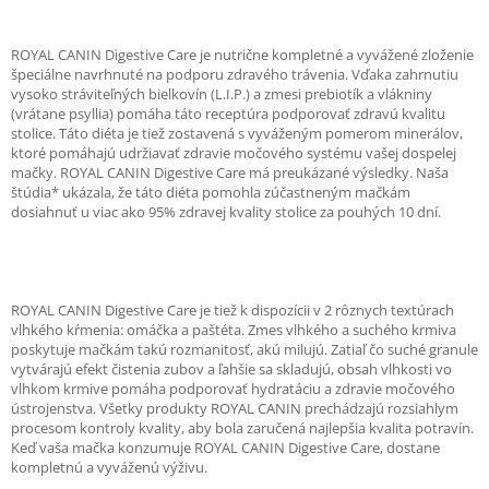
ROYAL CANIN Digestive Care je nutrične kompletné a vyvážené zloženie
špeciálne navrhnuté na podporu zdravého trávenia. Vďaka zahrnutiu
vysoko stráviteľných bielkovín (L.I.P.) a zmesi prebiotík a vlákniny
(vrátane psyllia) pomáha táto receptúra podporovať zdravú kvalitu
stolice. Táto diéta je tiež zostavená s vyváženým pomerom minerálov,
ktoré pomáhajú udržiavať zdravie močového systému vašej dospelej
mačky. ROYAL CANIN Digestive Care má preukázané výsledky. Naša
štúdia* ukázala, že táto diéta pomohla zúčastneným mačkám
dosiahnuť u viac ako 95% zdravej kvality stolice za pouhých 10 dní.
ROYAL CANIN Digestive Care je tiež k dispozícii v 2 rôznych textúrach
vlhkého kŕmenia: omáčka a paštéta. Zmes vlhkého a suchého krmiva
poskytuje mačkám takú rozmanitosť, akú milujú. Zatiaľ čo suché granule
vytvárajú efekt čistenia zubov a ľahšie sa skladujú, obsah vlhkosti vo
vlhkom krmive pomáha podporovať hydratáciu a zdravie močového
ústrojenstva. Všetky produkty ROYAL CANIN prechádzajú rozsiahlym
procesom kontroly kvality, aby bola zaručená najlepšia kvalita potravín.
Keď vaša mačka konzumuje ROYAL CANIN Digestive Care, dostane
kompletnú a vyváženú výživu.