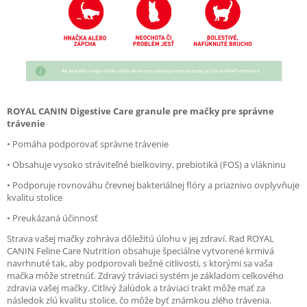
ROYAL CANIN Digestive Care granule pre mačky pre správne
trávenie
• Pomáha podporovať správne trávenie
• Obsahuje vysoko stráviteľné bielkoviny, prebiotiká (FOS) a vlákninu
• Podporuje rovnováhu črevnej bakteriálnej flóry a priaznivo ovplyvňuje
kvalitu stolice
• Preukázaná účinnosť
Strava vašej mačky zohráva dôležitú úlohu v jej zdraví. Rad ROYAL
CANIN Feline Care Nutrition obsahuje špeciálne vytvorené krmivá
navrhnuté tak, aby podporovali bežné citlivosti, s ktorými sa vaša
mačka môže stretnúť. Zdravý tráviaci systém je základom celkového
zdravia vašej mačky. Citlivý žalúdok a tráviaci trakt môže mať za
následok zlú kvalitu stolice, čo môže byť známkou zlého trávenia.