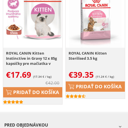
ROYAL CANIN Kitten
ROYAL CANIN Kitten
Instinctive in Gravy 12 x 85g
Sterilised 3.5 kg
kapsičky pre mačiatka v
šťave
€
17.69
€
39.35
(17.34 € / kg)
(11.24 € / kg)
€
42.00
PRIDAŤ DO KOŠÍKA
PRIDAŤ DO KOŠÍKA
PRED OBJEDNÁVKOU