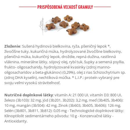
Zloženie
: Sušená hydinová bielkovina, ryža, pšeničný lepok *,
živočíšne tuky, kukuričná múka, hydrolyzované živočíšne bielkoviny,
pšeničná múka, kukuričný lepok, droždie, repná dužina, rastlinná
vláknina, minerálne látky, sójový olej, rybí tuk, šupky a semená psyllia,
frukto- oligosacharidy, hydrolyzované kvasinky (zdroj manno-
oligosacharidov a beta-glukánov) (0,29%), olej z rias Schizochytrium sp.
(zdroj DHA kyselín), nechtíková múčka. * L.I.P.: proteín vybraný pre
svoju veľmi vysokú stráviteľnosť.
Nutričné doplnkové látky
: vitamín A: 21 000 UI, vitamín D3: 800 UI,
železo (3b103): 32 mg, jód (3b201, 3b202): 3,2 mg, meď (3b405, 3b406):
10 mg, mangán (3b504): 42 mg, Zinok (3b603, 3b605, 3b606): 126 mg,
Selén (3b801, 3b811, 3b812): 0,05 mg - Technologické doplnkové látky:
Klinoptilolit sedimentárneho pôvodu: 10 g - Konzervačné látky -
Antioxidanty.