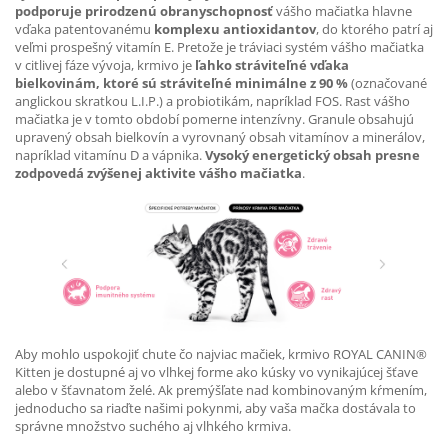
podporuje prirodzenú obranyschopnosť
vášho mačiatka hlavne
vďaka patentovanému
komplexu antioxidantov
, do ktorého patrí aj
veľmi prospešný vitamín E. Pretože je tráviaci systém vášho mačiatka
v citlivej fáze vývoja, krmivo je
ľahko stráviteľné vďaka
bielkovinám, ktoré sú stráviteľné minimálne z 90 %
(označované
anglickou skratkou L.I.P.) a probiotikám, napríklad FOS. Rast vášho
mačiatka je v tomto období pomerne intenzívny. Granule obsahujú
upravený obsah bielkovín a vyrovnaný obsah vitamínov a minerálov,
napríklad vitamínu D a vápnika.
Vysoký energetický obsah presne
zodpovedá zvýšenej aktivite vášho mačiatka
.
Aby mohlo uspokojiť chute čo najviac mačiek, krmivo ROYAL CANIN®
Kitten je dostupné aj vo vlhkej forme ako kúsky vo vynikajúcej šťave
alebo v šťavnatom želé. Ak premýšľate nad kombinovaným kŕmením,
jednoducho sa riaďte našimi pokynmi, aby vaša mačka dostávala to
správne množstvo suchého aj vlhkého krmiva.