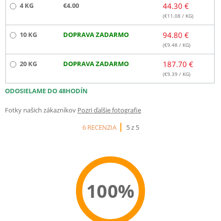
4 KG
€4.00
44.30 €
(€
11.08
/ KG)
10 KG
DOPRAVA ZADARMO
94.80 €
(€
9.48
/ KG)
20 KG
DOPRAVA ZADARMO
187.70 €
(€
9.39
/ KG)
ODOSIELAME DO 48HODÍN
Fotky našich zákazníkov
Pozri ďalšie fotografie
6 RECENZIA
5 z 5
100%