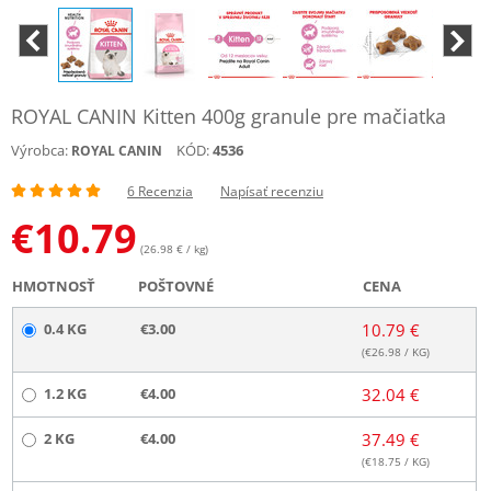
ROYAL CANIN Kitten 400g granule pre mačiatka
Výrobca:
KÓD:
4536
ROYAL CANIN
6 Recenzia
Napísať recenziu
€
10.79
(26.98 € / kg)
HMOTNOSŤ
POŠTOVNÉ
CENA
0.4 KG
€3.00
10.79 €
(€
26.98
/ KG)
1.2 KG
€4.00
32.04 €
2 KG
€4.00
37.49 €
(€
18.75
/ KG)