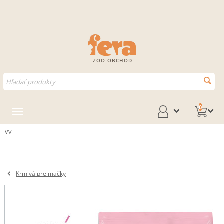
ZOO OBCHOD
0
vv
Krmivá pre mačky