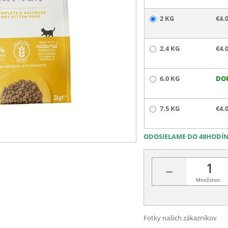
2 KG
€4.
2.4 KG
€4.
6.0 KG
DO
7.5 KG
€4.
ODOSIELAME DO 48HODÍ
−
Množstvo:
Fotky našich zákazníkov