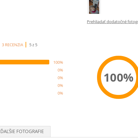
Prehliadať dodatočné fotogra
3 RECENZIA
5 z 5
100%
0%
100%
0%
0%
0%
Recom
ĎAĽŠIE FOTOGRAFIE