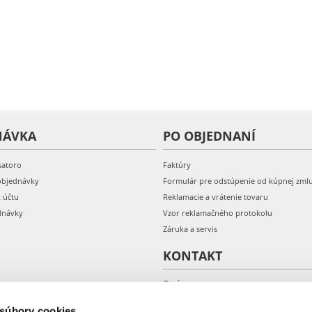
NÁVKA
PO OBJEDNANÍ
satoro
Faktúry
objednávky
Formulár pre odstúpenie od kúpnej zml
k účtu
Reklamacie a vrátenie tovaru
dnávky
Vzor reklamačného protokolu
Záruka a servis
KONTAKT
O nás
Kontakt
 súbory cookies