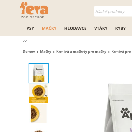
ZOO OBCHOD
PSY
MAČKY
HLODAVCE
VTÁKY
RYBY
vv
Domov
Mačky
Krmivá a maškrty pre mačky
Krmivá pre