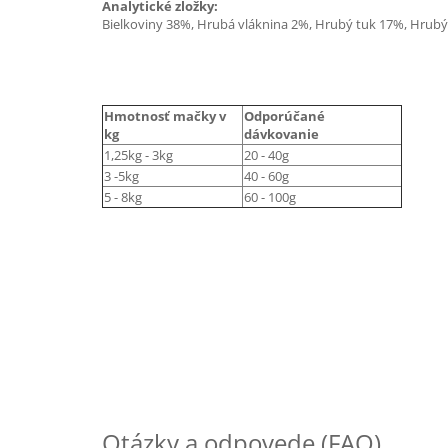
Analytické zložky:
Bielkoviny 38%, Hrubá vláknina 2%, Hrubý tuk 17%, Hrubý 
Hmotnosť mačky v
Odporúčané
kg
dávkovanie
1,25kg - 3kg
20 - 40g
3 -5kg
40 - 60g
5 - 8kg
60 - 100g
Otázky a odpovede (FAQ)