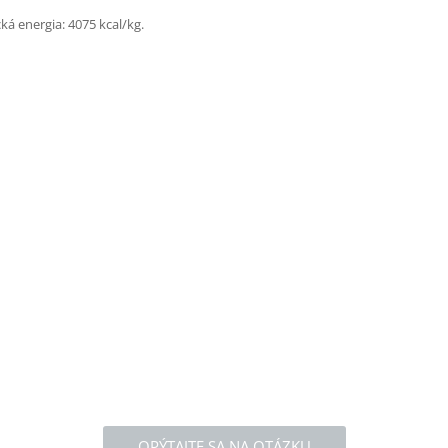
á energia: 4075 kcal/kg.
OPÝTAJTE SA NA OTÁZKU