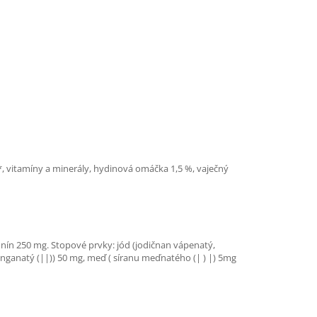
*, vitamíny a minerály, hydinová omáčka 1,5 %, vaječný
nín 250 mg. Stopové prvky: jód (jodičnan vápenatý,
ganatý (||)) 50 mg, meď ( síranu meďnatého (| ) |) 5mg