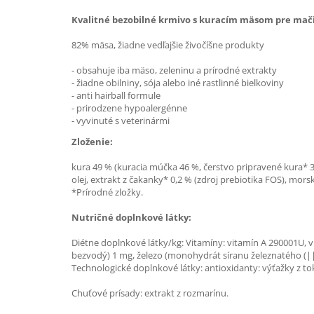
Kvalitné bezobilné krmivo s kuracím mäsom pre mač
82% mäsa, žiadne vedľajšie živočíšne produkty
- obsahuje iba mäso, zeleninu a prírodné extrakty
- žiadne obilniny, sója alebo iné rastlinné bielkoviny
- anti hairball formule
- prirodzene hypoalergénne
- vyvinuté s veterinármi
Zloženie:
kura 49 % (kuracia múčka 46 %, čerstvo pripravené kura* 
olej, extrakt z čakanky* 0,2 % (zdroj prebiotika FOS), morsk
*Prírodné zložky.
Nutričné doplnkové látky:
Diétne doplnkové látky/kg: Vitamíny: vitamín A 290001U, 
bezvodý) 1 mg, železo (monohydrát síranu železnatého (|
Technologické doplnkové látky: antioxidanty: výťažky z tok
Chuťové prísady: extrakt z rozmarínu.