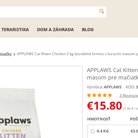
TERARISTIKA
DOM A ZÁHRADA
BLOG
 mačky
APPLAWS Cat Kitten Chicken 2 kg bezobilné krmivo s kuracím mäsom 
APPLAWS Cat Kitten
mäsom pre mačiat
Výrobca:
KÓD:
3
APPLAWS
3 Recenzia
€
15.80
(7.90 € / k
HMOTNOSŤ
POŠ
0.4 KG
€3.