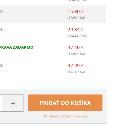
00
15.80 €
(€
7.90
/ KG)
00
29.34 €
(€
12.23
/ KG)
PRAVA ZADARMO
47.40 €
(€
7.90
/ KG)
00
42.99 €
(€
5.73
/ KG)
N
+
PRIDAŤ DO KOŠÍKA
Pridať do zoznamu želaní