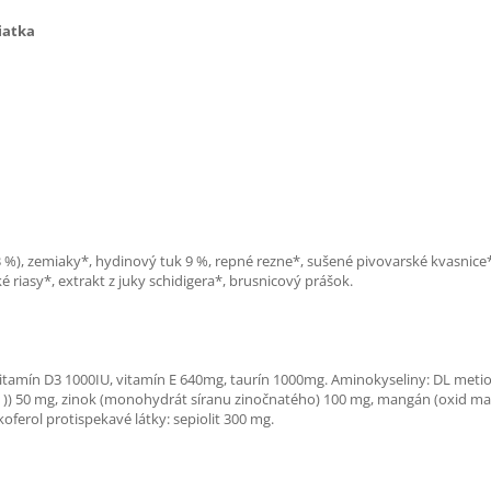
iatka
3 %), zemiaky*, hydinový tuk 9 %, repné rezne*, sušené pivovarské kvasnice
é riasy*, extrakt z juky schidigera*, brusnicový prášok.
vitamín D3 1000IU, vitamín E 640mg, taurín 1000mg. Aminokyseliny: DL metio
|)) 50 mg, zinok (monohydrát síranu zinočnatého) 100 mg, mangán (oxid man
oferol protispekavé látky: sepiolit 300 mg.