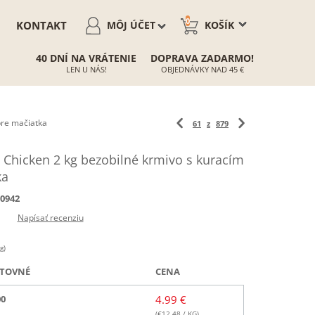
0
KONTAKT
MÔJ ÚČET
KOŠÍK
40 DNÍ NA VRÁTENIE
DOPRAVA ZADARMO!
LEN U NÁS!
OBJEDNÁVKY NAD 45 €
pre mačiatka
61
z
879
 Chicken 2 kg bezobilné krmivo s kuracím
ka
0942
Napísať recenziu
g)
TOVNÉ
CENA
00
4.99 €
(€
12.48
/ KG)