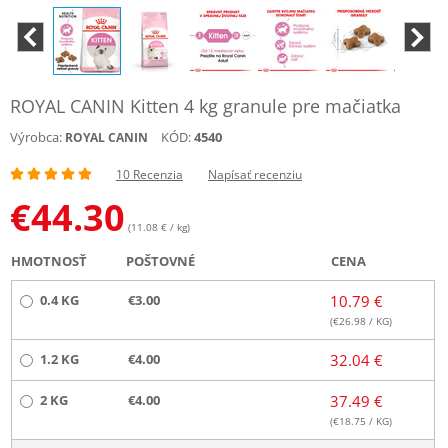
ROYAL CANIN Kitten 4 kg granule pre mačiatka
Výrobca:
KÓD:
4540
ROYAL CANIN
10 Recenzia
Napísať recenziu
€
44.30
(11.08 € / kg)
HMOTNOSŤ
POŠTOVNÉ
CENA
0.4 KG
€3.00
10.79 €
(€
26.98
/ KG)
1.2 KG
€4.00
32.04 €
2 KG
€4.00
37.49 €
(€
18.75
/ KG)