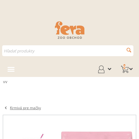
ZOO OBCHOD
0
vv
Krmivá pre mačky