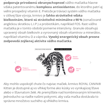
podporuje prirodzenú obranyschopnosť
vášho mačiatka hlavne
vďaka patentovanému
komplexu antioxidantov
, do ktorého patrí aj
veľmi prospešný vitamín E. Pretože je tráviaci systém vášho mačiatka
v citlivej fáze vývoja, krmivo je
ľahko stráviteľné vďaka
bielkovinám, ktoré sú stráviteľné minimálne z 90 %
(označované
anglickou skratkou L.I.P.) a probiotikám, napríklad FOS. Rast vášho
mačiatka je v tomto období pomerne intenzívny. Granule obsahujú
upravený obsah bielkovín a vyrovnaný obsah vitamínov a minerálov,
napríklad vitamínu D a vápnika.
Vysoký energetický obsah presne
zodpovedá zvýšenej aktivite vášho mačiatka
.
Aby mohlo uspokojiť chute čo najviac mačiek, krmivo ROYAL CANIN®
Kitten je dostupné aj vo vlhkej forme ako kúsky vo vynikajúcej šťave
alebo v šťavnatom želé. Ak premýšľate nad kombinovaným kŕmením,
jednoducho sa riaďte našimi pokynmi, aby vaša mačka dostávala to
správne množstvo suchého aj vlhkého krmiva.