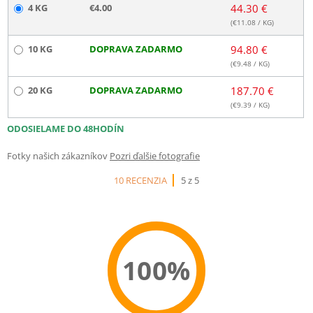
4 KG
€4.00
44.30 €
(€
11.08
/ KG)
10 KG
DOPRAVA ZADARMO
94.80 €
(€
9.48
/ KG)
20 KG
DOPRAVA ZADARMO
187.70 €
(€
9.39
/ KG)
ODOSIELAME DO 48HODÍN
Fotky našich zákazníkov
Pozri ďalšie fotografie
10 RECENZIA
5 z 5
100%