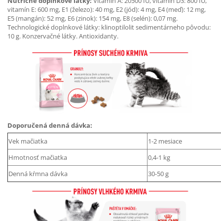
Nutričné doplnkové látky:
Vitamín A: 20500 IU, vitamín D3: 800 IU,
vitamín E: 600 mg, E1 (železo): 40 mg, E2 (jód): 4 mg, E4 (meď): 12 mg,
E5 (mangán): 52 mg, E6 (zinok): 154 mg, E8 (selén): 0,07 mg.
Technologické doplnkové látky: klinoptilolit sedimentárneho pôvodu:
10 g. Konzervačné látky. Antioxidanty.
Doporučená denná dávka:
Vek mačiatka
1-2 mesiace
Hmotnosť mačiatka
0,4-1 kg
Denná kŕmna dávka
30-50 g