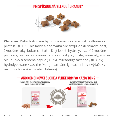
Zloženie:
Dehydratované hydinové mäso, ryža, izolát rastlinného
proteínu (L.I.P. – bielkovina pridávaná pre svoju ľahkú stráviteľnosť),
živočíšne tuky, kukurica, kukuričný lepok, hydrolyzované živočíšne
proteíny, rastlinná vláknina, repné odrezky, rybí olej, minerály, sójový
olej, šupky a semená psyllia (0,5 %), fruktooligosacharidy (0,38 %),
hydrolyzované kvasnice (zdroj mannánoligosacharidov), výťažok z
nechtíka lekárskeho (zdroj luteínu).