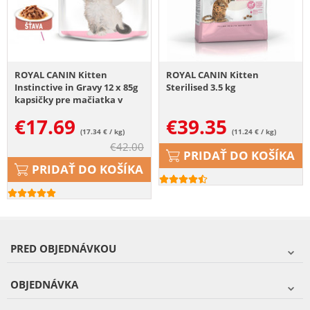
ROYAL CANIN Kitten
ROYAL CANIN Kitten
Instinctive in Gravy 12 x 85g
Sterilised 3.5 kg
kapsičky pre mačiatka v
šťave
€
17.69
€
39.35
(17.34 € / kg)
(11.24 € / kg)
€
42.00
PRIDAŤ DO KOŠÍKA
PRIDAŤ DO KOŠÍKA
PRED OBJEDNÁVKOU
OBJEDNÁVKA