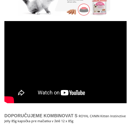
DOPORUČUJEME KOMBINOVAT S
ROYAL CANIN Kitten Instinctive
Jelly 85g kapsička pre mačiatka v želé 12 x 85g