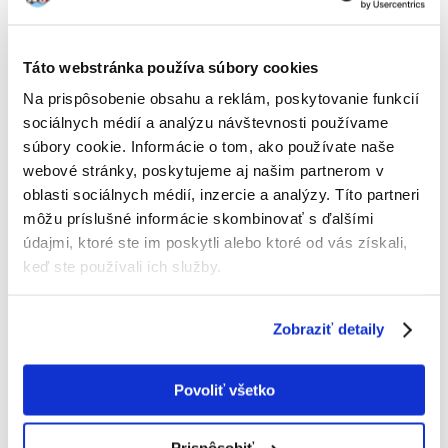
Táto webstránka používa súbory cookies
100%
Na prispôsobenie obsahu a reklám, poskytovanie funkcií
sociálnych médií a analýzu návštevnosti používame
súbory cookie. Informácie o tom, ako používate naše
webové stránky, poskytujeme aj našim partnerom v
100% ZÁKAZNÍCI ODPORÚČAJÚ TENTO PRODUKT
oblasti sociálnych médií, inzercie a analýzy. Títo partneri
NAPÍSAŤ RECENZIU
môžu príslušné informácie skombinovať s ďalšími
Recommend
údajmi, ktoré ste im poskytli alebo ktoré od vás získali,
keď ste používali ich služby.
Popis
Royal Canin British Shorthair Adult je kompletné superprémiové krmivo
Zobraziť detaily
pre dospelé britské krátkosrsté mačky staršie ako 12 mesiacov.
Jej kosti a kĺby sú z dôvodu mohutnej stavby zaguľateného tela
vystavené pravidelnej nadmernej námahe. Vďaka zvýšenému obsahu
taurínu, L-karnitínu, EPA-DHA a antioxidantov navyše krmivo
Povoliť všetko
maximálne posilňuje funkciu srdcového svalu, pretože britské mačky
majú predispozície k ochoreniu srdca. Toto plemeno disponuje
masívnou čeľusťou, takže je granula „Amethyst 12“ špeciálne navrhnutá,