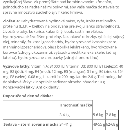
vynikajúcej šťave. Ak premýšľate nad kombinovaným kŕmením,
jednoducho sa riaďte našimi pokynmi, aby vaša mačka dostávala to
správne množstvo suchého aj vlhkého krmiva.
Zloženie
: Dehydratované hydinové mäso, ryža, izolát rastlinného
proteínu (L.I.P. – bielkovina pridávaná pre svoju ľahkú stráviteľnosť),
živočíšne tuky, kukurica, kukuričný lepok, rastlinné vlákna,
hydrolyzované živočíšne proteíny, čakankové odrezky, rybí olej, sójový
olej, minerály, fruktooligosacharidy, hydrolyzované kvasnice (zdroj
mannánoligosacharidov), olej z boráka lekárskeho, hydrolyzované
kôrovce (zdroj glukozamínu), výťažok z nechtíka lekárskeho (zdroj
luteínu), hydrolyzované chrupavky (zdroj chondroitínu).
Vyživové látky:
Vitamín A: 31000 IU, Vitamín D3: 800 IU, E1 (železo): 40
mg, E2 (jód): 4 mg, E4 (meď): 12 mg, E5 (mangán): 51 mg, E6 (zinok): 154
mg, E8 (selén): 0,08 mg, L-karnitín: 200 mg, taurín: 2,6 g. Technologické
doplnkové látky: klinoptilolit sedimentárneho pôvodu: 10 g.
Konzervačné látky. Antioxidanty.
Doporučená denná dávka:
Hmotnosť mačky
3-4 kg
5-6 kg
7-8 kg
Sedavá – sterilizovaná mačka
34-41 g
49-55 g
62-68 g