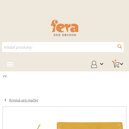
ZOO OBCHOD
0
vv
Krmivá pre mačky