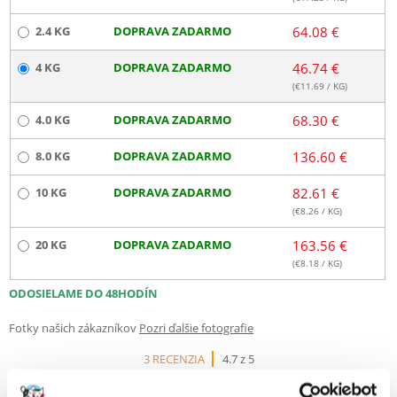
2.4 KG
DOPRAVA ZADARMO
64.08 €
4 KG
DOPRAVA ZADARMO
46.74 €
(€
11.69
/ KG)
4.0 KG
DOPRAVA ZADARMO
68.30 €
8.0 KG
DOPRAVA ZADARMO
136.60 €
10 KG
DOPRAVA ZADARMO
82.61 €
(€
8.26
/ KG)
20 KG
DOPRAVA ZADARMO
163.56 €
(€
8.18
/ KG)
ODOSIELAME DO 48HODÍN
Fotky našich zákazníkov
Pozri ďalšie fotografie
3 RECENZIA
4.7 z 5