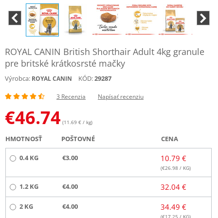
ROYAL CANIN British Shorthair Adult 4kg granule
pre britské krátkosrsté mačky
Výrobca:
KÓD:
29287
ROYAL CANIN
3 Recenzia
Napísať recenziu
€
46.74
(11.69 € / kg)
HMOTNOSŤ
POŠTOVNÉ
CENA
0.4 KG
€3.00
10.79 €
(€
26.98
/ KG)
1.2 KG
€4.00
32.04 €
2 KG
€4.00
34.49 €
(€
17.25
/ KG)