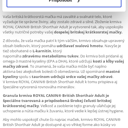
Prispôsobiť
aby uľahčovala uchopenie granúl a podporovala hryzenie aj dentálnu
hygienu.
Vaša britská krátkosrstá mačka má zavalité a svalnaté telo, ktoré
vyžaduje tie správne živiny, aby zostalo zdravé a silné. Zloženie krmiva
ROYAL CANIN® British Shorthair Adult je vytvorené tak, aby uspokojilo
všetky nutričné ​​potreby vašej
dospelej britskej krátkosrstej mačky.
Z dôvodu, že vaša mačka patrí k tým väčším, krmivo obsahuje upravený
obsah bielkovín, ktorý pomáha
udržiavať svalovú hmotu
. Navyše je
tiež obohatené o
L-karnitín
, ktorý
napomáha
zdravému metabolizmu tukov.
Do krmiva boli pridané aj
omega-3 mastné kyseliny (EPA a DHA), ktoré udržujú
kosti a kĺby vašej
mačky zdravé
. To znamená, že vaša mačka môže byť naplno
aktívna bez akejkoľvek bolesti či obmedzenia. Už spomínané
mastné
kyseliny
spolu s
taurínom udržujú srdce vašej mačky zdravé
.
V krmive ROYAL CANIN® British Shorthair Adult k tomu prispieva aj
špeciálne vytvorená rovnováha minerálov.
Granula krmiva ROYAL CANIN® British Shorthair Adult je
špeciálne tvarovaná a prispôsobená širokej čeľusti britskej
krátkosrstej mačky
. Veľkosť a zaoblenie tejto granuly uľahčuje jej
uchopenie a nútia mačku k žuvaniu, ktoré vedie k lepšej ústnej hygiene.
Aby mohlo uspokojiť chute čo najviac mačiek, krmivo ROYAL CANIN®
British Shorthair Adult je dostupné aj vo vlhkej forme ako kúsky vo