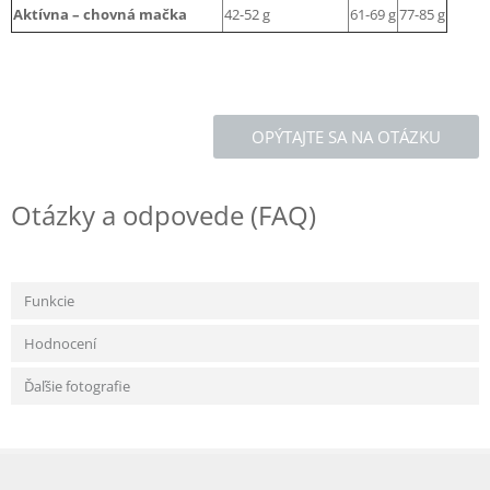
Aktívna – chovná mačka
42-52 g
61-69 g
77-85 g
OPÝTAJTE SA NA OTÁZKU
Otázky a odpovede (FAQ)
Funkcie
Hodnocení
Ďaľšie fotografie