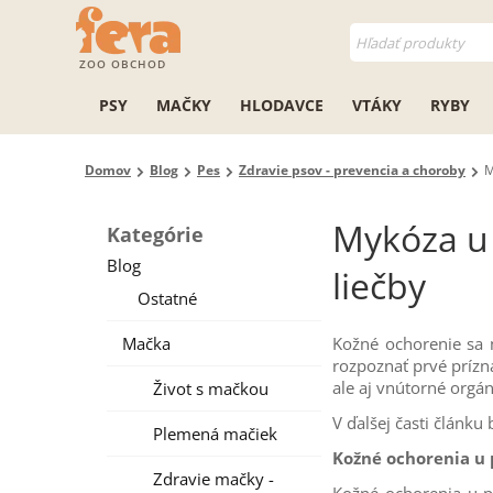
ZOO OBCHOD
PSY
MAČKY
HLODAVCE
VTÁKY
RYBY
Domov
Blog
Pes
Zdravie psov - prevencia a choroby
M
Mykóza u 
Kategórie
Blog
liečby
Ostatné
Mačka
Kožné ochorenie sa 
rozpoznať prvé prízna
ale aj vnútorné orgán
Život s mačkou
V ďalšej časti článku
Plemená mačiek
Kožné ochorenia u p
Zdravie mačky -