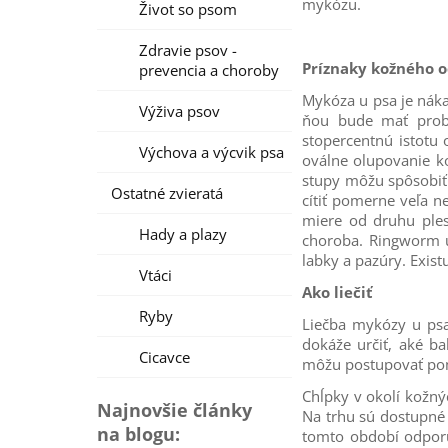
mykózu.
Život so psom
Zdravie psov -
Príznaky kožného o
prevencia a choroby
Mykóza u psa je náka
Výživa psov
ňou bude mať probl
stopercentnú istotu
Výchova a výcvik psa
oválne olupovanie k
stupy môžu spôsobiť
Ostatné zvieratá
cítiť pomerne veľa n
miere od druhu ples
Hady a plazy
choroba. Ringworm u
labky a pazúry. Exist
Vtáci
Ako liečiť
Ryby
Liečba mykózy u psa
dokáže určiť, aké ba
Cicavce
môžu postupovať pome
Chĺpky v okolí kožnýc
Najnovšie články
Na trhu sú dostupné 
na blogu:
tomto období odporú