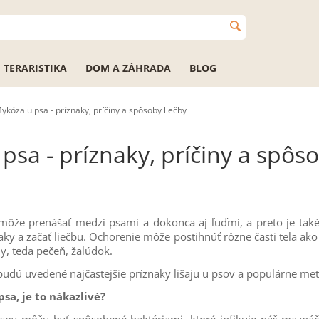
TERARISTIKA
DOM A ZÁHRADA
BLOG
ykóza u psa - príznaky, príčiny a spôsoby liečby
psa - príznaky, príčiny a spôs
môže prenášať medzi psami a dokonca aj ľuďmi, a preto je také 
ky a začať liečbu. Ochorenie môže postihnúť rôzne časti tela ako s
y, teda pečeň, žalúdok.
 budú uvedené najčastejšie príznaky lišaju u psov a populárne met
sa, je to nákazlivé?