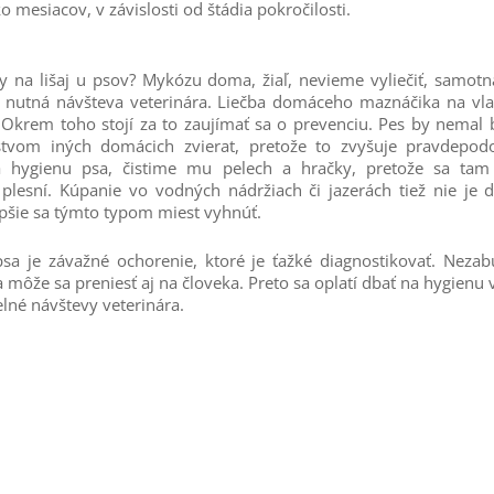
o mesiacov, v závislosti od štádia pokročilosti.
y na lišaj u psov? Mykózu doma, žiaľ, nevieme vyliečiť, samotn
 je nutná návšteva veterinára. Liečba domáceho maznáčika na vl
 Okrem toho stojí za to zaujímať sa o prevenciu. Pes by nemal 
stvom iných domácich zvierat, pretože to zvyšuje pravdepod
hygienu psa, čistime mu pelech a hračky, pretože sa tam
 plesní. Kúpanie vo vodných nádržiach či jazerách tiež nie je 
pšie sa týmto typom miest vyhnúť.
sa je závažné ochorenie, ktoré je ťažké diagnostikovať. Nezabú
 môže sa preniesť aj na človeka. Preto sa oplatí dbať na hygienu 
lné návštevy veterinára.