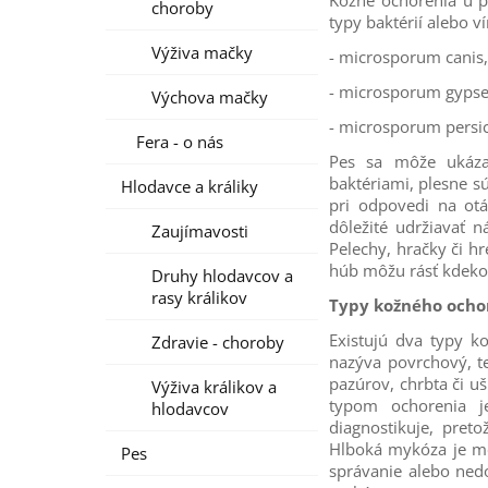
Kožné ochorenia u p
choroby
typy baktérií alebo 
Výživa mačky
- microsporum canis,
- microsporum gyps
Výchova mačky
- microsporum persic
Fera - o nás
Pes sa môže ukázať
baktériami, plesne s
Hlodavce a králiky
pri odpovedi na ot
dôležité udržiavať n
Zaujímavosti
Pelechy, hračky či h
húb môžu rásť kdekoľ
Druhy hlodavcov a
rasy králikov
Typy kožného ocho
Existujú dva typy k
Zdravie - choroby
nazýva povrchový, t
pazúrov, chrbta či u
Výživa králikov a
typom ochorenia j
hlodavcov
diagnostikuje, pret
Hlboká mykóza je men
Pes
správanie alebo nedo