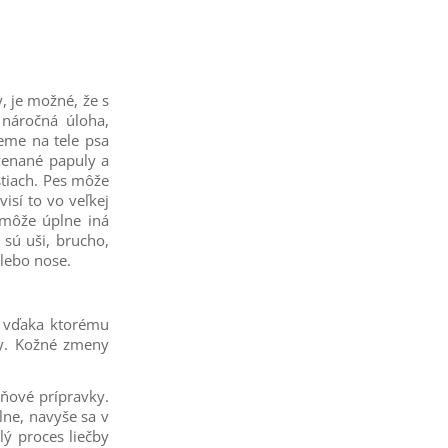
, je možné, že s
náročná úloha,
eme na tele psa
venané papuly a
tiach. Pes môže
isí to vo veľkej
 môže úplne iná
sú uši, brucho,
alebo nose.
, vďaka ktorému
čby. Kožné zmeny
sňové prípravky.
lne, navyše sa v
ý proces liečby