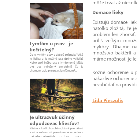
môže trvať až niekoľk
Domáce lieky
Existujú domáce liek
natoľko zložitá, že
problém len zhoršiť.
príliš veľkým množ
Lymfóm u psov - je
mykózy. Dbajme na 
liečiteľný?
množstvo baktérií a
Čo je lymfóm psov a aké sú príznaky? Aká
máme možnosť, je le
je liečba a je možné psa úplne vyliečiť?
Koľko stojí liečba psa s lymfómom? Môže
byť pes vyliečený steroidmi? Čo je
chemoterapia pre psa s lymfómom?...
Kožné ochorenie u p
nákazlivé ochorenie a
nezabúdať na pravide
Lida Pieczulis
Je ultrazvuk účinný
odpudzovač kliešťov?
Kliešte – kvôli chorobám, ktoré prenášajú
– sú v súčasnosti považované za jeden z
najnebezpečnejších druhov hmyzu.