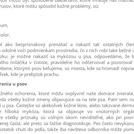
sov môžu byť spôsobené baktériami, ktoré infikuje náš maznáči
vírusov, ktoré môžu spôsobiť kožné problémy, sú:
eum,
olor.
 ako bezpríznakový prenášač a nakaziť tak ostatných čle
ú odolné voči podmienkam prostredia, čo z nich robí také bežné 
ázku: je možné nakaziť sa mykózou u psa, odpovedáme, že bo
ášho miláčika v čistote, pravidelne ho odčervovať a pozorovať
rebene, ktorými psov kefujeme, sú miesta, kde sa hromadí najviac
vek, kde je prebytok prachu.
renia u psov
ožného ochorenia, ktoré môžu ovplyvniť naše domáce zvieratá.
eda všetky kožné zmeny objavujúce sa na tele psa. Patrí sem n
ší u psa. Častejšie sú akékoľvek kožné lézie, alebo takzvané der
e hlboká mykóza, ktorá sa objavuje vo vnútorných orgá
ože všetky príznaky sú voľným okom neviditeľné, ako pri pov
ej častá, ale preto sa ťažšie diagnostikuje. Pes často nevykazu
statok chuti do jedla, takže iba návšteva odborníka môže pomô