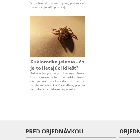
Spôsobov, ako s nimi bojovať, je stále viac
– medzi najnovšie patria aj...
Kuklorodka jelenia - čo
je to lietajúci kliešť?
Kuklorodka jelenia je obťažujúci hmyz,
ktorý dokáže robiť prechádzky lesom
nepríjemnou spoločnosťou. Ľudia ho
familiárne volajú kliešť s krídlami, pretože
sa podobá na tohto nebezpečného...
PRED OBJEDNÁVKOU
OBJED