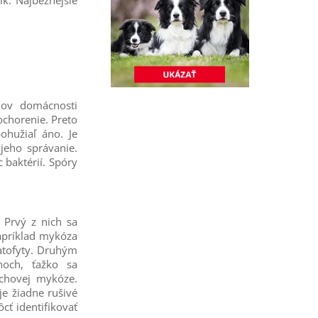
k. Najbežnejšie
nov domácnosti
ochorenie. Preto
hužiaľ áno. Je
 jeho správanie.
 baktérií. Spóry
 Prvý z nich sa
apríklad mykóza
matofyty. Druhým
noch, ťažko sa
rchovej mykóze.
je žiadne rušivé
cť identifikovať