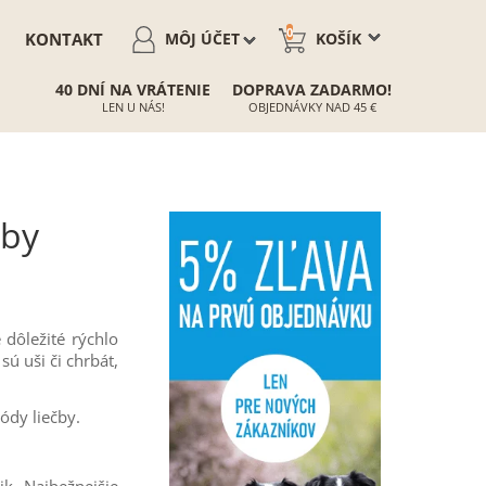
0
KONTAKT
MÔJ ÚČET
KOŠÍK
40 DNÍ NA VRÁTENIE
DOPRAVA ZADARMO!
LEN U NÁS!
OBJEDNÁVKY NAD 45 €
oby
dôležité rýchlo
ú uši či chrbát,
ódy liečby.