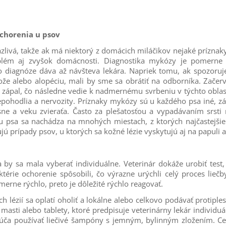
chorenia u psov
zlivá, takže ak má niektorý z domácich miláčikov nejaké príznaky
ém aj zvyšok domácnosti. Diagnostika mykózy je pomerne 
 o diagnóze dáva až návšteva lekára. Napriek tomu, ak spozoruj
ože alebo alopéciu, mali by sme sa obrátiť na odborníka. Začer
 zápal, čo následne vedie k nadmernému svrbeniu v týchto oblas
epohodlia a nervozity. Príznaky mykózy sú u každého psa iné, záv
ne a veku zvieraťa. Často za plešatosťou a vypadávaním srsti
 psa sa nachádza na mnohých miestach, z ktorých najčastejšie 
ujú prípady psov, u ktorých sa kožné lézie vyskytujú aj na papuli 
 by sa mala vyberať individuálne. Veterinár dokáže urobiť test
ktérie ochorenie spôsobili, čo výrazne urýchli celý proces lie
rne rýchlo, preto je dôležité rýchlo reagovať.
h lézií sa oplatí oholiť a lokálne alebo celkovo podávať protiple
masti alebo tablety, ktoré predpisuje veterinárny lekár individuá
ča používať liečivé šampóny s jemným, bylinným zložením. Cel