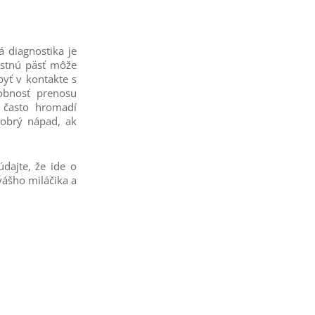
á diagnostika je
astnú päsť môže
byť v kontakte s
obnosť prenosu
 často hromadí
dobrý nápad, ak
dajte, že ide o
vášho miláčika a