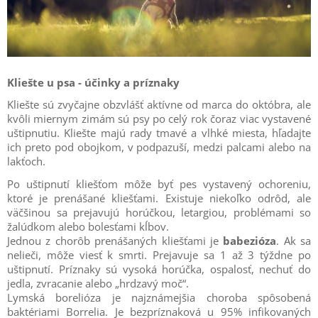
Kliešte u psa - účinky a príznaky
Kliešte sú zvyčajne obzvlášť aktívne od marca do októbra, ale
kvôli miernym zimám sú psy po celý rok čoraz viac vystavené
uštipnutiu. Kliešte majú rady tmavé a vlhké miesta, hľadajte
ich preto pod obojkom, v podpazuší, medzi palcami alebo na
lakťoch.
Po uštipnutí kliešťom môže byť pes vystavený ochoreniu,
ktoré je prenášané kliešťami. Existuje niekoľko odrôd, ale
väčšinou sa prejavujú horúčkou, letargiou, problémami so
žalúdkom alebo bolesťami kĺbov.
Jednou z chorôb prenášaných kliešťami je
babezióza
. Ak sa
nelieči, môže viesť k smrti. Prejavuje sa 1 až 3 týždne po
uštipnutí. Príznaky sú vysoká horúčka, ospalosť, nechuť do
jedla, zvracanie alebo „hrdzavý moč“.
Lymská borelióza je najznámejšia choroba spôsobená
baktériami Borrelia. Je bezpríznaková u 95% infikovaných