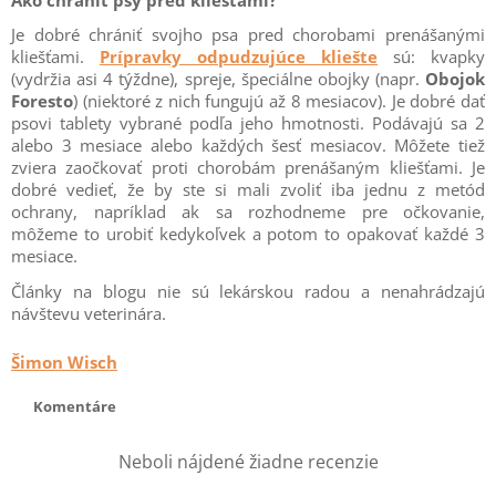
Ako chrániť psy pred kliešťami?
Je dobré chrániť svojho psa pred chorobami prenášanými
kliešťami.
Prípravky odpudzujúce kliešte
sú: kvapky
(vydržia asi 4 týždne), spreje, špeciálne obojky (napr.
Obojok
Foresto
) (niektoré z nich fungujú až 8 mesiacov). Je dobré dať
psovi tablety vybrané podľa jeho hmotnosti. Podávajú sa 2
alebo 3 mesiace alebo každých šesť mesiacov. Môžete tiež
zviera zaočkovať proti chorobám prenášaným kliešťami. Je
dobré vedieť, že by ste si mali zvoliť iba jednu z metód
ochrany, napríklad ak sa rozhodneme pre očkovanie,
môžeme to urobiť kedykoľvek a potom to opakovať každé 3
mesiace.
Články na blogu nie sú lekárskou radou a nenahrádzajú
návštevu veterinára.
Šimon Wisch
Komentáre
Neboli nájdené žiadne recenzie