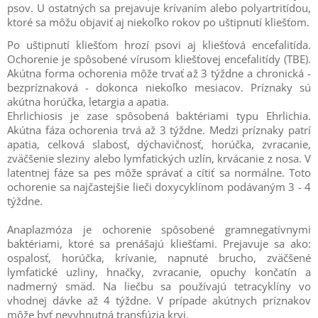
psov. U ostatných sa prejavuje krívaním alebo polyartritídou,
ktoré sa môžu objaviť aj niekoľko rokov po uštipnutí kliešťom.
Po uštipnutí kliešťom hrozí psovi aj kliešťová encefalitída.
Ochorenie je spôsobené vírusom kliešťovej encefalitídy (TBE).
Akútna forma ochorenia môže trvať až 3 týždne a chronická -
bezpríznaková - dokonca niekoľko mesiacov. Príznaky sú
akútna horúčka, letargia a apatia.
Ehrlichiosis je zase spôsobená baktériami typu Ehrlichia.
Akútna fáza ochorenia trvá až 3 týždne. Medzi príznaky patrí
apatia, celková slabosť, dýchavičnosť, horúčka, zvracanie,
zväčšenie sleziny alebo lymfatických uzlín, krvácanie z nosa. V
latentnej fáze sa pes môže správať a cítiť sa normálne. Toto
ochorenie sa najčastejšie lieči doxycyklínom podávaným 3 - 4
týždne.
Anaplazmóza je ochorenie spôsobené gramnegatívnymi
baktériami, ktoré sa prenášajú kliešťami. Prejavuje sa ako:
ospalosť, horúčka, krívanie, napnuté brucho, zväčšené
lymfatické uzliny, hnačky, zvracanie, opuchy končatín a
nadmerný smäd. Na liečbu sa používajú tetracyklíny vo
vhodnej dávke až 4 týždne. V prípade akútnych príznakov
môže byť nevyhnutná transfúzia krvi.