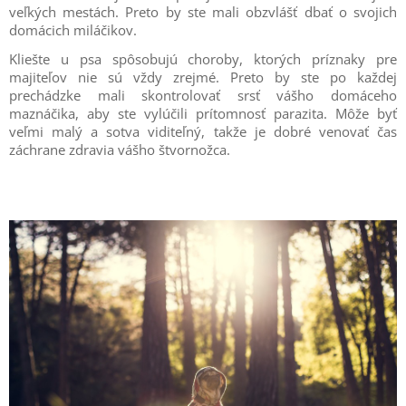
veľkých mestách. Preto by ste mali obzvlášť dbať o svojich
domácich miláčikov.
Kliešte u psa spôsobujú choroby, ktorých príznaky pre
majiteľov nie sú vždy zrejmé. Preto by ste po každej
prechádzke mali skontrolovať srsť vášho domáceho
maznáčika, aby ste vylúčili prítomnosť parazita. Môže byť
veľmi malý a sotva viditeľný, takže je dobré venovať čas
záchrane zdravia vášho štvornožca.