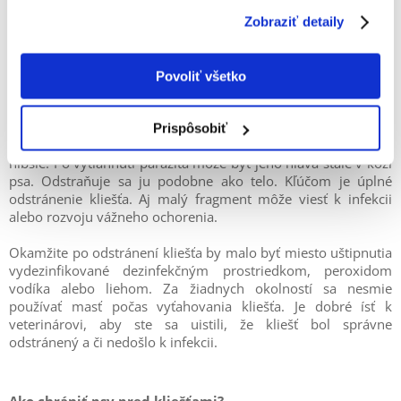
Ako odstrániť psovi kliešťa?
Zobraziť detaily
Základným pravidlom, keď má pes kliešťa, je čo najrýchlejšie
vytiahnutie parazita. Odstráni sa rovnakým spôsobom ako
Povoliť všetko
ľuďom, to znamená, že by sa mal vytiahnuť pinzetou a
pevným pohybom. Z dôvodu vysokého rizika rozdrvenia
kliešťov sa odporúčajú tiež háčiky alebo očká. Pinzetu na tele
Prispôsobiť
zvieraťa nemôžete stláčať, pretože kliešť sa môže zaboriť ešte
hlbšie. Po vytiahnutí parazita môže byť jeho hlava stále v koži
psa. Odstraňuje sa ju podobne ako telo. Kľúčom je úplné
odstránenie kliešťa. Aj malý fragment môže viesť k infekcii
alebo rozvoju vážneho ochorenia.
Okamžite po odstránení kliešťa by malo byť miesto uštipnutia
vydezinfikované dezinfekčným prostriedkom, peroxidom
vodíka alebo liehom. Za žiadnych okolností sa nesmie
používať masť počas vyťahovania kliešťa. Je dobré ísť k
veterinárovi, aby ste sa uistili, že kliešť bol správne
odstránený a či nedošlo k infekcii.