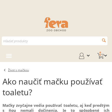
ZOO OBCHOD
0
Život s mačkou
Ako naučiť mačku používať
toaletu?
Mačky zvyčajne vedia používať toaletu, aj keď predtým
s ňou nemali dočinenia. Je to spôsobené ich