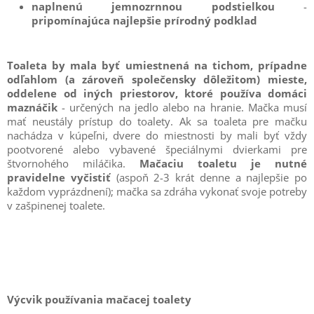
naplnenú jemnozrnnou podstielkou
-
pripomínajúca najlepšie prírodný podklad
Toaleta by mala byť umiestnená na tichom, prípadne
odľahlom (a zároveň společensky dôležitom) mieste,
oddelene od iných priestorov, ktoré používa domáci
maznáčik
- určených na jedlo alebo na hranie.
Mačka musí
mať neustály prístup do toalety. Ak sa toaleta pre mačku
nachádza v kúpeľni, dvere do miestnosti by mali byť vždy
pootvorené alebo vybavené špeciálnymi dvierkami pre
štvornohého miláčika.
Mačaciu toaletu je nutné
pravidelne vyčistiť
(aspoň 2-3 krát denne a najlepšie po
každom vyprázdnení); mačka sa zdráha vykonať svoje potreby
v zašpinenej toalete.
Výcvik používania mačacej toalety