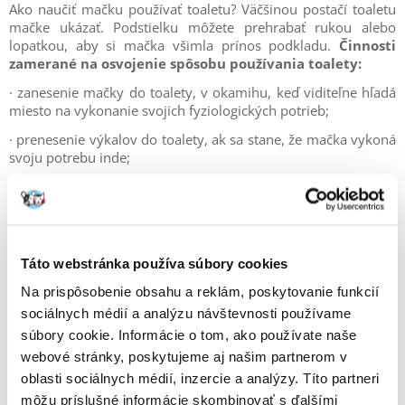
Ako naučiť mačku používať toaletu? Väčšinou postačí toaletu
mačke ukázať. Podstielku môžete prehrabať rukou alebo
lopatkou, aby si mačka všimla prínos podkladu.
Činnosti
zamerané na osvojenie spôsobu používania toalety:
· zanesenie mačky do toalety, v okamihu, keď viditeľne hľadá
miesto na vykonanie svojich fyziologických potrieb;
· prenesenie výkalov do toalety, ak sa stane, že mačka vykoná
svoju potrebu inde;
· umiestnenie na miesto, ktoré si mačka zvolila ako svoju
toaletu, a postupné presúvanie toalety na požadované miesto;
·
starostlivé odstránenie zápachu od výkalov z nežiaducich
miest, aby mačka už nechcela používať dané miesto (môžete
Táto webstránka používa súbory cookies
ich navyše nastriekať repelentom, ba dokonca zablokovať
zvieraťu prístup);
Na prispôsobenie obsahu a reklám, poskytovanie funkcií
sociálnych médií a analýzu návštevnosti používame
·
odmena pre maznáčika (napr.
maškrta
), keď vykoná
potrebu na vopred vyznačenom mieste.
súbory cookie. Informácie o tom, ako používate naše
webové stránky, poskytujeme aj našim partnerom v
oblasti sociálnych médií, inzercie a analýzy. Títo partneri
môžu príslušné informácie skombinovať s ďalšími