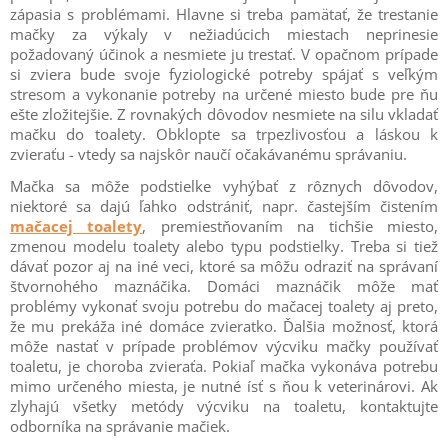
zápasia s problémami. Hlavne si treba pamätať, že trestanie
mačky za výkaly v nežiadúcich miestach neprinesie
požadovaný účinok a nesmiete ju trestať. V opačnom prípade
si zviera bude svoje fyziologické potreby spájať s veľkým
stresom a vykonanie potreby na určené miesto bude pre ňu
ešte zložitejšie. Z rovnakých dôvodov nesmiete na silu vkladať
mačku do toalety. Obklopte sa trpezlivosťou a láskou k
zvieraťu - vtedy sa najskôr naučí očakávanému správaniu.
Mačka sa môže podstielke vyhýbať z rôznych dôvodov,
niektoré sa dajú ľahko odstrániť, napr. častejším čistením
mačacej toalety
, premiestňovaním na tichšie miesto,
zmenou modelu toalety alebo typu podstielky. Treba si tiež
dávať pozor aj na iné veci, ktoré sa môžu odraziť na správaní
štvornohého maznáčika. Domáci maznáčik môže mať
problémy vykonať svoju potrebu do mačacej toalety aj preto,
že mu prekáža iné domáce zvieratko. Ďalšia možnosť, ktorá
môže nastať v prípade problémov výcviku mačky používať
toaletu, je choroba zvieraťa. Pokiaľ mačka vykonáva potrebu
mimo určeného miesta, je nutné ísť s ňou k veterinárovi. Ak
zlyhajú všetky metódy výcviku na toaletu, kontaktujte
odborníka na správanie mačiek.