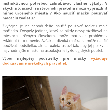
inštinktívnou potrebou zahrabávať vlastné výkaly. V
akých situáciách sa štvornohí priatelia môžu vyprázdniť
mimo určeného miesta ? Ako naučiť mačku používať
mačaciu toaletu?
Zvyčajne je najjednoduchšie naučiť používať toaletu malé
mačiatko. Dospelý jedinec, ktorý sa nikdy nevyprázdňoval na
miestach určených človekom, môže mať viac problémov
zvládnuť toto umenie. Avšak aj divoká mačka sa môže naučiť
používať podstielku, ak sa toaleta ustaví tak, aby jej poskytla
najvhodnejšie miesto na uspokojenie fyziologických potrieb.
Výber
najlepšej podstielky pre mačky
vyžaduje
dodržiavanie niekoľkých pravidiel.