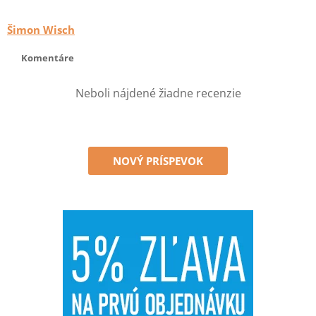
Šimon Wisch
Komentáre
Neboli nájdené žiadne recenzie
NOVÝ PRÍSPEVOK