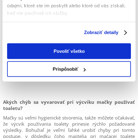
údajmi, ktoré ste im poskytli alebo ktoré od vás získali,
keď ste používali ich služby.
Zobraziť detaily
Povoliť všetko
Prispôsobiť
Akých chýb sa vyvarovať pri výcviku mačky používať
toaletu?
Mačky sú veľmi hygienické stvorenia, takže môžete očakávať,
že výcvik používania toalety prinesie rýchlo požadované
výsledky. Bohužiaľ je veľmi ľahké urobiť chyby pri tomto
postupe, v dôsledku čoho majitelia pri mačacej toalete