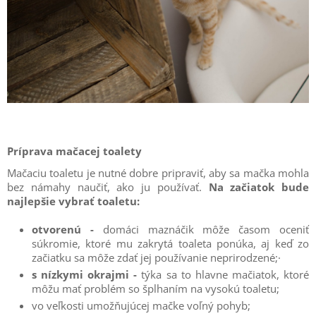
Príprava mačacej toalety
Mačaciu toaletu je nutné dobre pripraviť, aby sa mačka mohla
bez námahy naučiť, ako ju používať.
Na začiatok bude
najlepšie vybrať toaletu:
otvorenú -
domáci maznáčik môže časom oceniť
súkromie, ktoré mu zakrytá toaleta ponúka, aj keď zo
začiatku sa môže zdať jej používanie neprirodzené;
·
s nízkymi okrajmi -
týka sa to hlavne mačiatok, ktoré
môžu mať problém so šplhaním na vysokú toaletu;
vo veľkosti umožňujúcej mačke voľný pohyb;