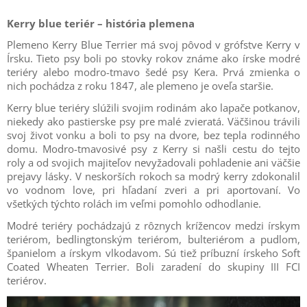
Kerry blue teriér – história plemena
Plemeno Kerry Blue Terrier má svoj pôvod v grófstve Kerry v
Írsku. Tieto psy boli po stovky rokov známe ako írske modré
teriéry alebo modro-tmavo šedé psy Kera. Prvá zmienka o
nich pochádza z roku 1847, ale plemeno je oveľa staršie.
Kerry blue teriéry slúžili svojim rodinám ako lapače potkanov,
niekedy ako pastierske psy pre malé zvieratá. Väčšinou trávili
svoj život vonku a boli to psy na dvore, bez tepla rodinného
domu. Modro-tmavosivé psy z Kerry si našli cestu do tejto
roly a od svojich majiteľov nevyžadovali pohladenie ani väčšie
prejavy lásky. V neskorších rokoch sa modrý kerry zdokonalil
vo vodnom love, pri hľadaní zveri a pri aportovaní. Vo
všetkých týchto rolách im veľmi pomohlo odhodlanie.
Modré teriéry pochádzajú z rôznych krížencov medzi írskym
teriérom, bedlingtonským teriérom, bulteriérom a pudlom,
španielom a írskym vlkodavom. Sú tiež príbuzní írskeho Soft
Coated Wheaten Terrier. Boli zaradení do skupiny III FCI
teriérov.