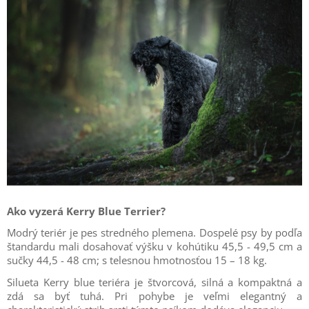
Ako vyzerá Kerry Blue Terrier?
Modrý teriér je pes stredného plemena. Dospelé psy by podľa
štandardu mali dosahovať výšku v kohútiku 45,5 - 49,5 cm a
sučky 44,5 - 48 cm; s telesnou hmotnosťou 15 – 18 kg.
Silueta Kerry blue teriéra je štvorcová, silná a kompaktná a
zdá sa byť tuhá. Pri pohybe je veľmi elegantný a