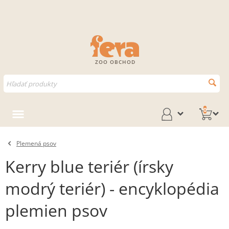
ZOO OBCHOD
0
Plemená psov
Kerry blue teriér (írsky
modrý teriér) - encyklopédia
plemien psov