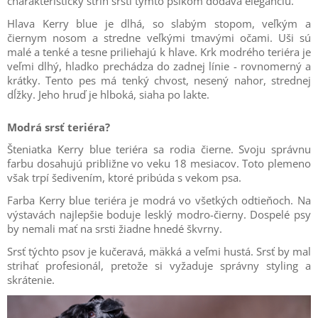
charakteristický strih srsti týmto psíkom dodáva eleganciu.
Hlava Kerry blue je dlhá, so slabým stopom, veľkým a
čiernym nosom a stredne veľkými tmavými očami. Uši sú
malé a tenké a tesne priliehajú k hlave. Krk modrého teriéra je
veľmi dlhý, hladko prechádza do zadnej línie - rovnomerný a
krátky. Tento pes má tenký chvost, nesený nahor, strednej
dĺžky. Jeho hruď je hlboká, siaha po lakte.
Modrá srsť teriéra?
Šteniatka Kerry blue teriéra sa rodia čierne. Svoju správnu
farbu dosahujú približne vo veku 18 mesiacov. Toto plemeno
však trpí šedivením, ktoré pribúda s vekom psa.
Farba Kerry blue teriéra je modrá vo všetkých odtieňoch. Na
výstavách najlepšie boduje lesklý modro-čierny. Dospelé psy
by nemali mať na srsti žiadne hnedé škvrny.
Srsť týchto psov je kučeravá, mäkká a veľmi hustá. Srsť by mal
strihať profesionál, pretože si vyžaduje správny styling a
skrátenie.