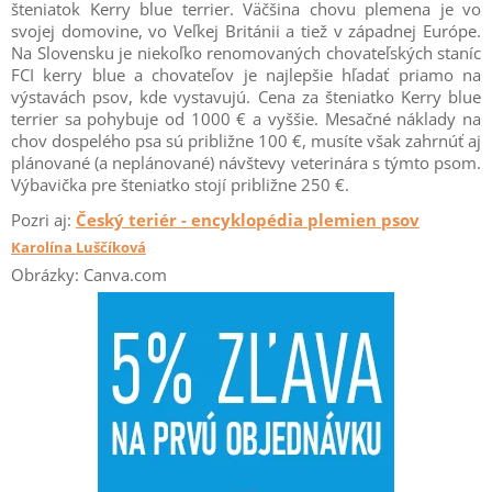
šteniatok Kerry blue terrier. Väčšina chovu plemena je vo
svojej domovine, vo Veľkej Británii a tiež v západnej Európe.
Na Slovensku je niekoľko renomovaných chovateľských staníc
FCI kerry blue a chovateľov je najlepšie hľadať priamo na
výstavách psov, kde vystavujú. Cena za šteniatko Kerry blue
terrier sa pohybuje od 1000 € a vyššie. Mesačné náklady na
chov dospelého psa sú približne 100 €, musíte však zahrnúť aj
plánované (a neplánované) návštevy veterinára s týmto psom.
Výbavička pre šteniatko stojí približne 250 €.
Pozri aj:
Český teriér - encyklopédia plemien psov
Karolína Luščíková
Obrázky: Canva.com