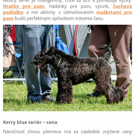
Hračky pre psov
, hádanky pre psov, výcvik,
čuchové
podložky
a iné aktivity s odmeňovaním
maškrtami pre
psov
budú perfektným spôsobom trávenia času.
Kerry blue teriér – cena
Náročnosť chovu plemena má za následok zvýšené ceny