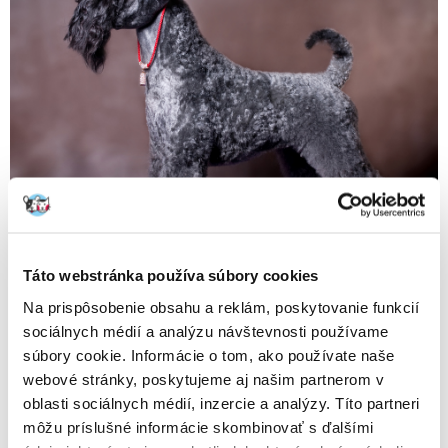
Táto webstránka používa súbory cookies
Kerry blue teriér – choroby a predispozície
Na prispôsobenie obsahu a reklám, poskytovanie funkcií
Modré teriéry sú napriek širokému genetickému fondu
sociálnych médií a analýzu návštevnosti používame
relatívne náchylné na choroby a majú zvýšenú predispozíciu
súbory cookie. Informácie o tom, ako používate naše
na niektoré choroby. Najväčšou hrozbou, ktorej chovatelia pri
webové stránky, poskytujeme aj našim partnerom v
svojej chovateľskej práci čelia, je ataxia a abiotropia, teda
degenerácia nervového systému a mozočka, ktorá je u týchto
oblasti sociálnych médií, inzercie a analýzy. Títo partneri
psov pomerne bežná. Aby sa zabránilo vniknutiu týchto
môžu príslušné informácie skombinovať s ďalšími
autozomálnych recesívnych génov, je potrebné udržiavať línie