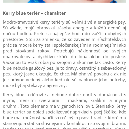
Kerry blue teriér – charakter
Modro-tmavosivé kerry teriéry sú veľmi živé a energické psy.
Sú všade, majú obrovskú zásobu energie v každú dennú aj
nočnú hodinu. Preto sa najlepšie hodia do väčších obytných
priestorov. Stojí za zmienku, že so zavedením šľachtiteľských
prác sa modré kerry stali spoločenskejšími a rodinnejšími ako
pred stovkami rokov. Potrebujú náklonnosť od svojich
opatrovateľov a dychtivo skáču do lona alebo do postele.
Väčšinou to však robia po svojom a skôr nie tak často. Kerry
blue nebude gaučový pes. Je to dravý, ostražitý a sebavedomý
pes, ktorý jasne ukazuje, čo chce. Má ohnivú povahu a ak nie
je správne vedený alebo keď nie sú naplnené jeho potreby,
môže byť aj štekavý a agresívny.
Kerry blue teriérovi sa nebude dobre dariť v domácnosti s
inými, menšími zvieratami – mačkami, králikmi a inými
druhmi. Toto plemeno má v génoch ich loviť. Šteniatko Kerry
blue terrier sa oplatí socializovať napríklad v psej škôlke, kde
bude mať možnosť naučiť sa reč iných psov, hranice, ktoré mu
stanovujú a stať sa slušnejším v kontaktoch so svojimi bratmi.
Modrý teriér je inteligentný, chce sa učiť a potrebuje výzvy.