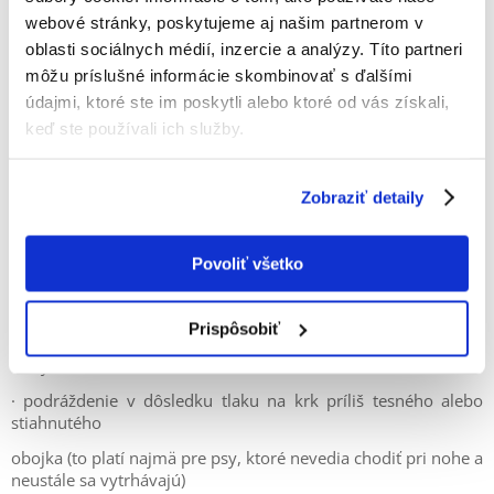
Kotercový kašeľ
alebo iné chronické choroby. Patria sem
webové stránky, poskytujeme aj našim partnerom v
zlyhanie srdca, rakovinové nádory dýchacieho systému
oblasti sociálnych médií, inzercie a analýzy. Títo partneri
(vrátane metastatických nádorov) a ochorenia prínosových
môžu príslušné informácie skombinovať s ďalšími
dutín a zubov.
údajmi, ktoré ste im poskytli alebo ktoré od vás získali,
keď ste používali ich služby.
Zobraziť detaily
Čo môže okrem choroby spôsobiť, že pes začne kašlať?
Kašeľ psa môže byť vyvolaný mnohými faktormi, ktoré s
ochorením nesúvisia. Patria sem:
Povoliť všetko
· opuch hrtana spôsobený dlhotrvajúcim štekaním alebo
Prispôsobiť
bodnutím osy či
včely;
· podráždenie v dôsledku tlaku na krk príliš tesného alebo
stiahnutého
obojka (to platí najmä pre psy, ktoré nevedia chodiť pri nohe a
neustále sa vytrhávajú)