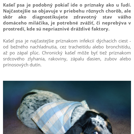
Kašeľ psa je podobný pokiaľ ide o príznaky ako u ľudí.
Najčastejšie sa objavuje v priebehu rôznych chorôb, ale
skôr ako diagnostikujete zdravotný stav vášho
domáceho miláčika, je potrebné zvážiť, či neprebýva v
prostredí, kde sú nepriaznivé dráždivé faktory.
Kašeľ psa je najčastejšie príznakom infekcií dýchacích ciest -
od bežného nachladnutia, cez tracheitídu alebo bronchitídu,
až po zápal pľúc. Chronický kašeľ môže byť tiež príznakom
srdcového zlyhania, rakoviny, zápalu ďasien, zubov alebo
prínosových dutín.