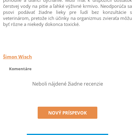
pohodlie a uľahčí dýchanie. Musí mať k dispozícii dostatok
čerstvej vody na pitie a ľahké výživné krmivo. Neodporúča sa
psovi podávať žiadne lieky pre ľudí bez konzultácie s
veterinárom, pretože ich účinky na organizmus zvieraťa môžu
byť rôzne a niekedy dokonca toxické.
Šimon Wisch
Komentáre
Neboli nájdené žiadne recenzie
NOVÝ PRÍSPEVOK