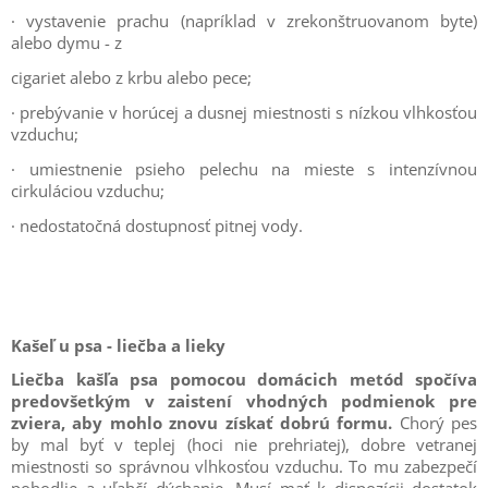
· vystavenie prachu (napríklad v zrekonštruovanom byte)
alebo dymu - z
cigariet alebo z krbu alebo pece;
· prebývanie v horúcej a dusnej miestnosti s nízkou vlhkosťou
vzduchu;
· umiestnenie psieho pelechu na mieste s intenzívnou
cirkuláciou vzduchu;
· nedostatočná dostupnosť pitnej vody.
Kašeľ u psa - liečba a lieky
Liečba kašľa psa pomocou domácich metód spočíva
predovšetkým v zaistení vhodných podmienok pre
zviera, aby mohlo znovu získať dobrú formu.
Chorý pes
by mal byť v teplej (hoci nie prehriatej), dobre vetranej
miestnosti so správnou vlhkosťou vzduchu. To mu zabezpečí