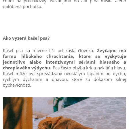
chodí na prechádzky. Nezaujíma ho ani plná miska alebo
obľúbená pochúťka.
Ako vyzerá kašeľ psa?
Kašeľ psa sa mierne líši od kašľa človeka.
Zvyčajne má
formu hlbokého chrochtania, ktoré sa vyskytuje
jednotlivo alebo intenzívnymi sériami hlasného a
chrapľavého výdychu.
Pes často ohýba krk a nakláňa hlavu.
Kašeľ môže byť sprevádzaný neustálym lapaním po dychu,
rýchlym dýchaním a únavou, ktoré sú dôkazom silnej
dýchavičnosti.