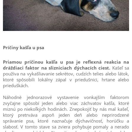
Príčiny kašľa u psa
Priamou príčinou kašľa u psa je reflexná reakcia na
dráždiaci faktor na slizniciach dýchacích ciest.
Kašeľ sa
používa na vykašliavanie sekrétov, cudzích telies alebo látok,
ktoré spôsobili lokálny zápal v priedušnici, hrtane alebo
prieduškách.
Náhodné jednorazové vystavenie vonkajším faktorom
zvyčajne spôsobí jeden alebo viac záchvatov kašľa, ktoré
miznú po niekoľkých hodinách. Znepokojiť by nás mal kašeľ,
ktorý pretrváva aspoň jeden deň alebo neprirodzené
správanie psa, ktoré naznačuje dýchavičnosť, horúčku a
slabosť. V tomto stave sa zviera pohybuje pomaly a nerado