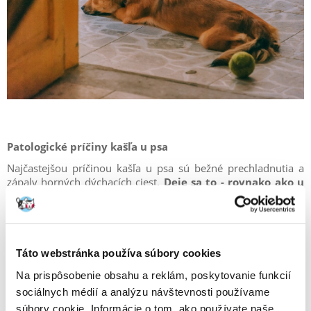
Patologické príčiny kašľa u psa
Najčastejšou príčinou kašľa u psa sú bežné prechladnutia a
zápaly horných dýchacích ciest.
Deje sa to - rovnako ako u
ľudí - v prípade premoknutia a prechladnutia tela, čo
umožňuje množenie patogénnych mikroorganizmov.
Ochorenie je vtedy zvyčajne mierne a nevyžaduje si žiadne
špeciálne ošetrenie.
Táto webstránka používa súbory cookies
V prípade chronického alebo intenzívneho a dusivého
Na prispôsobenie obsahu a reklám, poskytovanie funkcií
kašľa spojeného s horúčkou alebo zhoršením celkového
sociálnych médií a analýzu návštevnosti používame
stavu zvieraťa kontaktujte svojho veterinára.
Môže
vylúčiť tracheitídu, bronchitídu, zápal pľúc alebo psinu
súbory cookie. Informácie o tom, ako používate naše