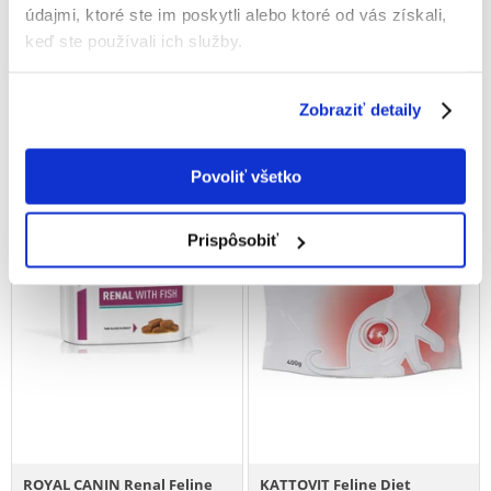
údajmi, ktoré ste im poskytli alebo ktoré od vás získali,
€
16.32
€
3.39
keď ste používali ich služby.
(16.00 € / kg)
(16.95 € / kg)
PRIDAŤ DO KOŠÍKA
PRIDAŤ DO KOŠÍKA
Zobraziť detaily
Povoliť všetko
Prispôsobiť
ROYAL CANIN Renal Feline
KATTOVIT Feline Diet