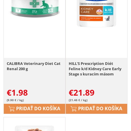
CALIBRA Veterinary Diet Cat
HILL'S Prescription Diét
Renal 200 g
Feline k/d Kidney Care Early
Stage s kuracím mäsom
12x85g
€
1.98
€
21.89
(9.90 € / kg)
(21.46 € / kg)
PRIDAŤ DO KOŠÍKA
PRIDAŤ DO KOŠÍKA