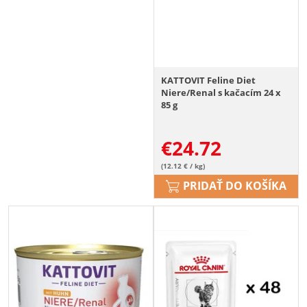
KATTOVIT Feline Diet
Niere/Renal s kačacím 24 x
85 g
€
24.72
(12.12 € / kg)
PRIDAŤ DO KOŠÍKA