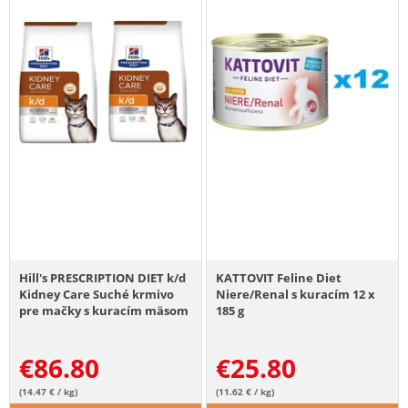
Hill's PRESCRIPTION DIET k/d
KATTOVIT Feline Diet
Kidney Care Suché krmivo
Niere/Renal s kuracím 12 x
pre mačky s kuracím mäsom
185 g
(2x3 kg)
€
86.80
€
25.80
(14.47 € / kg)
(11.62 € / kg)