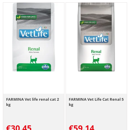
FARMINA Vet life renal cat 2
FARMINA Vet Life Cat Renal 5
kg
kg
€
30.45
€
59.14