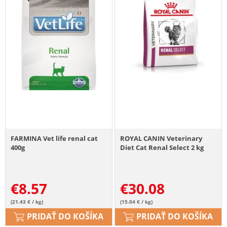
FARMINA Vet life renal cat
ROYAL CANIN Veterinary
400g
Diet Cat Renal Select 2 kg
€
8.57
€
30.08
(21.43 € / kg)
(15.04 € / kg)
PRIDAŤ DO KOŠÍKA
PRIDAŤ DO KOŠÍKA