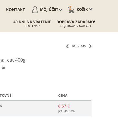
0
KONTAKT
MÔJ ÚČET
KOŠÍK
40 DNÍ NA VRÁTENIE
DOPRAVA ZADARMO!
LEN U NÁS!
OBJEDNÁVKY NAD 45 €
91
z
343
nal cat 400g
678
TOVNÉ
CENA
00
8.57 €
(€
21.43
/ KG)