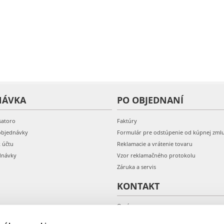
NÁVKA
PO OBJEDNANÍ
satoro
Faktúry
objednávky
Formulár pre odstúpenie od kúpnej zml
k účtu
Reklamacie a vrátenie tovaru
dnávky
Vzor reklamačného protokolu
Záruka a servis
KONTAKT
O nás
Kontakt