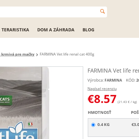
TERARISTIKA
DOM A ZÁHRADA
BLOG
e krmivá pre mačky
FARMINA Vet life renal cat 400g
FARMINA Vet life re
Výrobca:
KÓD:
2
FARMINA
Napísať recenziu
€
8.57
(21.43 € / kg)
HMOTNOSŤ
POŠ
0.4 KG
€3.