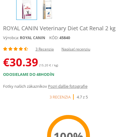
ROYAL CANIN Veterinary Diet Cat Renal 2 kg
Výrobca:
KÓD:
45840
ROYAL CANIN
3 Recenzia
Napísať recenziu
€
30.39
(15.20 € / kg)
ODOSIELAME DO 48HODÍN
Fotky našich zákazníkov
Pozri ďalšie fotografie
3 RECENZIA
4.7 z 5
100%