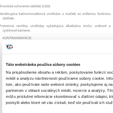
hronické ochorenie obličiek (CKD)
Recidivujúca kalciumoxalátová urolitiáza u mačiek so zníženou funkciou
obličiek.
Prevencia recidívy urolitiázy vyžadujúca alkalizáciu moču: urátové a
cystínové kamene.
KONTRAINDIKÁCIE:
Rast, brezivosť/laktácia
Zloženie: Kuracie mäso, hovädzie mäso, pšeničná múka, bravčové mäso,
slnečnicový olej, kukuričná múka, minerálne látky (vrátane uhličitanu
vápenatého, citrátu draselného, zeolitu), celulóza, rybí tuk,
Táto webstránka používa súbory cookies
fruktooligosacharidy (FOS), taurín, metionín, múčka z nechtíka
lekárskeho (bohatá na luteín), stopové prvky (vrátane chelátových
Na prispôsobenie obsahu a reklám, poskytovanie funkcií soc
stopových prvkov), vitamíny.
médií a analýzu návštevnosti používame súbory cookie. Inf
Nutričné doplnkové látky: Vitamín D3: 230 IU, E1 (železo): 3 mg, E2 (jód):
tom, ako používate naše webové stránky, poskytujeme aj n
0,17 mg, E4 (meď): 1,4 mg, E5 (mangán): 1 mg, E6 (zinok): 10 mg.
partnerom v oblasti sociálnych médií, inzercie a analýzy. Títo
ODPORÚČANÉ DENNÉ DÁVKY KRMIVA
môžu príslušné informácie skombinovať s ďalšími údajmi, kt
poskytli alebo ktoré od vás získali, keď ste používali ich služ
Hmotnosť mačky
Chudá
Normálna
S 