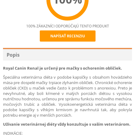
100% ZÁKAZNÍCI ODPORÚČAJÚ TENTO PRODUKT
NAPÍSAŤ RECENZIU
Recommend
Popis
Royal Canin Renal je určený pre mačky s ochorením obličiek.
Špeciálna veterinárna diéta v podobe kapsičky s obsahom hovädzieho
mäsa pre dospelé mačky trpiace zlyhaním obličiek. Chronické ochorenie
obličiek (CKD) u mačiek vedie často k problémom s anorexiou. Preto je
nevyhnutné, aby boli kŕmené v malých porciách diétou s vysokou
nutričnou hodnotou, určenou pre správnu funkciu močového mechúra,
močových trubíc a obličiek. Vysokoenergetická veterinárna diéta v
podobe kapsičky s vlhkým krmivom je navrhnutá tak, aby pokryla
potrebu energie aj v menších porciách.
Užívanie veterinárnej diéty vždy konzultuje s vaším veterinárom.
INDIKÁCIE: