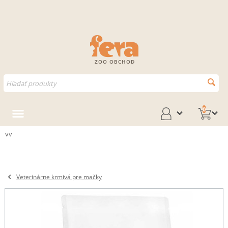
ZOO OBCHOD
0
vv
Veterinárne krmivá pre mačky