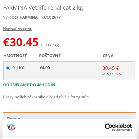
FARMINA Vet life renal cat 2 kg
Výrobca:
KÓD:
2677
FARMINA
Napísať recenziu
€
30.45
(15.23 € / kg)
HMOTNOSŤ
POŠTOVNÉ
CENA
0.1 KG
€4.00
30.45 €
(€
15.23
/ KG)
ODOSIELAME DO 48HODÍN
Fotky našich zákazníkov
Pozri ďalšie fotografie
Popis
FARMINA Vet Life Cat Renal
Chroniczna lub przejściowa niewydolność nerek, pomaga również w