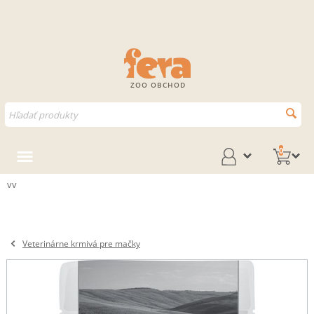
ZOO OBCHOD
0
vv
Veterinárne krmivá pre mačky