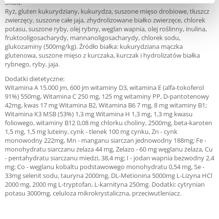
Skład:
Ryż, gluten kukurydziany, kukurydza, suszone mięso drobiowe, tłuszcz
zwierzęcy, suszone całe jaja, zhydrolizowane białko zwierzęce, chlorek
potasu, suszone ryby, olej rybny, węglan wapnia, olej roślinny, inulina,
fruktooligosacharydy, mannanoligosacharydy, chlorek sodu,
glukozaminy (500mg/kg). Źródło białka: kukurydziana mączka
glutenowa, suszone mięso z kurczaka, kurczak i hydrolizatów białka
rybnego, ryby, jaja.
Dodatki dietetyczne:
Witamina A 15.000 jm, 600 jm witaminy D3, witamina E (alfa-tokoferol
91%) 550mg, Witamina C 250 mg, 125 mg witaminy PP, D-pantotenowy
42mg, kwas 17 mg Witamina B2, Witamina B6 7 mg, 8 mg witaminy B1;
Witamina K3 MSB (53%) 1,3 mg Witamina H 1,3 mg, 1,3 mg kwasu
foliowego, witaminy B12 0,08 mg chlorku choliny, 2500mg, beta-karoten
1,5 mg, 1,5 mg luteiny, cynk - tlenek 100 mg cynku, Zn - cynk
monowodny 222mg, Mn - manganu siarczan jednowodny 188mg; Fe -
monohydratu siarczanu żelaza 44 mg, Żelazo - 60 mg węglanu żelaza, Cu
- pentahydratu siarczanu miedzi, 38,4 mg; I - jodan wapnia bezwodny 2,4
mg; Co - węglanu kobaltu podstawowego monohydratu 0,54 mg, Se -
33mg selenit sodu, tauryna 2000mg, DL-Metionina 5000mg L-Lizyna HCl
2000 mg, 2000 mg L-tryptofan, L-karnityna 250mg. Dodatki: cytrynian
potasu 3000mg, celuloza mikrokrystaliczna, przeciwutleniacz.