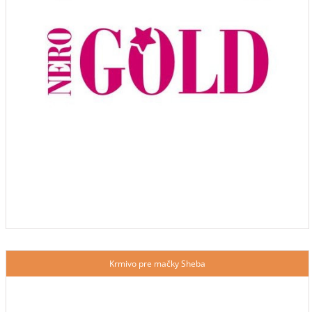
Krmivo pre mačky Sheba