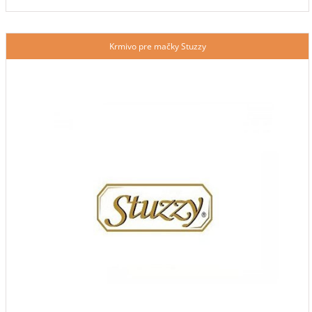
Krmivo pre mačky Stuzzy