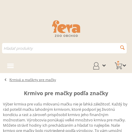
ZOO OBCHOD
0
Krmivá a maškrty pre mačky
Krmivo pre mačky podľa značky
Výber krmiva pre vašu milovanú mačku nie je ľahká záležitosť. Každý by
rád potešil mačku lahodným krmivom, ktoré podporí jej životnú
kondíciu a rast a zároveň prispôsobil krmivo jeho finančným
možnostiam. Výrobcovia ponúkajú veľké množstvo krmiva pre mačky.
Môžete stráviť hodiny ich prechádzaním a hľadať to najlepšie. Naše
krmivo pre mačky bolo roztriedené podľa výrobcov. To vám umožní