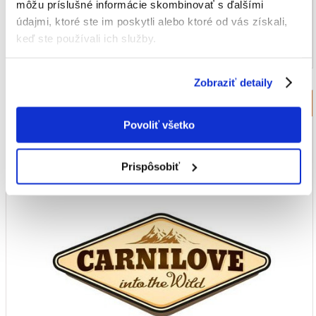
môžu príslušné informácie skombinovať s ďalšími
údajmi, ktoré ste im poskytli alebo ktoré od vás získali,
keď ste používali ich služby.
Zobraziť detaily
Krmivo pre mačky Carnilove
Povoliť všetko
Prispôsobiť