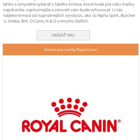
ľahko a úmyselne vyberať z takého krmiva, ktoré bude pre vášu mačku
najzdravšie, najchutnejšie a zároveň vám bude vyhovovať. U nás
nájdete krmivá od najznámejších výrobcov, ako sú Alpha Spirit, Butcher
's, Sheba, Brit, O'Canis, N & D a mnoho ďalších.
UKÁZAŤ VIAC
Krmivo pre mačky Royal Canin