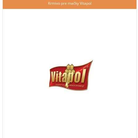
Krmivo pre mačky Vitapol