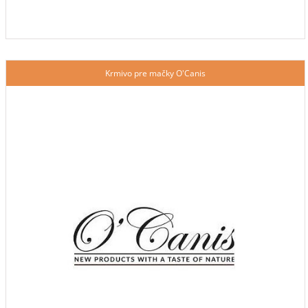
Krmivo pre mačky O'Canis