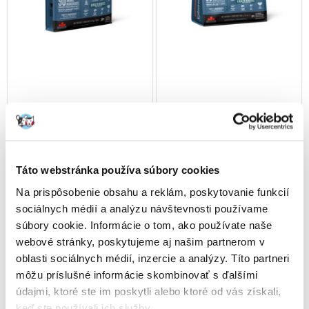
ORIJEN Cat Guardian 8 Adult
ORIJEN Cat Guardian 8 Adult
4,5 kg
340 g
Táto webstránka používa súbory cookies
€
67.20
€
9.14
Na prispôsobenie obsahu a reklám, poskytovanie funkcií
sociálnych médií a analýzu návštevnosti používame
(14.93 € / kg)
(26.88 € / kg)
súbory cookie. Informácie o tom, ako používate naše
PRIDAŤ DO KOŠÍKA
PRIDAŤ DO KOŠÍKA
webové stránky, poskytujeme aj našim partnerom v
oblasti sociálnych médií, inzercie a analýzy. Títo partneri
môžu príslušné informácie skombinovať s ďalšími
údajmi, ktoré ste im poskytli alebo ktoré od vás získali,
keď ste používali ich služby.