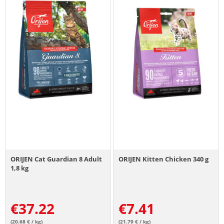
ORIJEN Cat Guardian 8 Adult
ORIJEN Kitten Chicken 340 g
1,8 kg
€
37.22
€
7.41
(20.68 € / kg)
(21.79 € / kg)