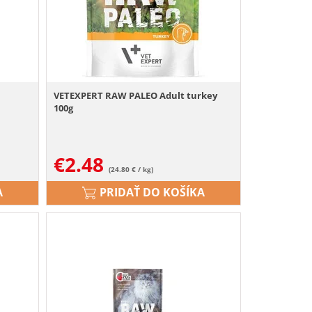
d
VETEXPERT RAW PALEO Adult turkey
100g
€
2.48
(24.80 € / kg)
A
PRIDAŤ DO KOŠÍKA