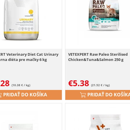
RT Veterinary Diet Cat Urinary
VETEXPERT Raw Paleo Sterilised
rna diéta pre mačky 6 kg
Chicken&Tuna&Salmon 250 g
.28
€
5.38
(10.38 € / kg)
(21.52 € / kg)
PRIDAŤ DO KOŠÍKA
PRIDAŤ DO KOŠÍK