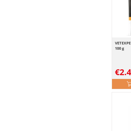
VETEXPE
100 g
€
2.