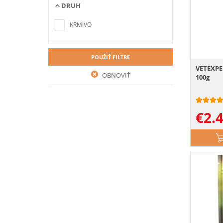
DRUH
Nenašli sa žiadne položky
zodpovedajúce kritériám
KRMIVO
vyhľadávania
POUŽIŤ FILTRE
VETEXPE
OBNOVIŤ
100g
€
2.