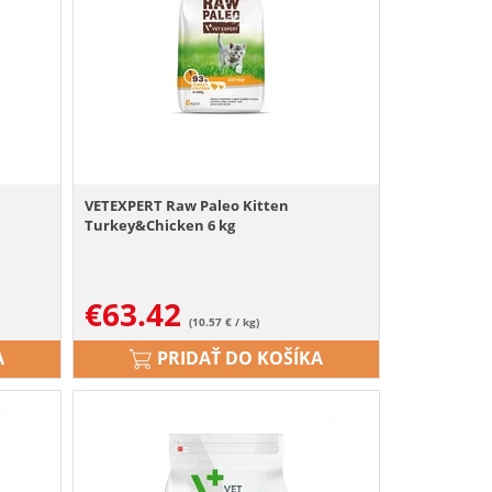
VETEXPERT Raw Paleo Kitten
Turkey&Chicken 6 kg
€
63.42
(10.57 € / kg)
A
PRIDAŤ DO KOŠÍKA