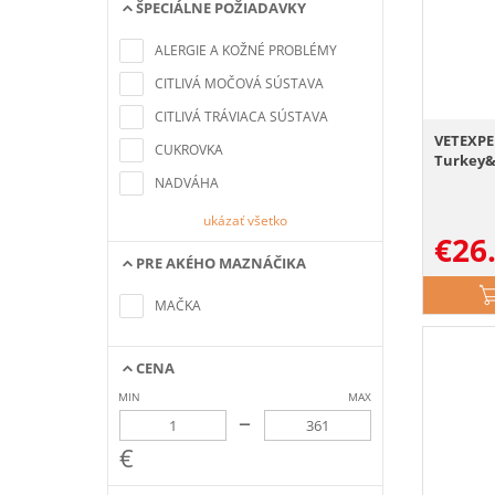
ŠPECIÁLNE POŽIADAVKY
Nenašli sa žiadne položky
zodpovedajúce kritériám
ALERGIE A KOŽNÉ PROBLÉMY
vyhľadávania
CITLIVÁ MOČOVÁ SÚSTAVA
CITLIVÁ TRÁVIACA SÚSTAVA
VETEXPE
CUKROVKA
Turkey&
NADVÁHA
ukázať všetko
€
26
PRE AKÉHO MAZNÁČIKA
Nenašli sa žiadne položky
zodpovedajúce kritériám
MAČKA
vyhľadávania
CENA
MIN
MAX
–
€