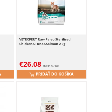
VETEXPERT Raw Paleo Sterilised
Chicken&Tuna&Salmon 2 kg
€
26.08
(13.04 € / kg)
A
PRIDAŤ DO KOŠÍKA