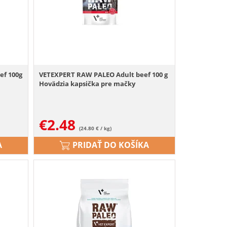
ef 100g
VETEXPERT RAW PALEO Adult beef 100 g
Hovädzia kapsička pre mačky
€
2.48
(24.80 € / kg)
A
PRIDAŤ DO KOŠÍKA