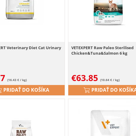
RT Veterinary Diet Cat Urinary
VETEXPERT Raw Paleo Sterilised
Chicken&Tuna&Salmon 6 kg
57
€
63.85
(16.43 € / kg)
(10.64 € / kg)
PRIDAŤ DO KOŠÍKA
PRIDAŤ DO KOŠÍK