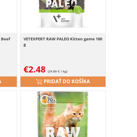
 Beef
VETEXPERT RAW PALEO Kitten game 100
g
€
2.48
(24.80 € / kg)
A
PRIDAŤ DO KOŠÍKA