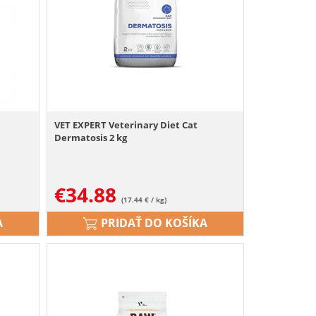
VET EXPERT Veterinary Diet Cat
Dermatosis 2 kg
€
34.88
(17.44 € / kg)
A
PRIDAŤ DO KOŠÍKA