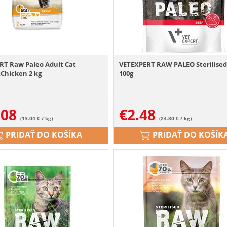
RT Raw Paleo Adult Cat
VETEXPERT RAW PALEO Sterilised
Chicken 2 kg
100g
.08
€
2.48
(13.04 € / kg)
(24.80 € / kg)
PRIDAŤ DO KOŠÍKA
PRIDAŤ DO KOŠÍK