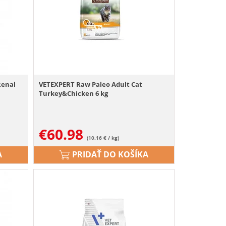
Renal
VETEXPERT Raw Paleo Adult Cat
Turkey&Chicken 6 kg
€
60.98
(10.16 € / kg)
A
PRIDAŤ DO KOŠÍKA