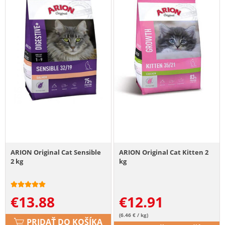
ARION Original Cat Sensible
ARION Original Cat Kitten 2
2 kg
kg
€
13.88
€
12.91
(6.46 € / kg)
PRIDAŤ DO KOŠÍKA