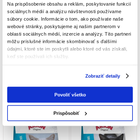
Na prispôsobenie obsahu a reklám, poskytovanie funkcií
sociálnych médií a analýzu návštevnosti používame
súbory cookie. Informácie o tom, ako používate naše
webové stránky, poskytujeme aj našim partnerom v
oblasti sociálnych médií, inzercie a analýzy. Títo partneri
môžu príslušné informácie skombinovať s ďalšími
údajmi, ktoré ste im poskytli alebo ktoré od vás získali,
keď ste používali ich služby.
ARION Original Fit 7,5 kg
ARION Original Cat Urinary 2
kg
Zobraziť detaily
€
32.54
€
14.63
Povoliť všetko
(4.34 € / kg)
(7.32 € / kg)
PRIDAŤ DO KOŠÍKA
PRIDAŤ DO KOŠÍKA
Prispôsobiť