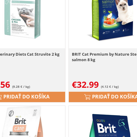
erinary Diets Cat Struvite 2 kg
BRIT Cat Premium by Nature Ster
salmon 8 kg
.56
€
32.99
(9.28 € / kg)
(4.12 € / kg)
PRIDAŤ DO KOŠÍKA
PRIDAŤ DO KOŠÍK