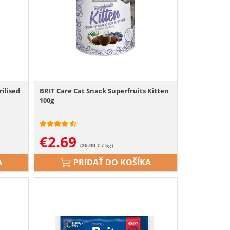
ilised
BRIT Care Cat Snack Superfruits Kitten
100g
€
2.69
(26.90 € / kg)
A
PRIDAŤ DO KOŠÍKA