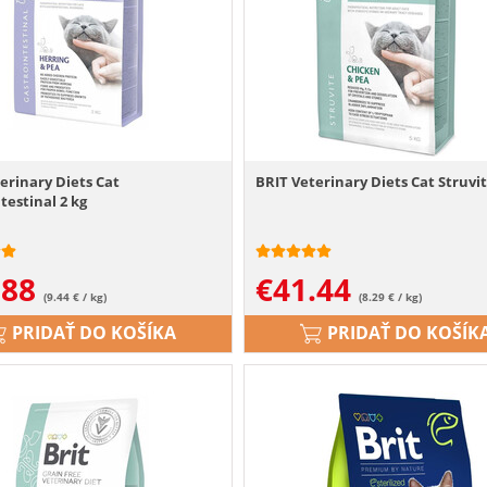
erinary Diets Cat
BRIT Veterinary Diets Cat Struvit
testinal 2 kg
.88
€
41.44
(9.44 € / kg)
(8.29 € / kg)
PRIDAŤ DO KOŠÍKA
PRIDAŤ DO KOŠÍK