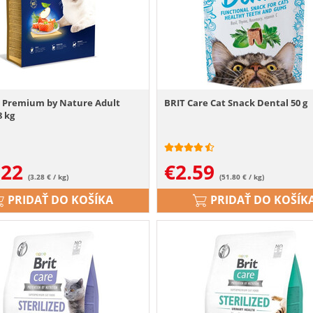
t Premium by Nature Adult
BRIT Care Cat Snack Dental 50 g
8 kg
.22
€
2.59
(3.28 € / kg)
(51.80 € / kg)
PRIDAŤ DO KOŠÍKA
PRIDAŤ DO KOŠÍK