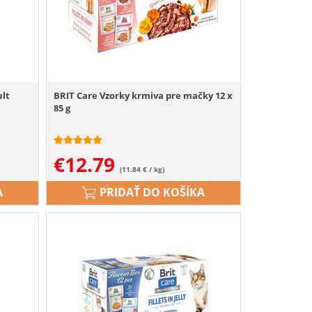
ult
BRIT Care Vzorky krmiva pre mačky 12 x
85 g
€
12.79
(11.84 € / kg)
A
PRIDAŤ DO KOŠÍKA