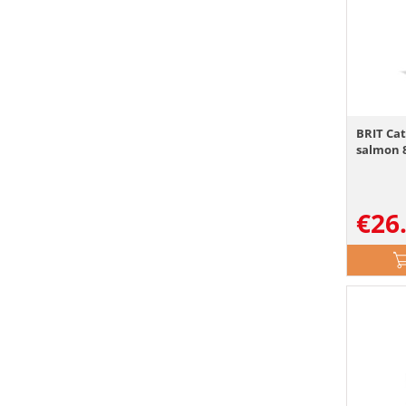
BRIT Ca
salmon 
€
26