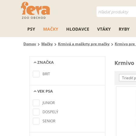
ZOO OBCHOD
PSY
MAČKY
HLODAVCE
VTÁKY
RYBY
Domov
Mačky
Krmivá a maškrty pre mačky
Krmivo pre
Krmivo 
ZNAČKA
Nenašli sa žiadne položky
zodpovedajúce kritériám
BRIT
vyhľadávania
Triediť 
VEK PSA
Nenašli sa žiadne položky
zodpovedajúce kritériám
JUNIOR
vyhľadávania
DOSPELÝ
SENIOR