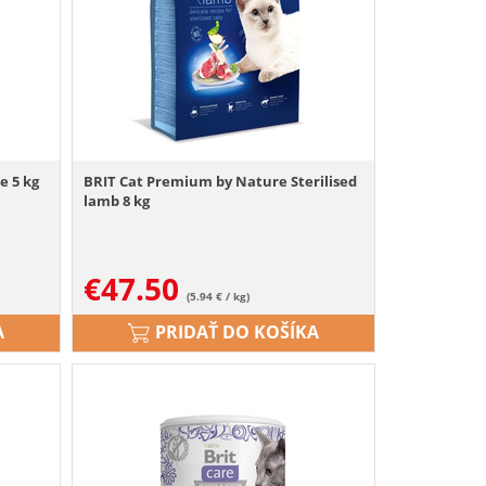
e 5 kg
BRIT Cat Premium by Nature Sterilised
lamb 8 kg
€
47.50
(5.94 € / kg)
A
PRIDAŤ DO KOŠÍKA