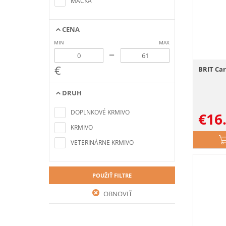
MAČKA
vyhľadávania
CENA
MIN
MAX
–
€
BRIT Car
DRUH
Nenašli sa žiadne položky
zodpovedajúce kritériám
DOPLNKOVÉ KRMIVO
€
16
vyhľadávania
KRMIVO
VETERINÁRNE KRMIVO
POUŽIŤ FILTRE
OBNOVIŤ