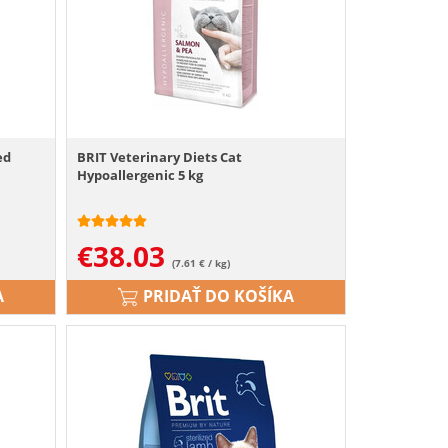
ed
BRIT Veterinary Diets Cat
Hypoallergenic 5 kg
€
38.03
(7.61 € / kg)
A
PRIDAŤ DO KOŠÍKA