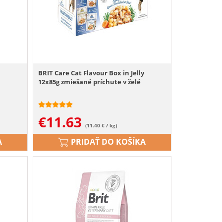
BRIT Care Cat Flavour Box in Jelly
12x85g zmiešané príchute v želé
€
11.63
(11.40 € / kg)
A
PRIDAŤ DO KOŠÍKA