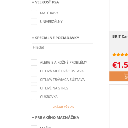
VEĽKOSŤ PSA
Nenašli sa žiadne položky
zodpovedajúce kritériám
MALÉ RASY
vyhľadávania
UNIVERZÁLNY
BRIT Car
ŠPECIÁLNE POŽIADAVKY
Nenašli sa žiadne položky
zodpovedajúce kritériám
€
1.
ALERGIE A KOŽNÉ PROBLÉMY
vyhľadávania
CITLIVÁ MOČOVÁ SÚSTAVA
CITLIVÁ TRÁVIACA SÚSTAVA
CITLIVÉ NA STRES
CUKROVKA
ukázať všetko
PRE AKÉHO MAZNÁČIKA
Nenašli sa žiadne položky
zodpovedajúce kritériám