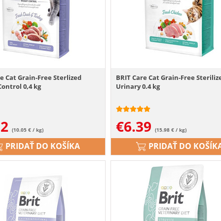
e Cat Grain-Free Sterlized
BRIT Care Cat Grain-Free Steriliz
ontrol 0,4 kg
Urinary 0.4 kg
02
€
6.39
(10.05 € / kg)
(15.98 € / kg)
PRIDAŤ DO KOŠÍKA
PRIDAŤ DO KOŠÍK