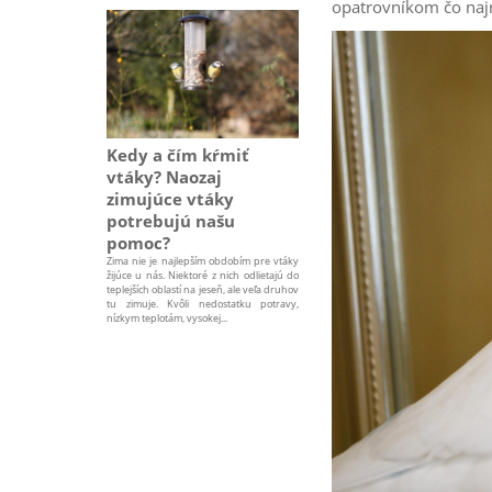
opatrovníkom čo najr
Kedy a čím kŕmiť
vtáky? Naozaj
zimujúce vtáky
potrebujú našu
pomoc?
Zima nie je najlepším obdobím pre vtáky
žijúce u nás. Niektoré z nich odlietajú do
teplejších oblastí na jeseň, ale veľa druhov
tu zimuje. Kvôli nedostatku potravy,
nízkym teplotám, vysokej...