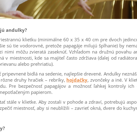
jú andulky?
iestrannú klietku (minimálne 60 x 35 x 40 cm pre dvoch jedinco
šie sú tie vodorovné, pretože papagáje milujú šplhanie) by nema
zi nimi môžu zvieratá zaseknúť. Vzhľadom na družnú povahu a
ná v miestnosti, kde sa majiteľ často zdržiava (ďalej od radiátor
rievanu alebo prehriatiu).
yť pripevnené bidlá na sedenie, najlepšie drevené. Andulky nezná
 rôzne druhy hračiek – rebríky,
hojdačky
, zvončeky a iné. V kli
du. Pre bezpečnosť papagájov a možnosť ľahkej kontroly ich
o nepotlačeným papierom.
ť stále v klietke. Aby zostali v pohode a zdraví, potrebujú aspo
ezpečiť miestnosť, aby si neublížili – zavrieť okná, dvere do kuchy
ky?