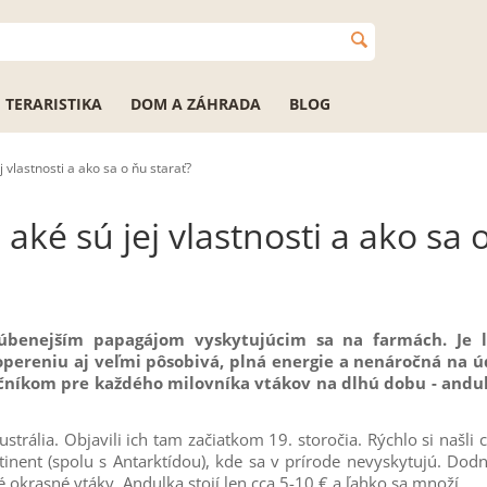
TERARISTIKA
DOM A ZÁHRADA
BLOG
j vlastnosti a ako sa o ňu starať?
aké sú jej vlastnosti a ako sa 
ľúbenejším papagájom vyskytujúcim sa na farmách. Je 
ereniu aj veľmi pôsobivá, plná energie a nenáročná na ú
čníkom pre každého milovníka vtákov na dlhú dobu - andul
ustrália. Objavili ich tam začiatkom 19. storočia. Rýchlo si našli
ntinent (spolu s Antarktídou), kde sa v prírode nevyskytujú. Dod
 okrasné vtáky. Andulka stojí len cca 5-10 € a ľahko sa množí.