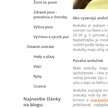
Život so psom
Zdravie psov -
prevencia a choroby
Ako vyzerajú andul
Andulka je jedným z
Výživa psov
vzorom na hlave a krí
25-30 g. V prírode j
Výchova a výcvik psa
Najbežnejšia je mod
rozlíšiť podľa farby
Ostatné zvieratá
Andulky majú silný z
Hady a plazy
Povaha anduliek
Vtáci
Malé andulky majú 
spoločenské – cítia 
Ryby
voľnej prírode žijú v
učia a dajú sa ľahko s
Cicavce
Andulke zvyčajne trv
zvieraťa, mali by st
Najnovšie články
krmivo a
napájačk
na blogu:
približovať, najle