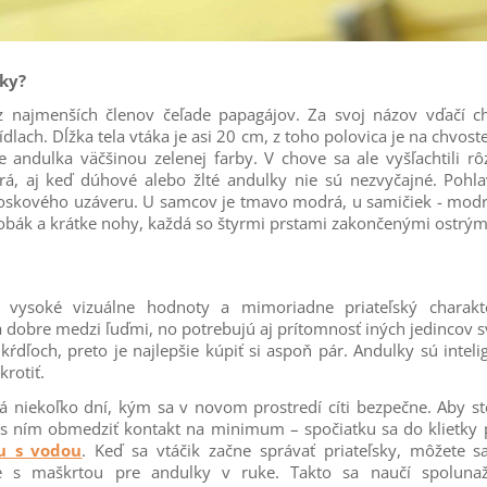
ky?
 najmenších členov čeľade papagájov. Za svoj názov vďačí ch
dlach. Dĺžka tela vtáka je asi 20 cm, z toho polovica je na chvoste
e andulka väčšinou zelenej farby. V chove sa ale vyšľachtili rô
rá, aj keď dúhové alebo žlté andulky nie sú nezvyčajné. Pohla
 voskového uzáveru. U samcov je tmavo modrá, u samičiek - mod
obák a krátke nohy, každá so štyrmi prstami zakončenými ostrým
vysoké vizuálne hodnoty a mimoriadne priateľský charakte
sa dobre medzi ľuďmi, no potrebujú aj prítomnosť iných jedincov 
 kŕdľoch, preto je najlepšie kúpiť si aspoň pár. Andulky sú inteli
krotiť.
á niekoľko dní, kým sa v novom prostredí cíti bezpečne. Aby ste
e s ním obmedziť kontakt na minimum – spočiatku sa do klietky 
u s vodou
. Keď sa vtáčik začne správať priateľsky, môžete 
pšie s maškrtou pre andulky v ruke. Takto sa naučí spoluna