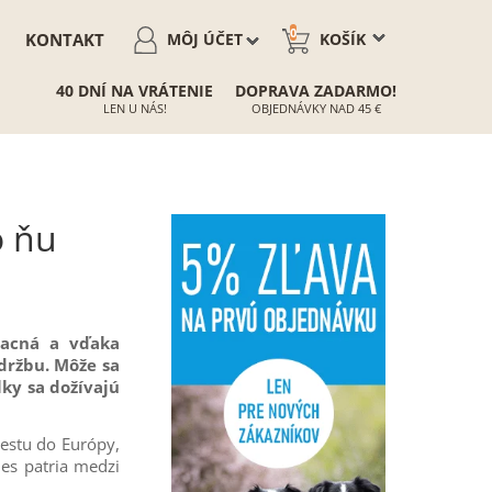
0
KONTAKT
MÔJ ÚČET
KOŠÍK
40 DNÍ NA VRÁTENIE
DOPRAVA ZADARMO!
LEN U NÁS!
OBJEDNÁVKY NAD 45 €
o ňu
lacná a vďaka
držbu. Môže sa
ky sa dožívajú
 cestu do Európy,
nes patria medzi