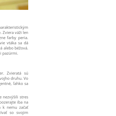
arakteristickým
. Zviera váži len
zne farby peria.
vie vtáka sa dá
rá alebo béžová.
i pazúrmi.
r. Zvieratá sú
svojho druhu. Vo
gentné, ľahko sa
 nezvýšili stres
pozerajte iba na
sa k nemu začať
žívať so svojim