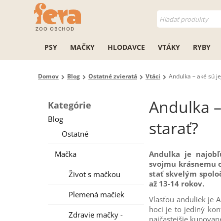
ZOO OBCHOD
PSY
MAČKY
HLODAVCE
VTÁKY
RYBY
Domov
Blog
Ostatné zvieratá
Vtáci
Andulka – aké sú je
Andulka – 
Kategórie
Blog
starať?
Ostatné
Mačka
Andulka je najob
svojmu krásnemu op
stať skvelým spolo
Život s mačkou
až 13-14 rokov.
Plemená mačiek
Vlasťou anduliek je A
hoci je to jediný ko
Zdravie mačky -
najčastejšie kupované