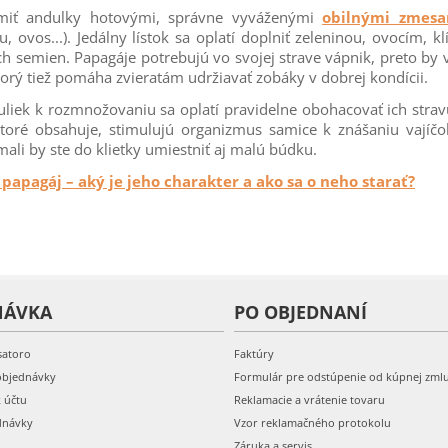
ŕmiť andulky hotovými, správne vyváženými
obilnými zmesa
u, ovos...). Jedálny lístok sa oplatí doplniť zeleninou, ovocím, 
 semien. Papagáje potrebujú vo svojej strave vápnik, preto by v
torý tiež pomáha zvieratám udržiavať zobáky v dobrej kondícii.
iek k rozmnožovaniu sa oplatí pravidelne obohacovať ich stravu
ktoré obsahuje, stimulujú organizmus samice k znášaniu vajíčo
ali by ste do klietky umiestniť aj malú búdku.
apagáj – aký je jeho charakter a ako sa o neho starať?
NÁVKA
PO OBJEDNANÍ
satoro
Faktúry
objednávky
Formulár pre odstúpenie od kúpnej zml
k účtu
Reklamacie a vrátenie tovaru
dnávky
Vzor reklamačného protokolu
Záruka a servis