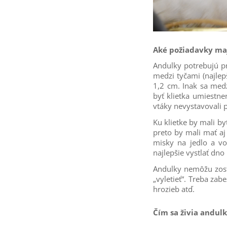
Aké požiadavky ma
Andulky potrebujú pr
medzi tyčami (najlep
1,2 cm. Inak sa med
byť klietka umiestne
vtáky nevystavovali p
Ku klietke by mali b
preto by mali mať aj
misky na jedlo a vo
najlepšie vystlať dn
Andulky nemôžu zosta
„vyletieť“. Treba zab
hrozieb atď.
Čím sa živia andul