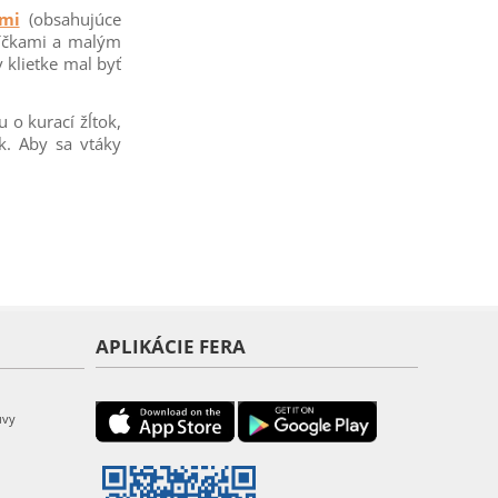
mi
(obsahujúce
klíčkami a malým
 klietke mal byť
 o kurací žĺtok,
k. Aby sa vtáky
APLIKÁCIE FERA
uvy