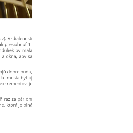
v). Vzdialenosti
li presiahnuť 1-
nduliek by mala
a a okna, aby sa
šajú dobre nudu,
etke musia byť aj
 exkrementov je
ň raz za pár dní
ne, ktorá je plná