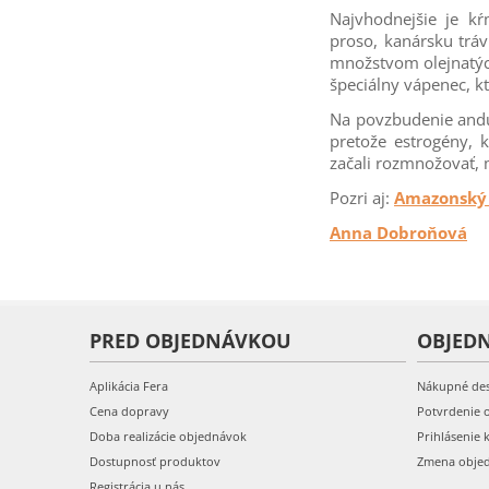
Najvhodnejšie je k
proso, kanársku tráv
množstvom olejnatých
špeciálny vápenec, k
Na povzbudenie andul
pretože estrogény, 
začali rozmnožovať, m
Pozri aj:
Amazonský p
Anna Dobroňová
PRED OBJEDNÁVKOU
OBJED
Aplikácia Fera
Nákupné de
Cena dopravy
Potvrdenie 
Doba realizácie objednávok
Prihlásenie 
Dostupnosť produktov
Zmena obje
Registrácia u nás