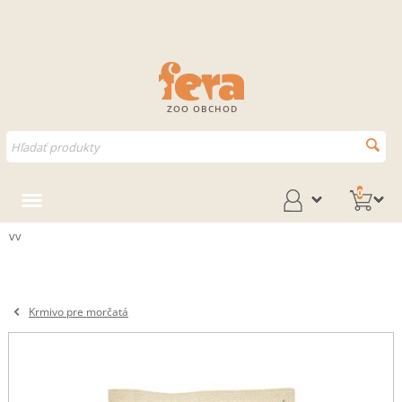
ZOO OBCHOD
0
vv
Krmivo pre morčatá