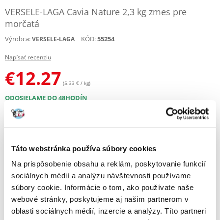
VERSELE-LAGA Cavia Nature 2,3 kg zmes pre
morčatá
Výrobca:
KÓD:
55254
VERSELE-LAGA
Napísať recenziu
€
12.27
(5.33 € / kg)
ODOSIELAME DO 48HODÍN
Fotky našich zákazníkov
Pozri ďalšie fotografie
Táto webstránka používa súbory cookies
Popis
Na prispôsobenie obsahu a reklám, poskytovanie funkcií
Vyvážená zmes pre morčatá.
sociálnych médií a analýzu návštevnosti používame
súbory cookie. Informácie o tom, ako používate naše
Je pestrá a rozmanitá, obsahuje zeleninu, trávy a byliny.
webové stránky, poskytujeme aj našim partnerom v
Zloženie s vysokým obsahom vlákniny bolo prispôsobené potrebám
oblasti sociálnych médií, inzercie a analýzy. Títo partneri
tohto druhu. Absencia obilnín nezaťažuje tráviaci systém kaviáru a