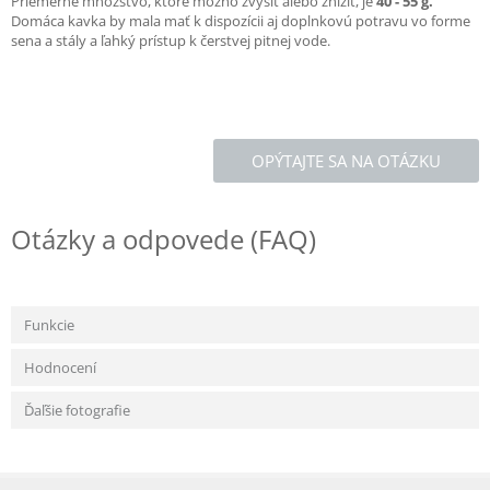
Priemerné množstvo, ktoré možno zvýšiť alebo znížiť, je
40 - 55 g.
Domáca kavka by mala mať k dispozícii aj doplnkovú potravu vo forme
sena a stály a ľahký prístup k čerstvej pitnej vode.
OPÝTAJTE SA NA OTÁZKU
Otázky a odpovede (FAQ)
Funkcie
Hodnocení
Ďaľšie fotografie