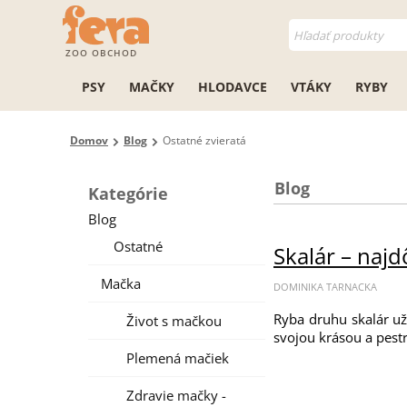
ZOO OBCHOD
PSY
MAČKY
HLODAVCE
VTÁKY
RYBY
Domov
Blog
Ostatné zvieratá
Blog
Kategórie
Blog
Ostatné
Skalár – najd
Mačka
DOMINIKA TARNACKA
Ryba druhu skalár už
Život s mačkou
svojou krásou a pestr
Plemená mačiek
Zdravie mačky -