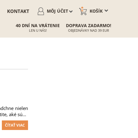
0
KONTAKT
MÔJ ÚČET
KOŠÍK
40 DNÍ NA VRÁTENIE
DOPRAVA ZADARMO!
LEN U NÁS!
OBJEDNÁVKY NAD 39 EUR
adchne nielen
te, aké sú...
ČÍTAŤ VIAC