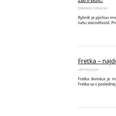
DOMINIKA TARNACKA
Rybník je pýchou mnoh
našu starostlivosť. P
Fretka – najd
LIDA PIECZULIS
Fretka domáca je ma
Fretka sa v poslednej