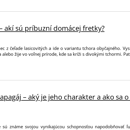
– akí sú príbuzní domácej fretky?
nec z čeľade lasicovitých a ide o variantu tchora obyčajného. Vy
alebo žije vo voľnej prírode, kde sa kríži s divokými tchormi. Patr
pagáj – aký je jeho charakter a ako sa 
 sú známe svojou vynikajúcou schopnosťou napodobňovať ľu