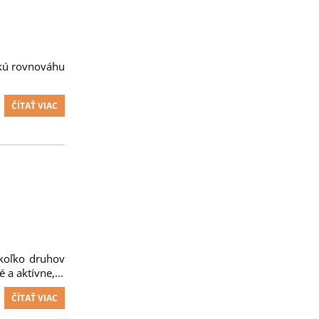
ickú rovnováhu
ČÍTAŤ VIAC
ekoľko druhov
a aktívne,...
ČÍTAŤ VIAC