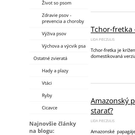
Život so psom
Zdravie psov -
prevencia a choroby
Tchor-fretka 
Výživa psov
LIDA PIECZULIS
Výchova a výcvik psa
Tchor-fretka je kríže
domestikovaná verzia 
Ostatné zvieratá
Hady a plazy
Vtáci
Ryby
Amazonský pa
Cicavce
starať?
LIDA PIECZULIS
Najnovšie články
na blogu:
Amazonské papagáje