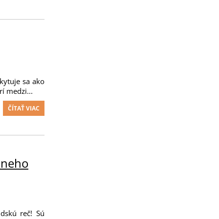
skytuje sa ako
í medzi...
ČÍTAŤ VIAC
o neho
dskú reč! Sú