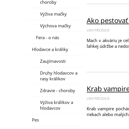
choroby
Výživa mačky
Ako pestovať
Výchova mačky
LIDA PIECZULIS
Fera - o nás
Mach v akváriu je ce
ľahkej údržbe a nedo
Hlodavce a králiky
Zaujímavosti
Druhy hlodavcov a
rasy králikov
Krab vampire 
Zdravie - choroby
LIDA PIECZULIS
Výživa králikov a
hlodavcov
Krab vampire pochádz
riekach alebo malých 
Pes