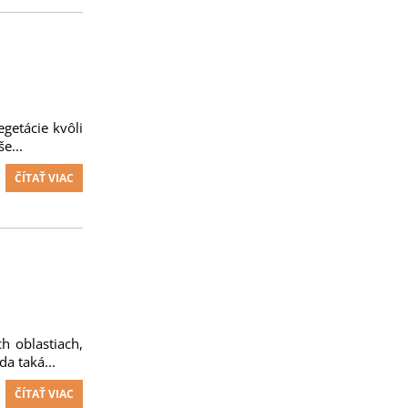
getácie kvôli
e...
ČÍTAŤ VIAC
h oblastiach,
a taká...
ČÍTAŤ VIAC