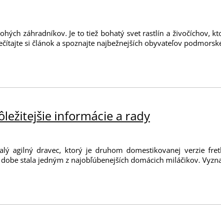
ých záhradníkov. Je to tiež bohatý svet rastlín a živočíchov, kt
rečítajte si článok a spoznajte najbežnejších obyvateľov podmorské
ôležitejšie informácie a rady
lý agilný dravec, ktorý je druhom domestikovanej verzie fret
 dobe stala jedným z najobľúbenejších domácich miláčikov. Vyznač