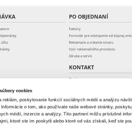
NÁVKA
PO OBJEDNANÍ
satoro
Faktúry
objednávky
Formulár pre odstúpenie od kúpnej zml
k účtu
Reklamacie a vrátenie tovaru
dnávky
Vzor reklamačného protokolu
Záruka a servis
KONTAKT
O nás
Kontakt
 súbory cookies
 reklám, poskytovanie funkcií sociálnych médií a analýzu návšt
 Informácie o tom, ako používate naše webové stránky, poskytu
nych médií, inzercie a analýzy. Títo partneri môžu príslušné info
mi, ktoré ste im poskytli alebo ktoré od vás získali, keď ste pou