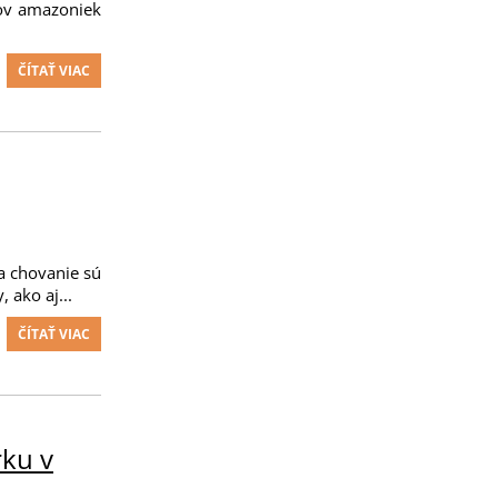
hov amazoniek
ČÍTAŤ VIAC
Na chovanie sú
 ako aj...
ČÍTAŤ VIAC
rku v