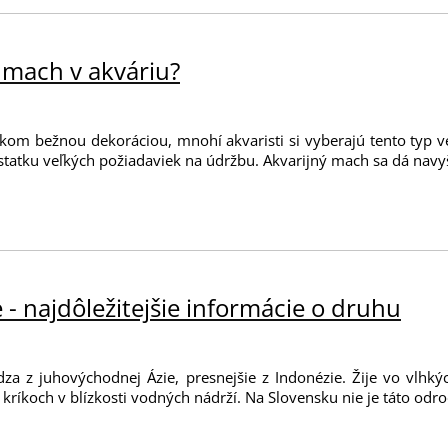
 mach v akváriu?
lkom bežnou dekoráciou, mnohí akvaristi si vyberajú tento typ ve
statku veľkých požiadaviek na údržbu. Akvarijný mach sa dá navyš
- najdôležitejšie informácie o druhu
a z juhovýchodnej Ázie, presnejšie z Indonézie. Žije vo vlhkýc
kríkoch v blízkosti vodných nádrží. Na Slovensku nie je táto odrod