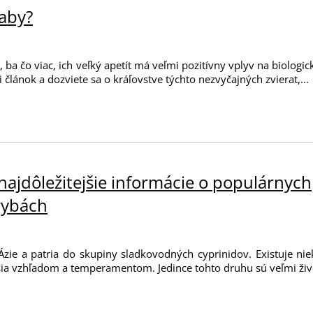
žaby?
, ba čo viac, ich veľký apetít má veľmi pozitívny vplyv na biolog
si článok a dozviete sa o kráľovstve týchto nezvyčajných zvierat,...
najdôležitejšie informácie o populárnych
rybách
zie a patria do skupiny sladkovodných cyprinidov. Existuje ni
íšia vzhľadom a temperamentom. Jedince tohto druhu sú veľmi živé 