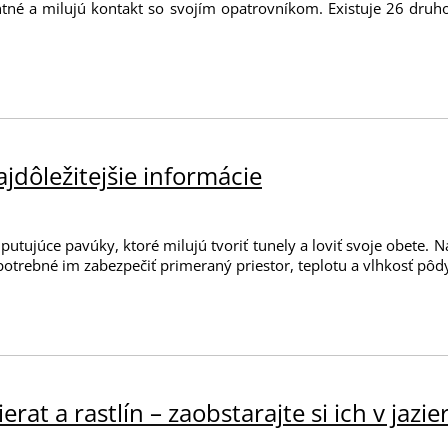
ntné a milujú kontakt so svojím opatrovníkom. Existuje 26 dru
ajdôležitejšie informácie
 putujúce pavúky, ktoré milujú tvoriť tunely a loviť svoje obete. 
potrebné im zabezpečiť primeraný priestor, teplotu a vlhkosť pôdy,
erat a rastlín – zaobstarajte si ich v jazie