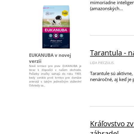
mimoriadne intelige
(amazonských...
Tarantula - n
EUKANUBA v novej
verzii
LIDA PIECZULIS
Nové krmivo pre psov EUKANUBA je
teraz k dispozícii v našom obchode.
Tarantule sú aktívne,
Počiatky značky siahajú do roku 1969,
kedy vzniklo prvé krmivo pre domáce
nenáročné, aj keď je 
zvieratá s takým jedinečným zložením!
Odvtedy sa...
Kráľovstvo zvi
záhrade!