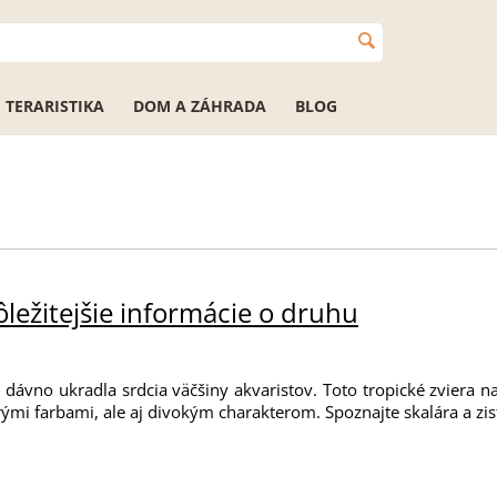
TERARISTIKA
DOM A ZÁHRADA
BLOG
ôležitejšie informácie o druhu
 dávno ukradla srdcia väčšiny akvaristov. Toto tropické zviera n
ými farbami, ale aj divokým charakterom. Spoznajte skalára a zisti