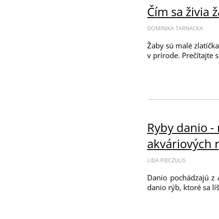
Čím sa živia 
DOMINIKA TARNACKA
Žaby sú malé zlatíčka
v prírode. Prečítajte 
Ryby danio - 
akváriových 
LIDA PIECZULIS
Danio pochádzajú z Á
danio rýb, ktoré sa l