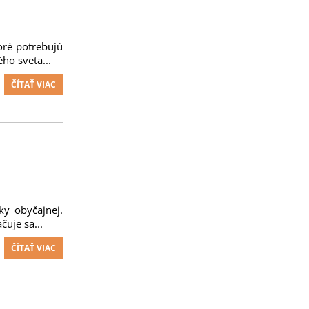
oré potrebujú
ho sveta...
ČÍTAŤ VIAC
ky obyčajnej.
uje sa...
ČÍTAŤ VIAC