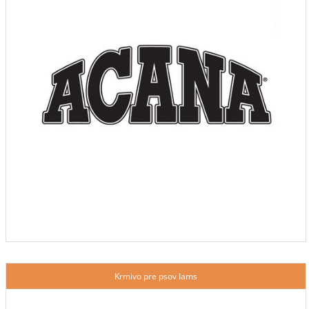
Krmivo pre psov Iams