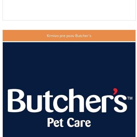
Krmivo pre psov Butcher´s