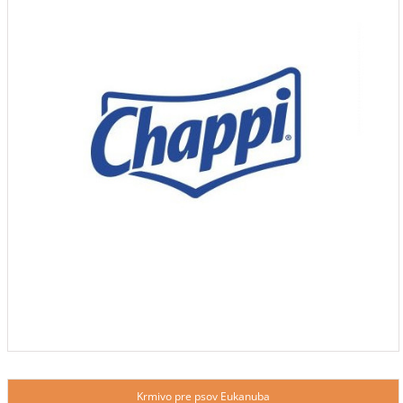
Krmivo pre psov Eukanuba