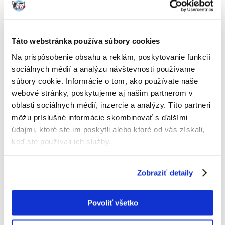
Táto webstránka používa súbory cookies
Na prispôsobenie obsahu a reklám, poskytovanie funkcií
sociálnych médií a analýzu návštevnosti používame
súbory cookie. Informácie o tom, ako používate naše
webové stránky, poskytujeme aj našim partnerom v
oblasti sociálnych médií, inzercie a analýzy. Títo partneri
môžu príslušné informácie skombinovať s ďalšími
údajmi, ktoré ste im poskytli alebo ktoré od vás získali,
TROVET Unique Protein
TROVET Recovery Liquid CCL
keď ste používali ich služby.
Lamb UPL 800 g
190 g
Zobraziť detaily
€
7.91
€
4.63
(9.89 € / kg)
(24.37 € / kg)
Povoliť všetko
PRIDAŤ DO KOŠÍKA
PRIDAŤ DO KOŠÍKA