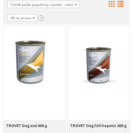
Triediť podľa popularity: vysoká - nízka
48 na stranu
?
TROVET Dog asd 400 g
TROVET Dog hld hepatic 400 g