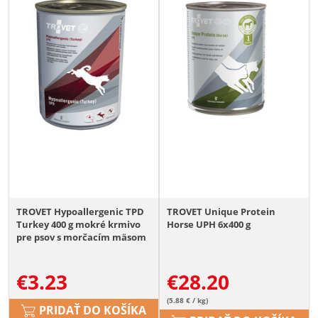
TROVET Hypoallergenic TPD
TROVET Unique Protein
Turkey 400 g mokré krmivo
Horse UPH 6x400 g
pre psov s morčacím mäsom
€
3.23
€
28.20
(5.88 € / kg)
PRIDAŤ DO KOŠÍKA