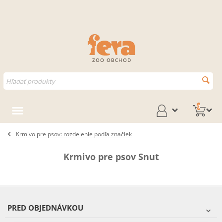
ZOO OBCHOD
0
Krmivo pre psov: rozdelenie podľa značiek
Krmivo pre psov Snut
PRED OBJEDNÁVKOU