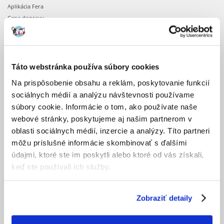
Aplikácia Fera
Cena dopravy
Doba realizácie objednávok
Dostupnosť produktov
Registrácia u nás
Obchodné podmienky
Táto webstránka používa súbory cookies
Ochrana osobných údajov
Na prispôsobenie obsahu a reklám, poskytovanie funkcií
sociálnych médií a analýzu návštevnosti používame
OBJEDNÁVKA
súbory cookie. Informácie o tom, ako používate naše
webové stránky, poskytujeme aj našim partnerom v
Nákupné desatoro
oblasti sociálnych médií, inzercie a analýzy. Títo partneri
Potvrdenie objednávky
môžu príslušné informácie skombinovať s ďalšími
Prihlásenie k účtu
údajmi, ktoré ste im poskytli alebo ktoré od vás získali,
Zmena objednávky
keď ste používali ich služby.
PO OBJEDNANÍ
Zobraziť detaily
Faktúry
Formulár pre odstúpenie od kúpnej zmluvy