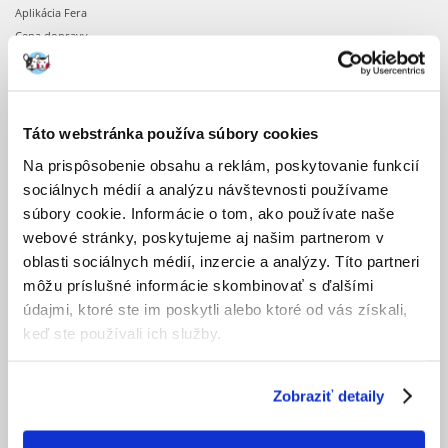
Aplikácia Fera
Cena dopravy
Doba realizácie objednávok
Dostupnosť produktov
Registrácia u nás
Obchodné podmienky
Táto webstránka používa súbory cookies
Ochrana osobných údajov
Na prispôsobenie obsahu a reklám, poskytovanie funkcií
sociálnych médií a analýzu návštevnosti používame
OBJEDNÁVKA
súbory cookie. Informácie o tom, ako používate naše
webové stránky, poskytujeme aj našim partnerom v
Nákupné desatoro
oblasti sociálnych médií, inzercie a analýzy. Títo partneri
Potvrdenie objednávky
môžu príslušné informácie skombinovať s ďalšími
Prihlásenie k účtu
údajmi, ktoré ste im poskytli alebo ktoré od vás získali,
Zmena objednávky
keď ste používali ich služby.
PO OBJEDNANÍ
Zobraziť detaily
Faktúry
Formulár pre odstúpenie od kúpnej zmluvy