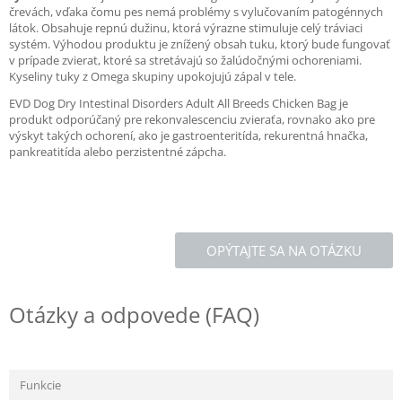
črevách, vďaka čomu pes nemá problémy s vylučovaním patogénnych
látok. Obsahuje repnú dužinu, ktorá výrazne stimuluje celý tráviaci
systém. Výhodou produktu je znížený obsah tuku, ktorý bude fungovať
v prípade zvierat, ktoré sa stretávajú so žalúdočnými ochoreniami.
Kyseliny tuky z Omega skupiny upokojujú zápal v tele.
EVD Dog Dry Intestinal Disorders Adult All Breeds Chicken Bag je
produkt odporúčaný pre rekonvalescenciu zvieraťa, rovnako ako pre
výskyt takých ochorení, ako je gastroenteritída, rekurentná hnačka,
pankreatitída alebo perzistentné zápcha.
OPÝTAJTE SA NA OTÁZKU
Otázky a odpovede (FAQ)
Funkcie