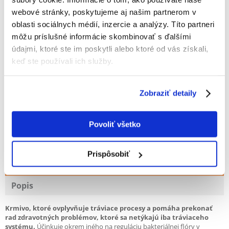
Fotky našich zákazníkov
Pozri ďalšie fotografie
webové stránky, poskytujeme aj našim partnerom v
oblasti sociálnych médií, inzercie a analýzy. Títo partneri
11 RECENZIA
4.5 z 5
môžu príslušné informácie skombinovať s ďalšími
údajmi, ktoré ste im poskytli alebo ktoré od vás získali,
keď ste používali ich služby.
91%
Zobraziť detaily
Povoliť všetko
91% ZÁKAZNÍCI ODPORÚČAJÚ TENTO PRODUKT
NAPÍSAŤ RECENZIU
Prispôsobiť
Recommend
Popis
Krmivo, ktoré ovplyvňuje tráviace procesy a pomáha prekonať
rad zdravotných problémov, ktoré sa netýkajú iba tráviaceho
systému.
Účinkuje okrem iného na reguláciu bakteriálnej flóry v