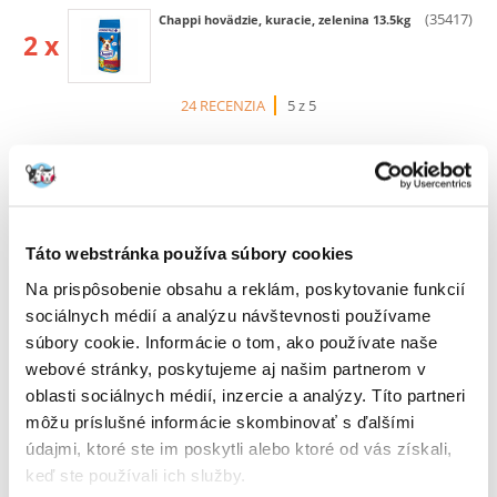
(35417)
Chappi hovädzie, kuracie, zelenina 13.5kg
2 x
24 RECENZIA
5 z 5
100%
Táto webstránka používa súbory cookies
Na prispôsobenie obsahu a reklám, poskytovanie funkcií
sociálnych médií a analýzu návštevnosti používame
súbory cookie. Informácie o tom, ako používate naše
100% ZÁKAZNÍCI ODPORÚČAJÚ TENTO PRODUKT
webové stránky, poskytujeme aj našim partnerom v
NAPÍSAŤ RECENZIU
oblasti sociálnych médií, inzercie a analýzy. Títo partneri
Recommend
môžu príslušné informácie skombinovať s ďalšími
údajmi, ktoré ste im poskytli alebo ktoré od vás získali,
Popis
keď ste používali ich služby.