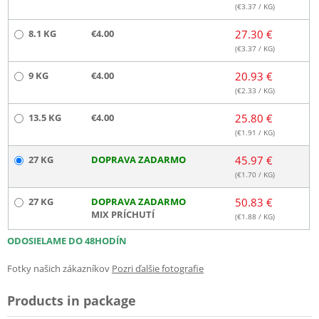
(€
3.37
/ KG)
8.1 KG
€4.00
27.30 €
(€
3.37
/ KG)
9 KG
€4.00
20.93 €
(€
2.33
/ KG)
13.5 KG
€4.00
25.80 €
(€
1.91
/ KG)
27 KG
DOPRAVA ZADARMO
45.97 €
(€
1.70
/ KG)
27 KG
DOPRAVA ZADARMO
50.83 €
MIX PRÍCHUTÍ
(€
1.88
/ KG)
ODOSIELAME DO 48HODÍN
Fotky našich zákazníkov
Pozri ďalšie fotografie
Products in package