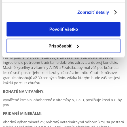
VLASTNOSTI PRODUKTU
• kompletné, vyvážené krmivo pre psov
Zobraziť detaily
• obsahuje 30 živín
• vytvorený veterinárnymi špecialistami
Povoliť všetko
• stará sa o srsť, zdravé kosti, zuby a ďasná vášho psa
POPIS PRODUKTU
Prispôsobiť
Chappi s hovädzím, kuracím mäsom a zeleninou je chrumkavé jedlo pre
vášho psa. Jeho zloženie zaručuje, že váš maznáčik dostane všetky
ingrediencie potrebné k udržaniu dobrého zdravia a dobrej kondície.
Mastné kyseliny a vitamíny A, D3 a E zaistia, aby mal váš pes krásnu a
lesklú srsť, posilní jeho kosti, zuby, ďasná a imunitu. Chutné mäsové
granule obsahujú až 30 cenných živín, vďaka ktorým bude váš pes jesť
každú porciu s chuťou.
BOHATÉ NA VITAMÍNY:
Vyvážené krmivo, obohatené o vitamíny A, E a D, posilňuje kosti a zuby
psa.
PRIDANÉ MINERÁLMI:
Vhodný výber minerálov, vybratý veterinárnymi odborníkmi, sa postará