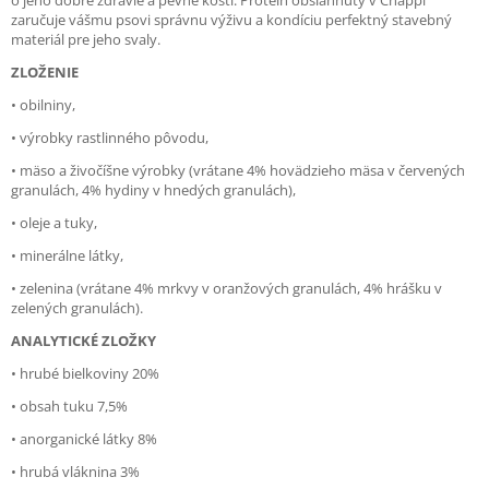
o jeho dobré zdravie a pevné kosti. Proteín obsiahnutý v Chappi
zaručuje vášmu psovi správnu výživu a kondíciu perfektný stavebný
materiál pre jeho svaly.
ZLOŽENIE
• obilniny,
• výrobky rastlinného pôvodu,
• mäso a živočíšne výrobky (vrátane 4% hovädzieho mäsa v červených
granulách, 4% hydiny v hnedých granulách),
• oleje a tuky,
• minerálne látky,
• zelenina (vrátane 4% mrkvy v oranžových granulách, 4% hrášku v
zelených granulách).
ANALYTICKÉ ZLOŽKY
• hrubé bielkoviny 20%
• obsah tuku 7,5%
• anorganické látky 8%
• hrubá vláknina 3%