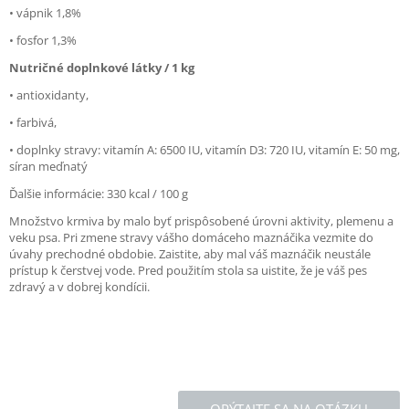
• vápnik 1,8%
• fosfor 1,3%
Nutričné doplnkové látky / 1 kg
• antioxidanty,
• farbivá,
• doplnky stravy: vitamín A: 6500 IU, vitamín D3: 720 IU, vitamín E: 50 mg,
síran meďnatý
Ďalšie informácie: 330 kcal / 100 g
Množstvo krmiva by malo byť prispôsobené úrovni aktivity, plemenu a
veku psa. Pri zmene stravy vášho domáceho maznáčika vezmite do
úvahy prechodné obdobie. Zaistite, aby mal váš maznáčik neustále
prístup k čerstvej vode. Pred použitím stola sa uistite, že je váš pes
zdravý a v dobrej kondícii.