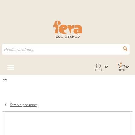
ZOO OBCHOD
0
vv
Krmivo pre psov