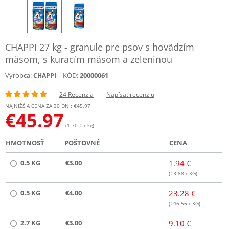
CHAPPI 27 kg - granule pre psov s hovädzím
mäsom, s kuracím mäsom a zeleninou
Výrobca:
KÓD:
20000061
CHAPPI
24 Recenzia
Napísať recenziu
NAJNIŽŠIA CENA ZA 30 DNÍ: €
45.97
€
45.97
(1.70 € / kg)
HMOTNOSŤ
POŠTOVNÉ
CENA
0.5 KG
€3.00
1.94 €
(€
3.88
/ KG)
0.5 KG
€4.00
23.28 €
(€
46.56
/ KG)
2.7 KG
€3.00
9.10 €