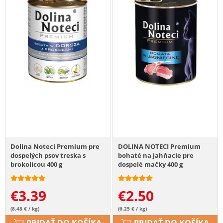
Dolina Noteci Premium pre
DOLINA NOTECI Premium
dospelých psov treska s
bohaté na jahňacie pre
brokolicou 400 g
dospelé mačky 400 g
€
3.39
€
2.50
(8.48 € / kg)
(6.25 € / kg)
PRIDAŤ DO KOŠÍKA
PRIDAŤ DO KOŠÍKA