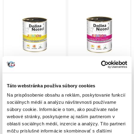
Táto webstránka používa súbory cookies
Na prispôsobenie obsahu a reklám, poskytovanie funkcií
DOLINA NOTECI Premium
DOLINA NOTECI Premium
sociálnych médií a analýzu návštevnosti používame
Junior malé rasy kuracie
Junior morčacie srdce a
súbory cookie. Informácie o tom, ako používate naše
žalúdky a teľacia pečeň
husacia pečeň
webové stránky, poskytujeme aj našim partnerom v
oblasti sociálnych médií, inzercie a analýzy. Títo partneri
€
3.79
€
3.79
môžu príslušné informácie skombinovať s ďalšími