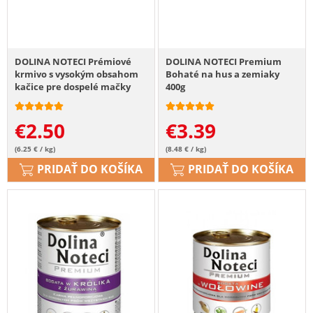
DOLINA NOTECI Prémiové
DOLINA NOTECI Premium
krmivo s vysokým obsahom
Bohaté na hus a zemiaky
kačice pre dospelé mačky
400g
400 g
€
2.50
€
3.39
(6.25 € / kg)
(8.48 € / kg)
PRIDAŤ DO KOŠÍKA
PRIDAŤ DO KOŠÍKA