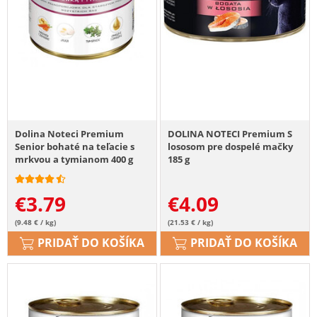
Dolina Noteci Premium
DOLINA NOTECI Premium S
Senior bohaté na teľacie s
lososom pre dospelé mačky
mrkvou a tymianom 400 g
185 g
€
3.79
€
4.09
(9.48 € / kg)
(21.53 € / kg)
PRIDAŤ DO KOŠÍKA
PRIDAŤ DO KOŠÍKA