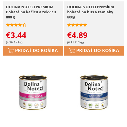
DOLINA NOTECI PREMIUM
DOLINA NOTECI Premium
Bohaté na kačicu a tekvicu
bohaté na hus a zemiaky
800 g
800g
€
3.44
€
4.89
(4.30 € / kg)
(6.11 € / kg)
PRIDAŤ DO KOŠÍKA
PRIDAŤ DO KOŠÍKA