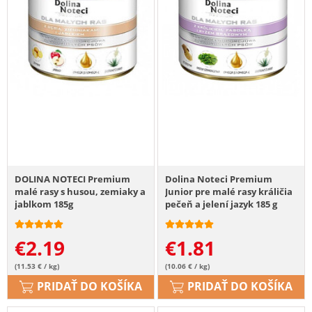
DOLINA NOTECI Premium
Dolina Noteci Premium
malé rasy s husou, zemiaky a
Junior pre malé rasy králičia
jablkom 185g
pečeň a jelení jazyk 185 g
€
2.19
€
1.81
(11.53 € / kg)
(10.06 € / kg)
PRIDAŤ DO KOŠÍKA
PRIDAŤ DO KOŠÍKA