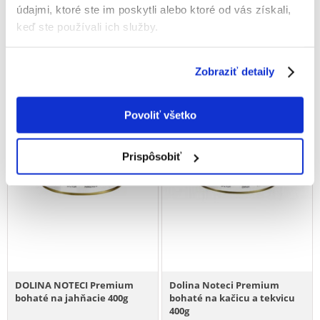
(9.48 € / kg)
(9.48 € / kg)
údajmi, ktoré ste im poskytli alebo ktoré od vás získali,
PRIDAŤ DO KOŠÍKA
PRIDAŤ DO KOŠÍKA
keď ste používali ich služby.
Zobraziť detaily
Povoliť všetko
Prispôsobiť
DOLINA NOTECI Premium
Dolina Noteci Premium
bohaté na jahňacie 400g
bohaté na kačicu a tekvicu
400g