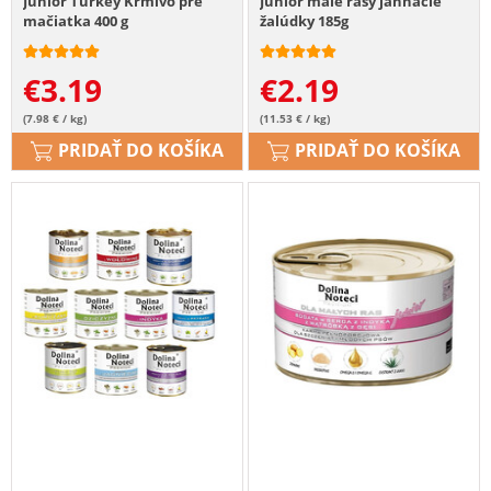
Junior Turkey Krmivo pre
Junior malé rasy jahňacie
mačiatka 400 g
žalúdky 185g
€
3.19
€
2.19
(7.98 € / kg)
(11.53 € / kg)
PRIDAŤ DO KOŠÍKA
PRIDAŤ DO KOŠÍKA