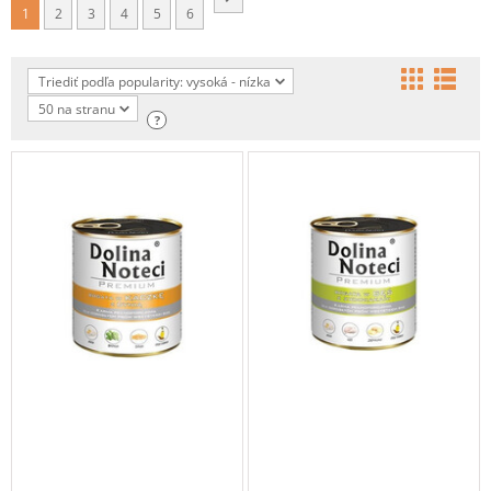
1
2
3
4
5
6
Triediť podľa popularity: vysoká - nízka
50 na stranu
?