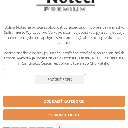
Dolina Noteci je poľská spoločnosť vyrábajúca krmivo pre psy a mačky.
Sídli v meste Wyrzysek vo Veľkopoľskom vojvodstve a pýši sa tým, že je
najmodernejším európskym závodom na výrobu krmív pre domáce
zvieratá.
.
Pozícia značky v Poľsku jej umožnila začať sa rozvíjať aj na zahraničných
trhoch, výrobky je možné získať v Estónsku, Fínsku, Rusku, na Ukrajine,
v Rumunsku, Českej republike, Litve alebo Chorvátsku.
.
.
.
.
ROZŠÍRIŤ POPIS
ZOBRAZIŤ KATEGÓRIE
ZOBRAZIŤ FILTRE