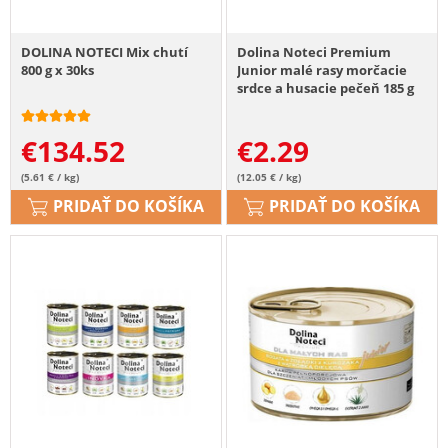
DOLINA NOTECI Mix chutí
Dolina Noteci Premium
800 g x 30ks
Junior malé rasy morčacie
srdce a husacie pečeň 185 g
€
134.52
€
2.29
(5.61 € / kg)
(12.05 € / kg)
PRIDAŤ DO KOŠÍKA
PRIDAŤ DO KOŠÍKA