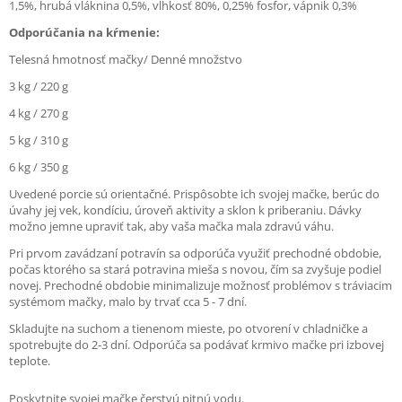
1,5%, hrubá vláknina 0,5%, vlhkosť 80%, 0,25% fosfor, vápnik 0,3%
Odporúčania na kŕmenie:
Telesná hmotnosť mačky/ Denné množstvo
3 kg / 220 g
4 kg / 270 g
5 kg / 310 g
6 kg / 350 g
Uvedené porcie sú orientačné. Prispôsobte ich svojej mačke, berúc do
úvahy jej vek, kondíciu, úroveň aktivity a sklon k priberaniu. Dávky
možno jemne upraviť tak, aby vaša mačka mala zdravú váhu.
Pri prvom zavádzaní potravín sa odporúča využiť prechodné obdobie,
počas ktorého sa stará potravina mieša s novou, čím sa zvyšuje podiel
novej. Prechodné obdobie minimalizuje možnosť problémov s tráviacim
systémom mačky, malo by trvať cca 5 - 7 dní.
Skladujte na suchom a tienenom mieste, po otvorení v chladničke a
spotrebujte do 2-3 dní. Odporúča sa podávať krmivo mačke pri izbovej
teplote.
Poskytnite svojej mačke čerstvú pitnú vodu.