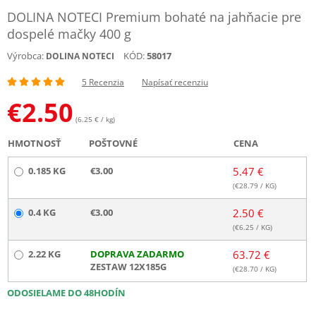
DOLINA NOTECI Premium bohaté na jahňacie pre
dospelé mačky 400 g
Výrobca:
KÓD:
58017
DOLINA NOTECI
5 Recenzia
Napísať recenziu
€
2.50
(6.25 € / kg)
HMOTNOSŤ
POŠTOVNÉ
CENA
0.185 KG
€3.00
5.47 €
(€
28.79
/ KG)
0.4 KG
€3.00
2.50 €
(€
6.25
/ KG)
2.22 KG
DOPRAVA ZADARMO
63.72 €
ZESTAW 12X185G
(€
28.70
/ KG)
ODOSIELAME DO 48HODÍN