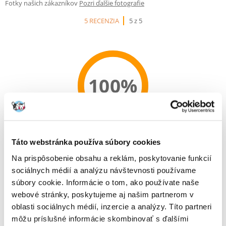
Fotky našich zákazníkov
Pozri ďalšie fotografie
5 RECENZIA
5 z 5
100%
100% ZÁKAZNÍCI ODPORÚČAJÚ TENTO PRODUKT
Táto webstránka používa súbory cookies
NAPÍSAŤ RECENZIU
Recommend
Na prispôsobenie obsahu a reklám, poskytovanie funkcií
sociálnych médií a analýzu návštevnosti používame
Popis
súbory cookie. Informácie o tom, ako používate naše
webové stránky, poskytujeme aj našim partnerom v
Kompletné bezobilné krmivo pre dospelé mačky všetkých
oblasti sociálnych médií, inzercie a analýzy. Títo partneri
plemien.
môžu príslušné informácie skombinovať s ďalšími