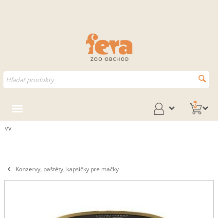
ZOO OBCHOD
0
vv
Konzervy, paštéty, kapsičky pre mačky