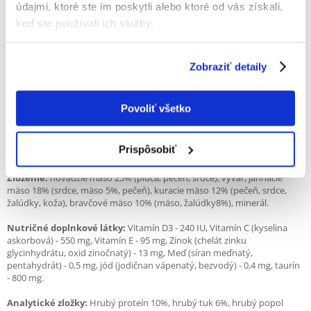
Jahňacie mäso je jemné mäso, ktoré zostáva veľmi šťavnaté aj po varení.
údajmi, ktoré ste im poskytli alebo ktoré od vás získali,
Perfektne sa hodí pre mačky trpiace potravinovou alergiou. Jahňacie
keď ste používali ich služby.
mäso je zdrojom L-karnitínu - je tak ideálnym zdrojom bielkovín pre
aktívnych miláčikov. Poskytuje tiež vitamíny B, okrem iného
zodpovedajúce správnemu fungovaniu nervového, imunitného a
kardiovaskulárneho systému, ako aj železa a zinku. Tieto konzervy
Zobraziť detaily
mačky majú extrémne vlhkú formu, ktorá sa im páči.
Krmivo obsahuje vyvážený podiel vitamínov a minerálov a taurín, ktorý
Povoliť všetko
je nevyhnutný na správne fungovanie tela.
Krmivo neobsahuje obilniny, konzervačné látky, umelé prísady a
Prispôsobiť
zvýrazňovače chuti.
Zloženie:
hovädzie mäso 25% (pľúca, pečeň, srdce), vývar, jahňacie
mäso 18% (srdce, mäso 5%, pečeň), kuracie mäso 12% (pečeň, srdce,
žalúdky, koža), bravčové mäso 10% (mäso, žalúdky8%), minerál.
Nutričné doplnkové látky:
Vitamín D3 - 240 IU, Vitamín C (kyselina
askorbová) - 550 mg, Vitamín E - 95 mg, Zinok (chelát zinku
glycinhydrátu, oxid zinočnatý) - 13 mg, Meď (síran meďnatý,
pentahydrát) - 0,5 mg, jód (jodičnan vápenatý, bezvodý) - 0,4 mg, taurín
- 800 mg.
Analytické zložky:
Hrubý proteín 10%, hrubý tuk 6%, hrubý popol