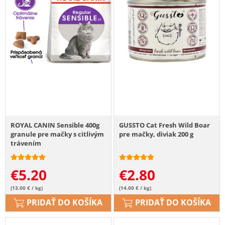
ROYAL CANIN Sensible 400g
GUSSTO Cat Fresh Wild Boar
granule pre mačky s citlivým
pre mačky, diviak 200 g
trávením
€
5.20
€
2.80
(13.00 € / kg)
(14.00 € / kg)
PRIDAŤ DO KOŠÍKA
PRIDAŤ DO KOŠÍKA