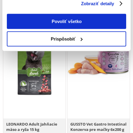
€
184.72
€
153.06
Zobraziť detaily
(9.24 € / kg)
(7.65 € / kg)
PRIDAŤ DO KOŠÍKA
PRIDAŤ DO KOŠÍKA
Povoliť všetko
Prispôsobiť
LEONARDO Adult Jahňacie
GUSSTO Vet Gastro Intestinal
mäso a ryža 15 kg
Konzerva pre mačky 6x200 g