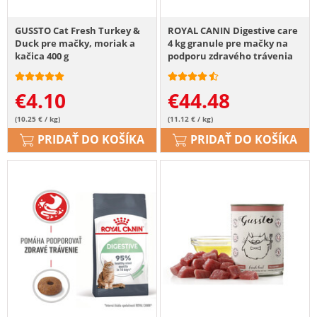
GUSSTO Cat Fresh Turkey &
ROYAL CANIN Digestive care
Duck pre mačky, moriak a
4 kg granule pre mačky na
kačica 400 g
podporu zdravého trávenia
€
4.10
€
44.48
(10.25 € / kg)
(11.12 € / kg)
PRIDAŤ DO KOŠÍKA
PRIDAŤ DO KOŠÍKA