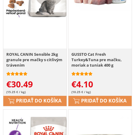
ROYAL CANIN Sensible 2kg
GUSSTO Cat Fresh
granule pre mačky s citlivým
Turkey&Tuna pre mačku,
trávením
moriak a tuniak 400 g
€
30.49
€
4.10
(15.25 € / kg)
(10.25 € / kg)
PRIDAŤ DO KOŠÍKA
PRIDAŤ DO KOŠÍKA