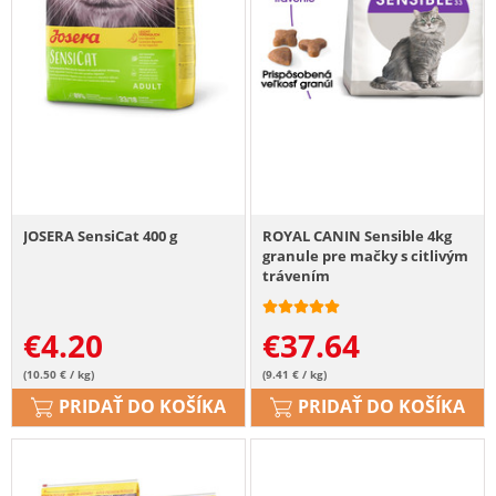
JOSERA SensiCat 400 g
ROYAL CANIN Sensible 4kg
granule pre mačky s citlivým
trávením
€
4.20
€
37.64
(10.50 € / kg)
(9.41 € / kg)
PRIDAŤ DO KOŠÍKA
PRIDAŤ DO KOŠÍKA