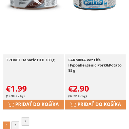
TROVET Hepatic HLD 100 g
FARMINA Vet Life
Hypoallergenic Pork&Potato
85 g
€
1.99
€
2.90
(19.90 € / kg)
(32.22 € / kg)
PRIDAŤ DO KOŠÍKA
PRIDAŤ DO KOŠÍKA
1
2