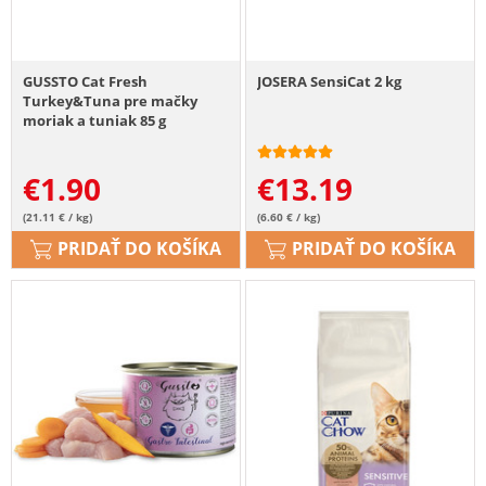
GUSSTO Cat Fresh
JOSERA SensiCat 2 kg
Turkey&Tuna pre mačky
moriak a tuniak 85 g
€
1.90
€
13.19
(21.11 € / kg)
(6.60 € / kg)
PRIDAŤ DO KOŠÍKA
PRIDAŤ DO KOŠÍKA