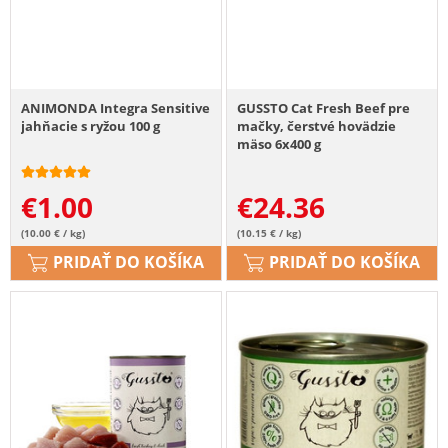
ANIMONDA Integra Sensitive
GUSSTO Cat Fresh Beef pre
jahňacie s ryžou 100 g
mačky, čerstvé hovädzie
mäso 6x400 g
€
1.00
€
24.36
(10.00 € / kg)
(10.15 € / kg)
PRIDAŤ DO KOŠÍKA
PRIDAŤ DO KOŠÍKA