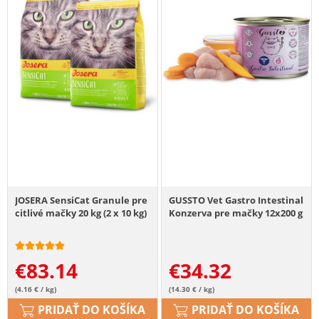
JOSERA SensiCat Granule pre
GUSSTO Vet Gastro Intestinal
citlivé mačky 20 kg (2 x 10 kg)
Konzerva pre mačky 12x200 g
€
83.14
€
34.32
(4.16 € / kg)
(14.30 € / kg)
PRIDAŤ DO KOŠÍKA
PRIDAŤ DO KOŠÍKA