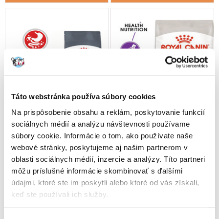
Táto webstránka používa súbory cookies
Na prispôsobenie obsahu a reklám, poskytovanie funkcií
sociálnych médií a analýzu návštevnosti používame
súbory cookie. Informácie o tom, ako používate naše
webové stránky, poskytujeme aj našim partnerom v
oblasti sociálnych médií, inzercie a analýzy. Títo partneri
môžu príslušné informácie skombinovať s ďalšími
ROYAL CANIN Digestive Care
ROYAL CANIN Sensible 2 x 10
2 X 10 kg granule pre mačky
kg granule pre mačky s
údajmi, ktoré ste im poskytli alebo ktoré od vás získali,
na podporu zdravého
citlivým trávením
keď ste používali ich služby.
trávenia