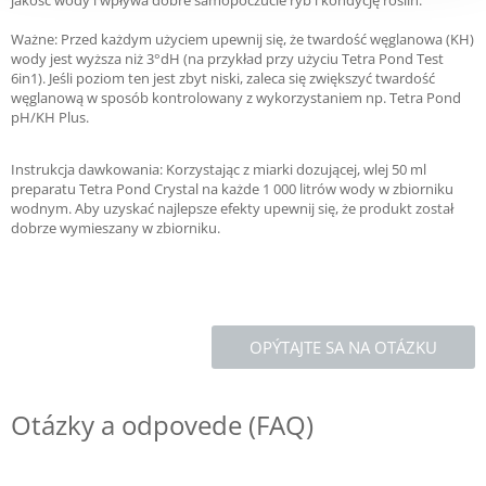
jakość wody i wpływa dobre samopoczucie ryb i kondycję roślin.
Ważne: Przed każdym użyciem upewnij się, że twardość węglanowa (KH)
wody jest wyższa niż 3°dH (na przykład przy użyciu Tetra Pond Test
6in1). Jeśli poziom ten jest zbyt niski, zaleca się zwiększyć twardość
węglanową w sposób kontrolowany z wykorzystaniem np. Tetra Pond
pH/KH Plus.
Instrukcja dawkowania: Korzystając z miarki dozującej, wlej 50 ml
preparatu Tetra Pond Crystal na każde 1 000 litrów wody w zbiorniku
wodnym. Aby uzyskać najlepsze efekty upewnij się, że produkt został
dobrze wymieszany w zbiorniku.
OPÝTAJTE SA NA OTÁZKU
Otázky a odpovede (FAQ)