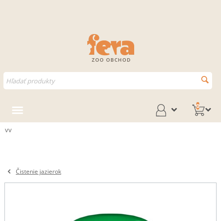
ZOO OBCHOD
0
vv
Čistenie jazierok