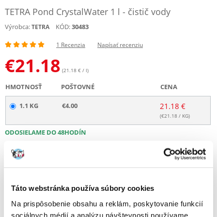
TETRA Pond CrystalWater 1 l - čistič vody
Výrobca:
KÓD:
30483
TETRA
1 Recenzia
Napísať recenziu
€
21.18
(21.18 € / l)
HMOTNOSŤ
POŠTOVNÉ
CENA
1.1 KG
€4.00
21.18 €
(€
21.18
/ KG)
ODOSIELAME DO 48HODÍN
Fotky našich zákazníkov
Pozri ďalšie fotografie
1 RECENZIA
5 z 5
Táto webstránka používa súbory cookies
Na prispôsobenie obsahu a reklám, poskytovanie funkcií
sociálnych médií a analýzu návštevnosti používame