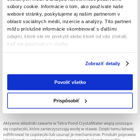
100%
súbory cookie. Informácie o tom, ako používate naše
webové stránky, poskytujeme aj našim partnerom v
oblasti sociálnych médií, inzercie a analýzy. Títo partneri
môžu príslušné informácie skombinovať s ďalšími
údajmi, ktoré ste im poskytli alebo ktoré od vás získali,
100% ZÁKAZNÍCI ODPORÚČAJÚ TENTO PRODUKT
keď ste používali ich služby.
NAPÍSAŤ RECENZIU
Recommend
Zobraziť detaily
Popis
Środek do uzdatniania wody w oczkach wodnych. Szybko i skutecznie
Povoliť všetko
oczyszcza brudną wodę z unoszących się w niej cząsteczek. Wiąże
zmętnienie wywołane gliną lub ziemią, a także cząsteczki pochodzenia
organicznego takie jak odchody ryb, niedojedzony pokarm czy szczątki
Prispôsobiť
roślin, jednocześnie jest nieszkodliwy dla mieszkańców zbiorników. Nie
należy jedynie stosować go w obecności jesiotrów.
Aktywne składniki zawarte w Tetra Pond CrystalWater wiążą unoszące
się cząsteczki, które zanieczyszczają wodę w stawie. Dzięki temu łatwiej
odfiltrować te cząsteczki lub usunąć je mechanicznie. Produkt poprawia