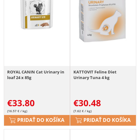
ROYAL CANIN Cat Urinary in
KATTOVIT Feline Diet
loaf 24 x 85g
Urinary Tuna 4 kg
€
33.80
€
30.48
(16.57 € / kg)
(7.62 € / kg)
PRIDAŤ DO KOŠÍKA
PRIDAŤ DO KOŠÍKA