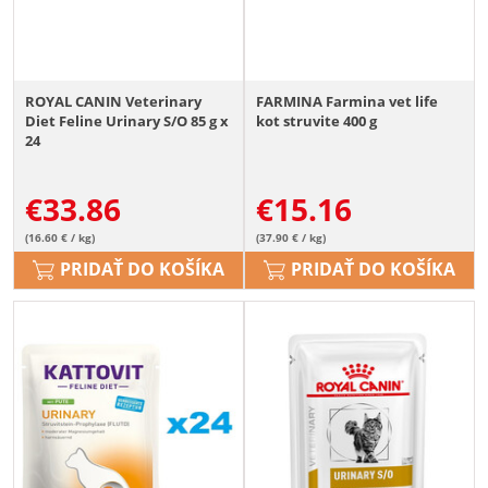
ROYAL CANIN Veterinary
FARMINA Farmina vet life
Diet Feline Urinary S/O 85 g x
kot struvite 400 g
24
€
33.86
€
15.16
(16.60 € / kg)
(37.90 € / kg)
PRIDAŤ DO KOŠÍKA
PRIDAŤ DO KOŠÍKA