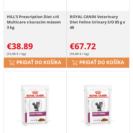
HILL'S Prescription Diet c/d
ROYAL CANIN Veterinary
Multicare s kuracím mäsom
Diet Feline Urinary S/O 85 g x
3 kg
48
€
38.89
€
67.72
(12.96 € / kg)
(16.60 € / kg)
PRIDAŤ DO KOŠÍKA
PRIDAŤ DO KOŠÍKA