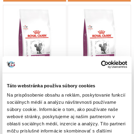
Táto webstránka používa súbory cookies
Na prispôsobenie obsahu a reklám, poskytovanie funkcií
sociálnych médií a analýzu návštevnosti používame
ROYAL CANIN Veterinary
ROYAL CANIN Veterinary
súbory cookie. Informácie o tom, ako používate naše
Diet Cat Early Renal 6 kg
Diet Cat Early Renal 3,5 kg
webové stránky, poskytujeme aj našim partnerom v
oblasti sociálnych médií, inzercie a analýzy. Títo partneri
môžu príslušné informácie skombinovať s ďalšími