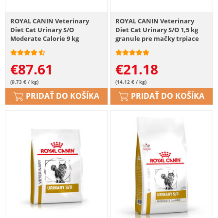
ROYAL CANIN Veterinary
ROYAL CANIN Veterinary
Diet Cat Urinary S/O
Diet Cat Urinary S/O 1,5 kg
Moderate Calorie 9 kg
granule pre mačky trpiace
ochorením močových ciest
€
87.61
€
21.18
(9.73 € / kg)
(14.12 € / kg)
PRIDAŤ DO KOŠÍKA
PRIDAŤ DO KOŠÍKA