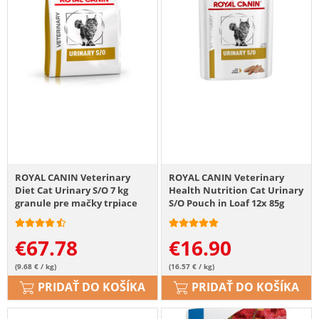
ROYAL CANIN Veterinary
ROYAL CANIN Veterinary
Diet Cat Urinary S/O 7 kg
Health Nutrition Cat Urinary
granule pre mačky trpiace
S/O Pouch in Loaf 12x 85g
ochorením močových ciest
€
67.78
€
16.90
(9.68 € / kg)
(16.57 € / kg)
PRIDAŤ DO KOŠÍKA
PRIDAŤ DO KOŠÍKA