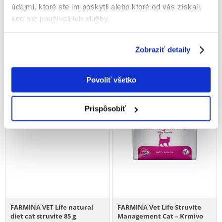
€
57.89
€
38.44
údajmi, ktoré ste im poskytli alebo ktoré od vás získali,
(9.65 € / kg)
(10.98 € / kg)
keď ste používali ich služby.
PRIDAŤ DO KOŠÍKA
PRIDAŤ DO KOŠÍKA
Zobraziť detaily
Povoliť všetko
Prispôsobiť
FARMINA VET Life natural
FARMINA Vet Life Struvite
diet cat struvite 85 g
Management Cat – Krmivo