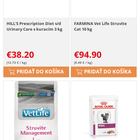
HILL'S Prescription Diet s/d
FARMINA Vet Life Struvite
Urinary Care s kuracím 3 kg
Cat 10 kg
€
38.20
€
94.90
(12.73 € / kg)
(9.49 € / kg)
PRIDAŤ DO KOŠÍKA
PRIDAŤ DO KOŠÍKA