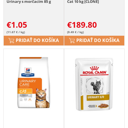
Urinary s morčacím 85 g
Cat 10 kg [CLONE]
€
1.05
€
189.80
(11.67 € / kg)
(9.49 € / kg)
PRIDAŤ DO KOŠÍKA
PRIDAŤ DO KOŠÍKA