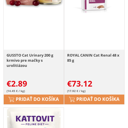
GUSSTO Cat Urinary 200 g
ROYAL CANIN Cat Renal 48 x
krmivo pre mačky s
85 g
urolitiázou
€
2.89
€
73.12
(14.45 € / kg)
(17.92 € / kg)
PRIDAŤ DO KOŠÍKA
PRIDAŤ DO KOŠÍKA