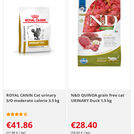
ROYAL CANIN Cat urinary
N&D QUINOA grain free cat
S/O moderate calorie 3.5 kg
URINARY Duck 1,5 kg
€
41.86
€
28.40
(11.96 € / kg)
(18.93 € / kg)