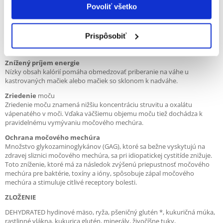
kameňov a až 6 mesiacov na obmedzenie opakované tvorby
Povoliť všetko
struvitových kameňov.
ROZPÚŠŤANIE STRUVITOV
Prispôsobiť
Urinary S / O Moderate Calorie účinne pôsobí na rozpúšťanie
struvitových kameňov.
Znížený príjem energie
Nízky obsah kalórií pomáha obmedzovať priberanie na váhe u
kastrovaných mačiek alebo mačiek so sklonom k ​​nadváhe.
Zriedenie
moču
Zriedenie moču znamená nižšiu koncentráciu struvitu a oxalátu
vápenatého v moči. Vďaka väčšiemu objemu moču tiež dochádza k
pravidelnému vymývaniu močového mechúra.
Ochrana močového mechúra
Množstvo glykozaminoglykánov (GAG), ktoré sa bežne vyskytujú na
zdravej sliznici močového mechúra, sa pri idiopatickej cystitíde znižuje.
Toto zníženie, ktoré má za následok zvýšenú priepustnosť močového
mechúra pre baktérie, toxíny a ióny, spôsobuje zápal močového
mechúra a stimuluje citlivé receptory bolesti.
ZLOŽENIE
DEHYDRATED hydinové mäso, ryža, pšeničný glutén *, kukuričná múka,
rastlinné vlákna, kukurica glutén, minerály, živočíšne tuky,