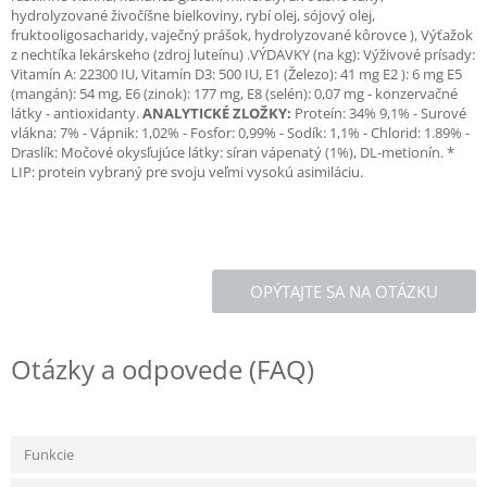
hydrolyzované živočíšne bielkoviny, rybí olej, sójový olej,
fruktooligosacharidy, vaječný prášok, hydrolyzované kôrovce ), Výťažok
z nechtíka lekárskeho (zdroj luteínu) .VÝDAVKY (na kg): Výživové prísady:
Vitamín A: 22300 IU, Vitamín D3: 500 IU, E1 (Železo): 41 mg E2 ): 6 mg E5
(mangán): 54 mg, E6 (zinok): 177 mg, E8 (selén): 0,07 mg - konzervačné
látky - antioxidanty.
ANALYTICKÉ ZLOŽKY:
Proteín: 34% 9,1% - Surové
vlákna: 7% - Vápnik: 1,02% - Fosfor: 0,99% - Sodík: 1,1% - Chlorid: 1.89% -
Draslík: Močové okysľujúce látky: síran vápenatý (1%), DL-metionín. *
LIP: protein vybraný pre svoju veľmi vysokú asimiláciu.
OPÝTAJTE SA NA OTÁZKU
Otázky a odpovede (FAQ)
Funkcie