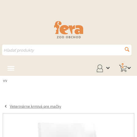
ZOO OBCHOD
0
vv
Veterinárne krmivá pre mačky