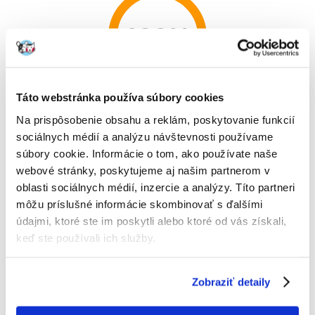
100%
Táto webstránka používa súbory cookies
100% ZÁKAZNÍCI ODPORÚČAJÚ TENTO PRODUKT
Na prispôsobenie obsahu a reklám, poskytovanie funkcií
NAPÍSAŤ RECENZIU
Recommend
sociálnych médií a analýzu návštevnosti používame
súbory cookie. Informácie o tom, ako používate naše
Popis
webové stránky, poskytujeme aj našim partnerom v
oblasti sociálnych médií, inzercie a analýzy. Títo partneri
Urinary S / O Moderate Calorie UMC 34
môžu príslušné informácie skombinovať s ďalšími
Kompletným diétne krmivo pre mačky. Schopnosť okysľujúce moč a
údajmi, ktoré ste im poskytli alebo ktoré od vás získali,
znížený obsah horčíka ho robí vhodným pre rozpustenie struvitových
kameňov a obmedzenie opakované tvorby struvitových kameňov. Jeho
keď ste používali ich služby.
zloženie tiež napomáha pri liečbe ochorení dolných močových ciest.
Vďaka primeranému obsahu kalórií je obzvlášť vhodné pre mačky, u
ktorých je ťažké udržať ideálnu hmotnosť (po kastrácii / pri nadváhe /
Zobraziť detaily
pri nízkej aktivite) .
DOPORUČUJEME
: Pred použitím sa odporúča
vyžiadať si stanovisko veterinárneho lekára. URINARY S / O MODERATE
CALORIE podávame 5 až 12 týždňov pre rozpustenie struvitových