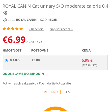
ROYAL CANIN Cat urinary S/O moderate calorie 0.4
kg
Výrobca:
KÓD:
13985
ROYAL CANIN
2 Recenzia
Napísať recenziu
€
6.99
(17.48 € / kg)
HMOTNOSŤ
POŠTOVNÉ
CENA
0.4 KG
€3.00
6.99 €
(€
17.48
/ KG)
ODOSIELAME DO 48HODÍN
Fotky našich zákazníkov
Pozri ďalšie fotografie
2 RECENZIA
5 z 5