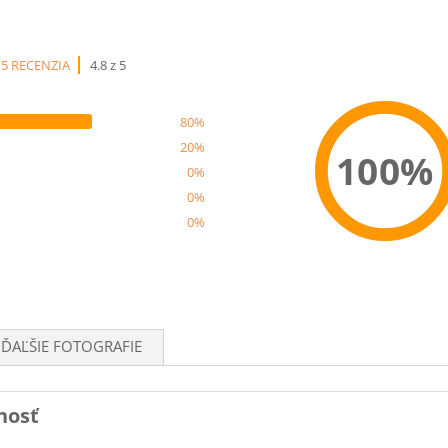
5 RECENZIA
4.8 z 5
80%
20%
100%
0%
0%
0%
Recom
ĎAĽŠIE FOTOGRAFIE
nosť