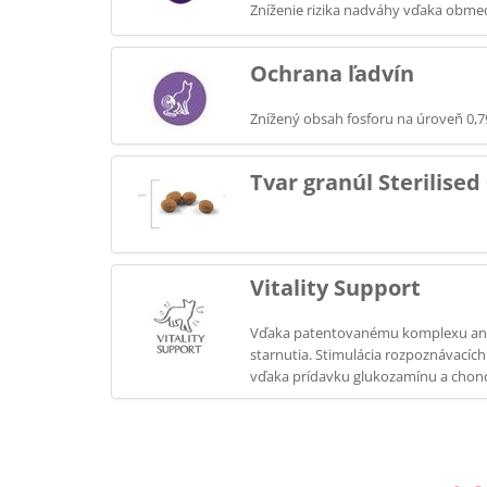
Zníženie rizika nadváhy vďaka obme
Ochrana ľadvín
Znížený obsah fosforu na úroveň 0,7
Tvar granúl Sterilised
Vitality Support
Vďaka patentovanému komplexu antio
starnutia. Stimulácia rozpoznávacíc
vďaka prídavku glukozamínu a chond