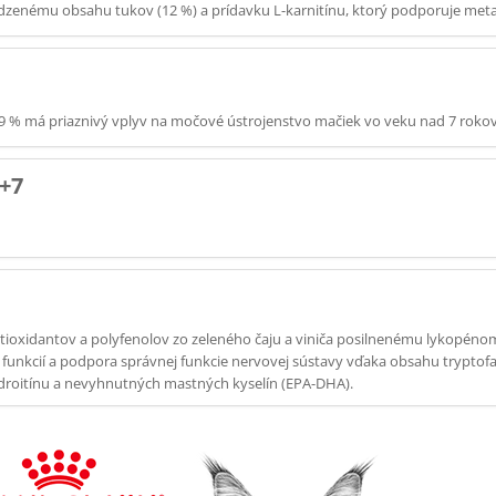
dzenému obsahu tukov (12 %) a prídavku L-karnitínu, ktorý podporuje meta
9 % má priaznivý vplyv na močové ústrojenstvo mačiek vo veku nad 7 rokov
 +7
xidantov a polyfenolov zo zeleného čaju a viniča posilnenému lykopénom
h funkcií a podpora správnej funkcie nervovej sústavy vďaka obsahu tryptof
roitínu a nevyhnutných mastných kyselín (EPA-DHA).