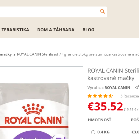
TERARISTIKA
DOM A ZÁHRADA
BLOG
 mačky
ROYAL CANIN Sterilised 7+ granule 3,5kg pre starnúce kastrované ma
ROYAL CANIN Sterili
kastrované mačky
Výrobca:
KÓ
ROYAL CANIN
5 Recenzia
€
35.52
(10.15 € /
HMOTNOSŤ
POŠ
0.4 KG
€3.