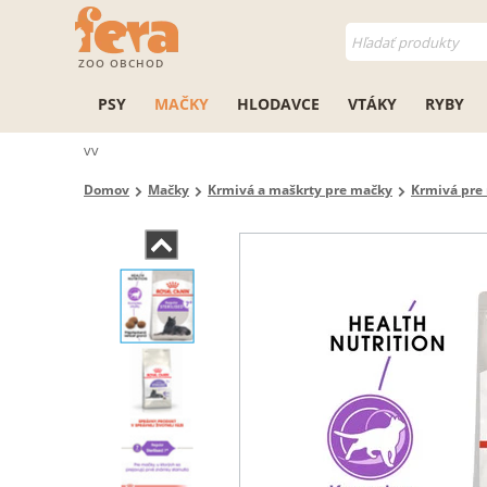
ZOO OBCHOD
PSY
MAČKY
HLODAVCE
VTÁKY
RYBY
vv
Domov
Mačky
Krmivá a maškrty pre mačky
Krmivá pre