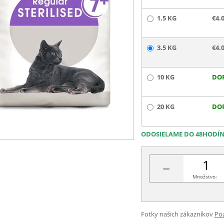
1.5 KG
€4.
3.5 KG
€4.
10 KG
DO
20 KG
DO
ODOSIELAME DO 48HODÍ
−
Množstvo:
Fotky našich zákazníkov
Poz