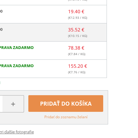
00
19.40 €
(€
12.93
/ KG)
00
35.52 €
(€
10.15
/ KG)
PRAVA ZADARMO
78.38 €
(€
7.84
/ KG)
PRAVA ZADARMO
155.20 €
(€
7.76
/ KG)
N
+
PRIDAŤ DO KOŠÍKA
Pridať do zoznamu želaní
ri ďalšie fotografie