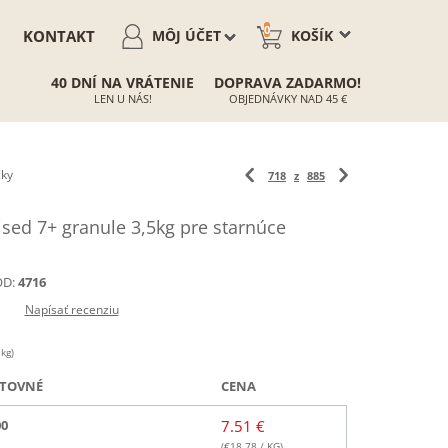
0
KONTAKT
MÔJ ÚČET
KOŠÍK
40 DNÍ NA VRÁTENIE
DOPRAVA ZADARMO!
LEN U NÁS!
OBJEDNÁVKY NAD 45 €
čky
718
z
885
sed 7+ granule 3,5kg pre starnúce
D:
4716
Napísať recenziu
 kg)
TOVNÉ
CENA
00
7.51 €
(€
18.78
/ KG)